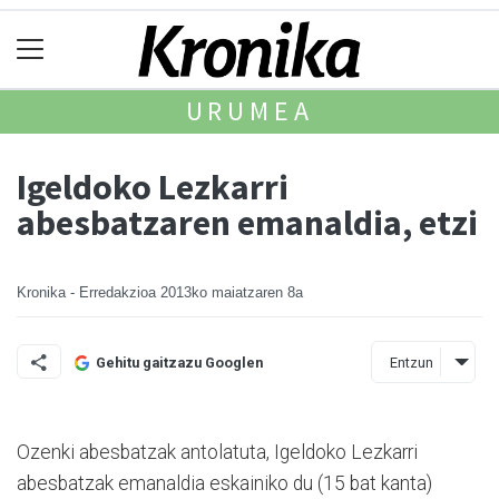
URUMEA
Igeldoko Lezkarri
abesbatzaren emanaldia, etzi
Kronika - Erredakzioa
2013ko maiatzaren 8a
Entzun
Gehitu gaitzazu Googlen
Ozenki abesbatzak antolatuta, Igeldoko Lezkarri
abesbatzak emanaldia eskainiko du (15 bat kanta)