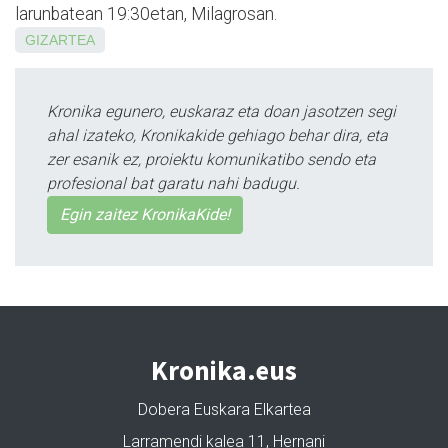
larunbatean 19:30etan, Milagrosan.
GIZARTEA
Kronika egunero, euskaraz eta doan jasotzen segi
ahal izateko, Kronikakide gehiago behar dira, eta
zer esanik ez, proiektu komunikatibo sendo eta
profesional bat garatu nahi badugu.
Egin zaitez KronikaKide!
Kronika.eus
Dobera Euskara Elkartea
Larramendi kalea 11, Hernani