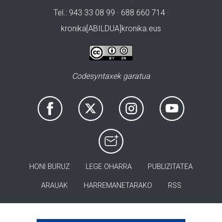
Tel.: 943 33 08 99 · 688 660 714 ·
kronika[ABILDUA]kronika.eus
Codesyntaxek garatua
HONI BURUZ
LEGE OHARRA
PUBLIZITATEA
ARAUAK
HARREMANETARAKO
RSS