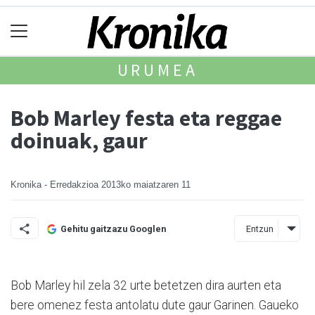
URUMEA
Bob Marley festa eta reggae
doinuak, gaur
Kronika - Erredakzioa
2013ko maiatzaren 11
Entzun
Gehitu gaitzazu Googlen
Bob Marley hil zela 32 urte betetzen dira aurten eta
bere omenez festa antolatu dute gaur Garinen. Gaueko