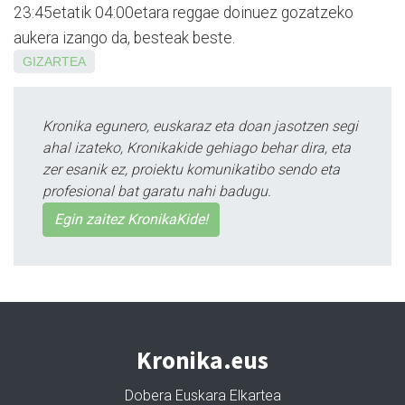
23:45etatik 04:00etara reggae doinuez gozatzeko
aukera izango da, besteak beste.
GIZARTEA
Kronika egunero, euskaraz eta doan jasotzen segi
ahal izateko, Kronikakide gehiago behar dira, eta
zer esanik ez, proiektu komunikatibo sendo eta
profesional bat garatu nahi badugu.
Egin zaitez KronikaKide!
Kronika.eus
Dobera Euskara Elkartea