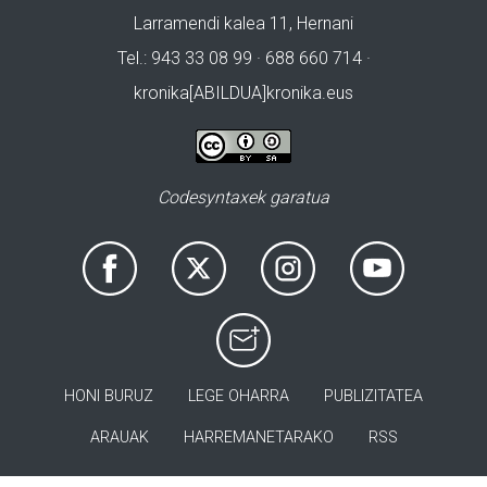
Larramendi kalea 11, Hernani
Tel.: 943 33 08 99 · 688 660 714 ·
kronika[ABILDUA]kronika.eus
Codesyntaxek garatua
HONI BURUZ
LEGE OHARRA
PUBLIZITATEA
ARAUAK
HARREMANETARAKO
RSS