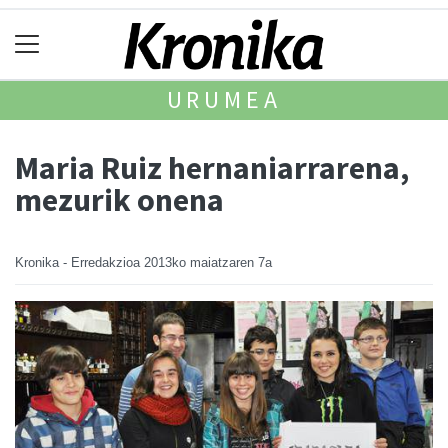
URUMEA
Maria Ruiz hernaniarrarena,
mezurik onena
Kronika - Erredakzioa
2013ko maiatzaren 7a