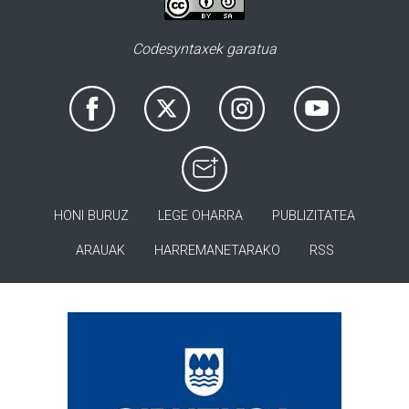
Codesyntaxek garatua
HONI BURUZ
LEGE OHARRA
PUBLIZITATEA
ARAUAK
HARREMANETARAKO
RSS