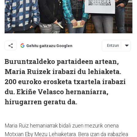
Entzun
Gehitu gaitzazu Googlen
Buruntzaldeko partaideen artean,
Maria Ruizek irabazi du lehiaketa.
200 euroko erosketa txartela irabazi
du. Ekiñe Velasco hernaniarra,
hirugarren geratu da.
Maria Ruiz hernaniarrak bidali zuen mezurik onena
Motxian Eby Mezu Lehiake­tara. Bera izan da irabazlea