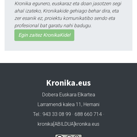
Kronika egunero, euskaraz eta doan jasotzen segi
ahal izateko, Kronikakide gehiago behar dira, eta
zer esanik ez, proiektu komunikatibo sendo eta
profesional bat garatu nahi badugu.
Egin zaitez KronikaKide!
Kronika.eus
Dobera Euskara Elkartea
Larramendi kalea 11, Hernani
Tel.: 943 33 08 99 · 688 660 714 ·
kronika[ABILDUA]kronika.eus