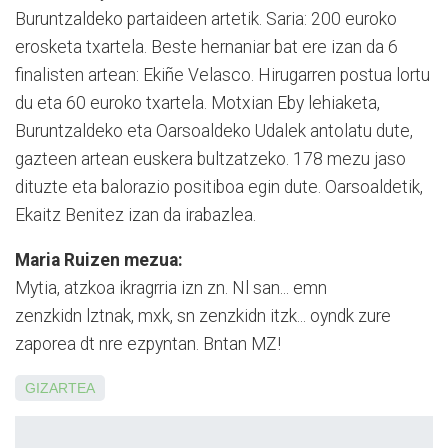
Buruntzaldeko partaideen artetik. Saria: 200 euroko
erosketa txartela. Beste hernaniar bat ere izan da 6
finalisten artean: Ekiñe Velasco. Hiru­garren postua lortu
du eta 60 euroko txartela. Motxian Eby lehiaketa,
Buruntzaldeko eta Oarsoalde­ko Udalek antolatu dute,
gazteen artean euskera bultzatzeko. 178 mezu jaso
dituzte eta balorazio positiboa egin dute. Oarsoaldetik,
Ekaitz Beni­tez izan da irabazlea.
Maria Ruizen mezua:
Mytia, atzkoa ikragrria izn zn. Nl san... emn
zenzkidn lztnak, mxk, sn zenzkidn itzk... oyndk zure
zaporea dt nre ezpyntan. Bntan MZ!
GIZARTEA