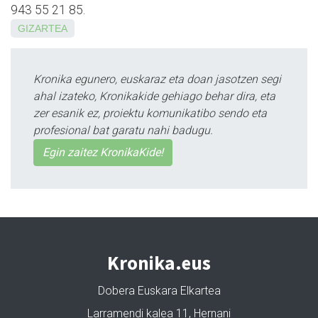
943 55 21 85.
GIZARTEA
Kronika egunero, euskaraz eta doan jasotzen segi
ahal izateko, Kronikakide gehiago behar dira, eta
zer esanik ez, proiektu komunikatibo sendo eta
profesional bat garatu nahi badugu.
Egin zaitez KronikaKide!
Kronika.eus
Dobera Euskara Elkartea
Larramendi kalea 11, Hernani