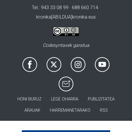
Tel.: 943 33 08 99 · 688 660 714 ·
kronika[ABILDUA]kronika.eus
Codesyntaxek garatua
HONI BURUZ
LEGE OHARRA
PUBLIZITATEA
ARAUAK
HARREMANETARAKO
RSS