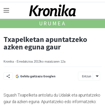
URUMEA
Txapelketan apuntatzeko
azken eguna gaur
Kronika - Erredakzioa
2013ko maiatzaren 12a
Entzun
Gehitu gaitzazu Googlen
Squash Txapelketa antolatu du Udalak eta apuntatzeko
gaur da azken eguna. Apuntatzeko edo informatzeko: