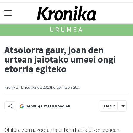
URUMEA
Atsolorra gaur, joan den
urtean jaiotako umeei ongi
etorria egiteko
Kronika - Erredakzioa
2013ko apirilaren 28a
Entzun
Gehitu gaitzazu Googlen
Ohitura zen auzoetan haur berri bat jaiotzen zenean