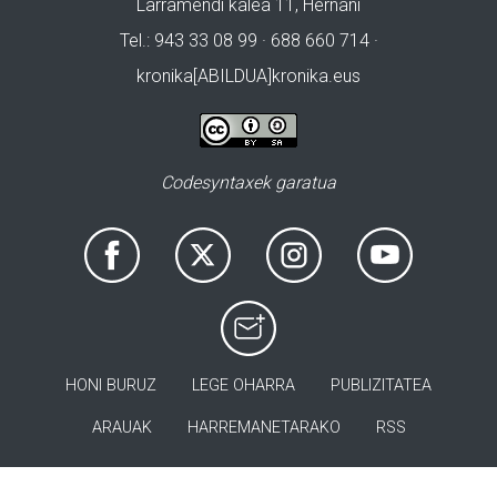
Larramendi kalea 11, Hernani
Tel.: 943 33 08 99 · 688 660 714 ·
kronika[ABILDUA]kronika.eus
Codesyntaxek garatua
HONI BURUZ
LEGE OHARRA
PUBLIZITATEA
ARAUAK
HARREMANETARAKO
RSS