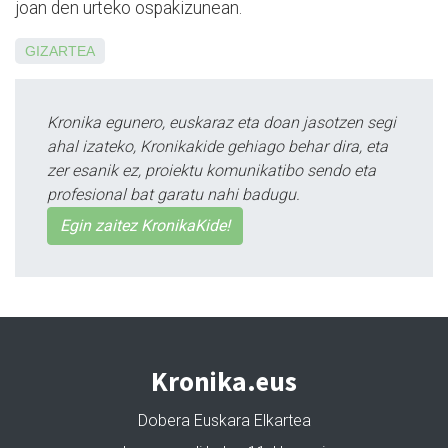
joan den urteko ospakizunean.
GIZARTEA
Kronika egunero, euskaraz eta doan jasotzen segi
ahal izateko, Kronikakide gehiago behar dira, eta
zer esanik ez, proiektu komunikatibo sendo eta
profesional bat garatu nahi badugu.
Egin zaitez KronikaKide!
Kronika.eus
Dobera Euskara Elkartea