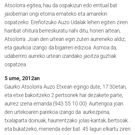
Atsolorra egitea, hau da ospakizun edo erritual bat
jaioberriari ongi etorria emateko eta amarekin
ospatzeko. Ereñotzuko Auzo Udalak lehen egiten ziren
hainbat ohitura berreskuratu nahi ditu, horien artean,
Atsolorra. Joan den urtean egin zuten aurreneko aldiz,
eta gaurkoa izango da bigarren edizioa. Asmoa da,
udaberriro aurreko urtean izandako jaoitza guztiak
ospatzea.
5 ume, 2012an
Gaurko Atsolorra Auzo Etxean egingo dute, 17:30­etan,
eta etxe ba­koitzeko 2 pertsonek har dezakete parte,
aurrez izena emanda (943 55 10 00). Aurtengoa joan
den ur­tekoaren parekoa izango da: aurkezpena,
txalaparta doi­nuak, haurrentzako jolas-kan­tak, bertsoak...
eta bu­katzeko, merienda eder bat. 45 lagun elkartu ziren