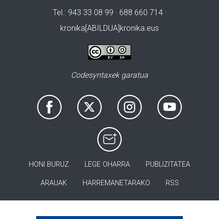
Tel.: 943 33 08 99 · 688 660 714 ·
kronika[ABILDUA]kronika.eus
Codesyntaxek garatua
HONI BURUZ
LEGE OHARRA
PUBLIZITATEA
ARAUAK
HARREMANETARAKO
RSS