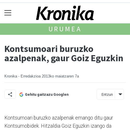
URUMEA
Kontsumoari buruzko
azalpenak, gaur Goiz Eguzkin
Kronika - Erredakzioa
2013ko maiatzaren 7a
Entzun
Gehitu gaitzazu Googlen
Kontsumoari buruzko azalpenak emango ditu gaur
Kontsumobidek. Hitzaldia Goiz Eguzkin izango da