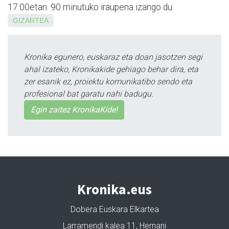
17:00etan. 90 minutuko iraupena izango du.
GIZARTEA
Kronika egunero, euskaraz eta doan jasotzen segi
ahal izateko, Kronikakide gehiago behar dira, eta
zer esanik ez, proiektu komunikatibo sendo eta
profesional bat garatu nahi badugu.
Egin zaitez KronikaKide!
Kronika.eus
Dobera Euskara Elkartea
Larramendi kalea 11, Hernani