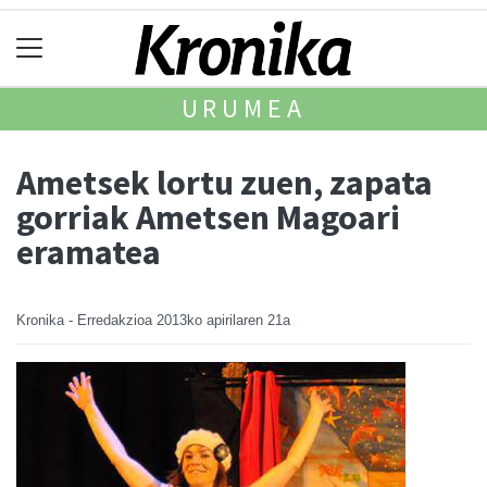
URUMEA
Ametsek lortu zuen, zapata
gorriak Ametsen Magoari
eramatea
Kronika - Erredakzioa
2013ko apirilaren 21a