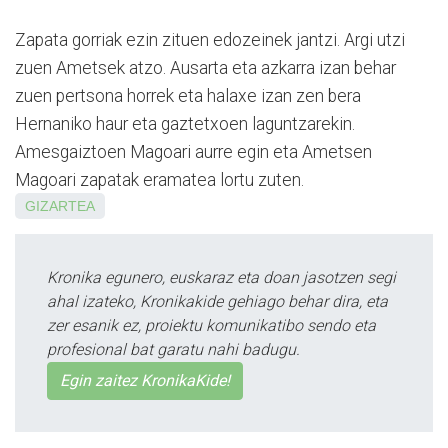
Zapata gorriak ezin zituen edozeinek jantzi. Argi utzi
zuen Ametsek atzo. Ausarta eta azkarra izan behar
zuen per­tsona horrek eta halaxe izan zen bera
Hernaniko haur eta gaztetxoen laguntzarekin.
Amesgaiztoen Magoari aurre egin eta Ametsen
Magoari za­patak eramatea lortu zuten.
GIZARTEA
Kronika egunero, euskaraz eta doan jasotzen segi
ahal izateko, Kronikakide gehiago behar dira, eta
zer esanik ez, proiektu komunikatibo sendo eta
profesional bat garatu nahi badugu.
Egin zaitez KronikaKide!