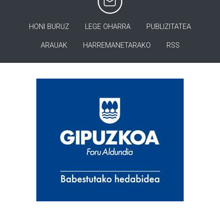
HONI BURUZ
LEGE OHARRA
PUBLIZITATEA
ARAUAK
HARREMANETARAKO
RSS