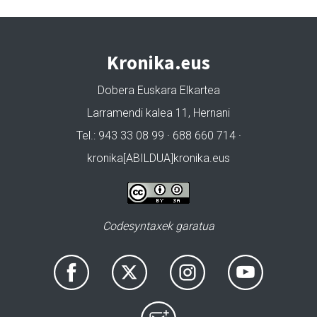
Kronika.eus
Dobera Euskara Elkartea
Larramendi kalea 11, Hernani
Tel.: 943 33 08 99 · 688 660 714 ·
kronika[ABILDUA]kronika.eus
Codesyntaxek garatua