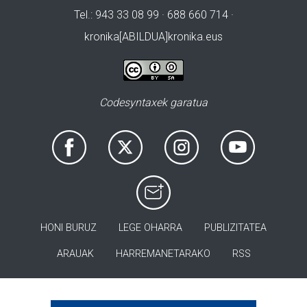
Tel.: 943 33 08 99 · 688 660 714 ·
kronika[ABILDUA]kronika.eus
Codesyntaxek garatua
HONI BURUZ
LEGE OHARRA
PUBLIZITATEA
ARAUAK
HARREMANETARAKO
RSS