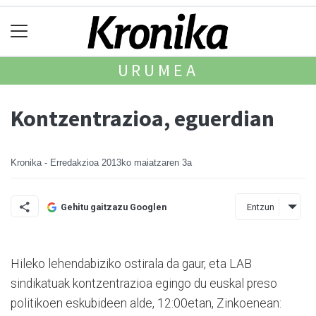
URUMEA
Kontzentrazioa, eguerdian
Kronika - Erredakzioa
2013ko maiatzaren 3a
Entzun
Gehitu gaitzazu Googlen
Hileko lehendabiziko ostirala da gaur, eta LAB
sindikatuak kontzentrazioa egingo du eus­kal preso
politikoen eskubideen alde, 12:00etan, Zin­koenean: