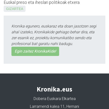
Euskal preso eta iheslari politikoak etxera.
GIZARTEA
Kronika egunero, euskaraz eta doan jasotzen segi
ahal izateko, Kronikakide gehiago behar dira, eta
zer esanik ez, proiektu komunikatibo sendo eta
profesional bat garatu nahi badugu.
Egin zaitez KronikaKide!
Kronika.eus
Dobera Euskara Elkartea
Larramendi kalea 11, Hernani