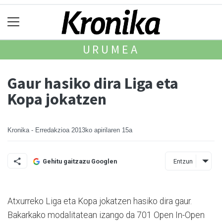
URUMEA
Gaur hasiko dira Liga eta
Kopa jokatzen
Kronika - Erredakzioa
2013ko apirilaren 15a
Entzun
Gehitu gaitzazu Googlen
Atxurreko Liga eta Kopa jokatzen hasiko dira gaur.
Bakarkako modalitatean izango da 701 Open In-Open