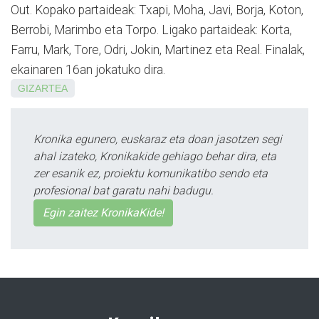
Out. Kopako partaideak: Txapi, Moha, Javi, Borja, Koton,
Berrobi, Marimbo eta Torpo. Ligako partaideak: Korta,
Farru, Mark, Tore, Odri, Jokin, Martinez eta Real. Finalak,
ekainaren 16an jokatuko dira.
GIZARTEA
Kronika egunero, euskaraz eta doan jasotzen segi
ahal izateko, Kronikakide gehiago behar dira, eta
zer esanik ez, proiektu komunikatibo sendo eta
profesional bat garatu nahi badugu.
Egin zaitez KronikaKide!