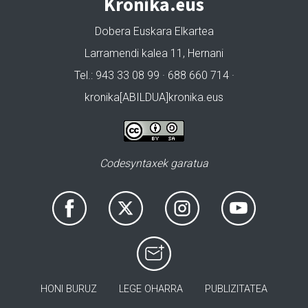
Kronika.eus
Dobera Euskara Elkartea
Larramendi kalea 11, Hernani
Tel.: 943 33 08 99 · 688 660 714 ·
kronika[ABILDUA]kronika.eus
Codesyntaxek garatua
HONI BURUZ
LEGE OHARRA
PUBLIZITATEA