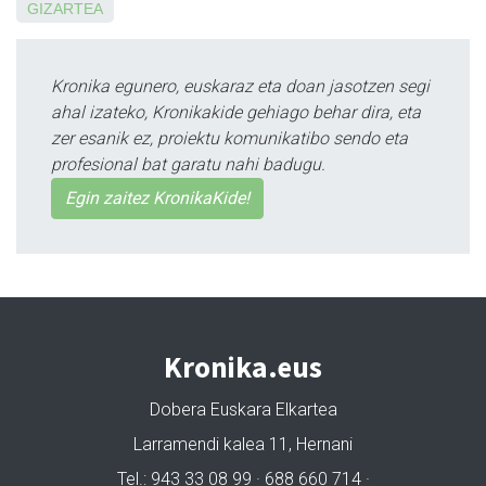
GIZARTEA
Kronika egunero, euskaraz eta doan jasotzen segi
ahal izateko, Kronikakide gehiago behar dira, eta
zer esanik ez, proiektu komunikatibo sendo eta
profesional bat garatu nahi badugu.
Egin zaitez KronikaKide!
Kronika.eus
Dobera Euskara Elkartea
Larramendi kalea 11, Hernani
Tel.: 943 33 08 99 · 688 660 714 ·