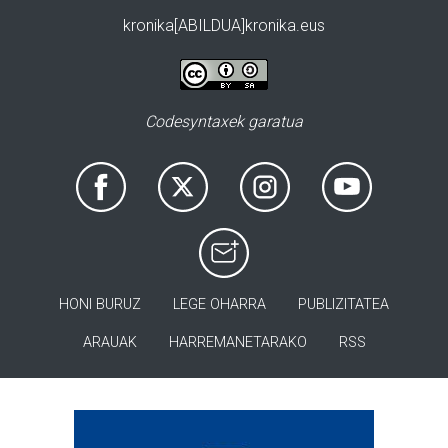
kronika[ABILDUA]kronika.eus
Codesyntaxek garatua
HONI BURUZ
LEGE OHARRA
PUBLIZITATEA
ARAUAK
HARREMANETARAKO
RSS