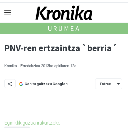
URUMEA
PNV-ren ertzaintza `berria´
Kronika - Erredakzioa
2013ko apirilaren 12a
Entzun
Gehitu gaitzazu Googlen
Egin klik guztia irakurtzeko