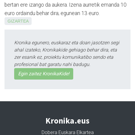
bertan ere izango da aukera. Izena aurretik emanda 10
euro ordaindu behar dira; egunean 13 euro.
GIZARTEA
Kronika egunero, euskaraz eta doan jasotzen segi
ahal izateko, Kronikakide gehiago behar dira, eta
zer esanik ez, proiektu komunikatibo sendo eta
profesional bat garatu nahi badugu.
Egin zaitez KronikaKide!
Kronika.eus
Dobera Euskara Elkartea