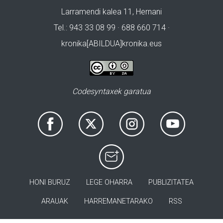
Larramendi kalea 11, Hernani
Tel.: 943 33 08 99 · 688 660 714 ·
kronika[ABILDUA]kronika.eus
Codesyntaxek garatua
HONI BURUZ
LEGE OHARRA
PUBLIZITATEA
ARAUAK
HARREMANETARAKO
RSS