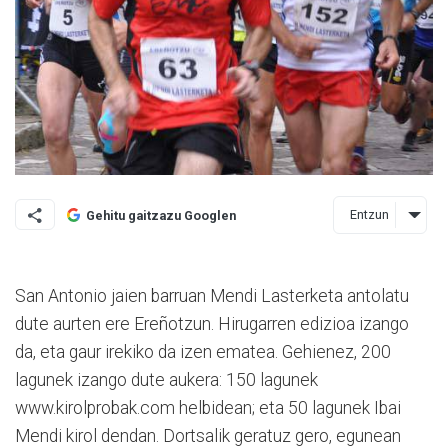
Entzun
Gehitu gaitzazu Googlen
San Antonio jaien barruan Mendi Lasterketa antolatu
dute aurten ere Ereñotzun. Hirugarren edizioa izango
da, eta gaur irekiko da izen ematea. Gehienez, 200
lagunek izango dute aukera: 150 lagunek
www.kirolprobak.com helbidean; eta 50 lagunek Ibai
Mendi kirol dendan. Dortsalik geratuz gero, egunean