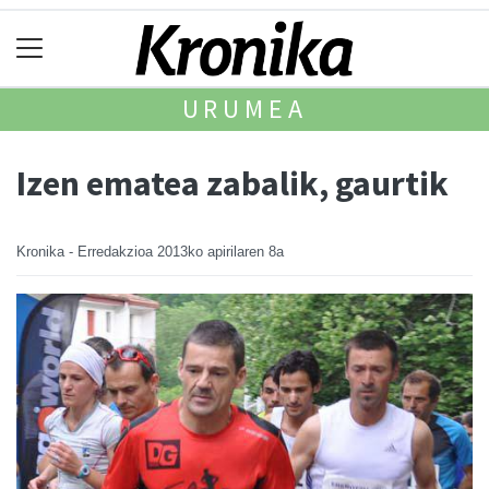
URUMEA
Izen ematea zabalik, gaurtik
Kronika - Erredakzioa
2013ko apirilaren 8a