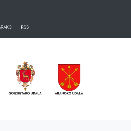
ARAKO
RSS