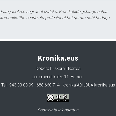
doan jasotzen segi ahal izateko, Kronikakide gehiago behar
tu komunikatibo sendo eta profesional bat garatu nahi badugu.
Kronika.eus
Dobera Euskara Elkartea
Larramendi kalea 11, Hernani
Tel.: 943 33 08 99 · 688 660 714 · kronika[ABILDUA]kronika.eus
Codesyntaxek garatua