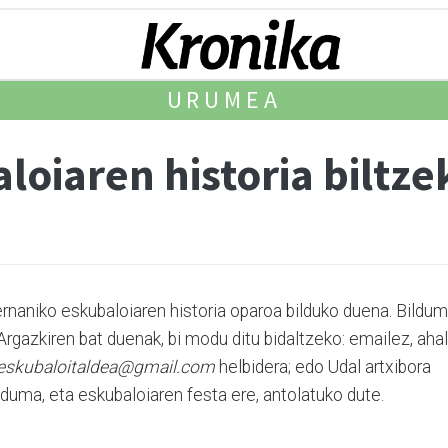
URUMEA
oiaren historia biltzek
ernaniko eskubaloiaren historia oparoa bilduko duena. Bildu
Argazkiren bat duenak, bi modu ditu bidaltzeko: emailez, ahal
eskubaloitaldea@gmail.com
helbidera; edo Udal artxibora
lduma, eta eskubaloiaren festa ere, antolatuko dute.