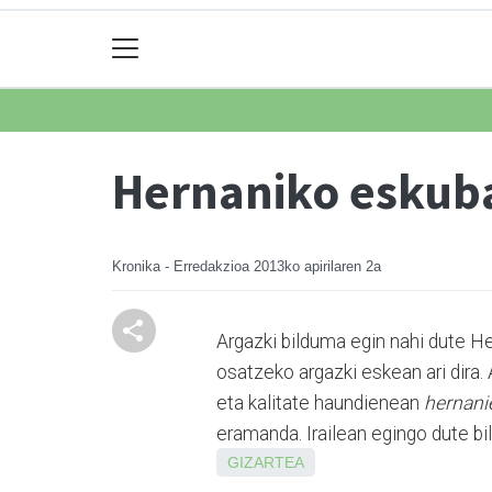
Hernaniko eskubal
Kronika - Erredakzioa
2013ko apirilaren 2a
Argazki bilduma egin nahi dute H
osatzeko argazki eskean ari dira. 
eta kalitate haundienean
hernani
eramanda. Irailean egingo dute bi
GIZARTEA