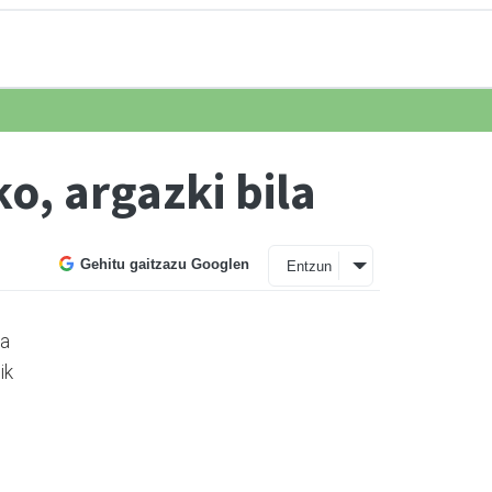
o, argazki bila
Gehitu gaitzazu Googlen
Entzun
ma
ik