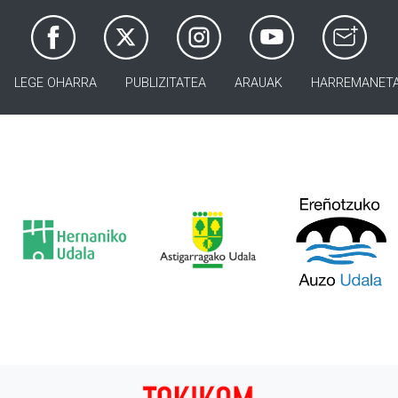
LEGE OHARRA
PUBLIZITATEA
ARAUAK
HARREMANET