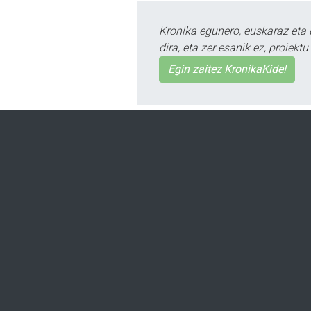
Kronika egunero, euskaraz eta 
dira, eta zer esanik ez, proiek
Egin zaitez KronikaKide!