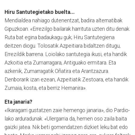
Hiru Santutegietako buelta...
Mendialdea nahiago dutenentzat, badira alternatibak
Gipuzkoan. «Errezilgo bailarak harrituta uzten ditu denak.
Ruta bat egina badaukagu guk; Hiru Santutegiena
deitzen diogu. Tolosatik Azpeitiara bidaltzen ditugu,
Errezildik barrena. Loiolako santutegia ikusi, eta handik
Azkoitia eta Zumarragara, Antiguako er­mitara. Eta
azkenik, Zu­ma­rragatik Oñatira eta Aran­tza­zura.
Denborarik izan ezean, Azpeitiatik Zestoara, eta handik
Zumaia, kosta, eta berriz Hernanira».
Eta janaria?
«Ikaragarri gus­tatzen zaie hemengo janaria», dio Pardio­
la­ko arduradunak. «Ulergarria da, he­men oso zaila baita
gaizki jatea. Nik beti go­men­datzen dizkiet leku bat edo