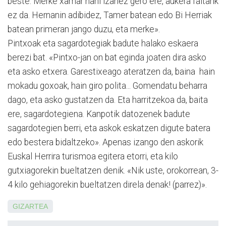
beste. Merke xa­mar nahi izanez gero ere, aukera faltarik
ez da. Hernanin adibidez, Tamer batean edo Bi Herriak
batean primeran jango duzu, eta merke».
Pintxoak eta sagardotegiak badute halako eskaera
berezi bat. «Pintxo-jan on bat eginda joaten dira asko
eta asko etxera. Ga­res­tixeago ateratzen da, baina hain
mokadu goxoak, hain giro polita... Gomen­da­tu beharra
dago, eta as­ko gustatzen da. Eta harri­tzekoa da, baita
ere, sagardotegiena. Kanpotik datozenek badute
sagardotegien berri, eta askok eska­tzen digute batera
edo bestera bidaltzeko». Apenas izango den askorik
Euskal Herrira turismoa egitera etorri, eta kilo
gutxiagorekin bueltatzen denik. «Nik uste, orokorrean, 3-
4 kilo gehiagorekin bueltatzen direla denak! (parrez)».
GIZARTEA