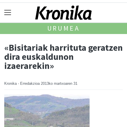
URUMEA
«Bisitariak harrituta geratzen
dira euskaldunon
izaerarekin»
Kronika - Erredakzioa
2013ko martxoaren 31