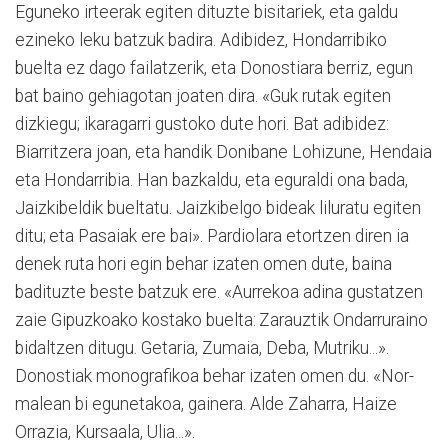
Eguneko irteerak egiten dituzte bisitariek, eta galdu
ezineko leku batzuk badira. Adibidez, Hondarribiko
buelta ez dago failatzerik, eta Donostiara be­rriz, egun
bat baino gehiagotan joaten dira. «Guk rutak egiten
dizkiegu; ikaragarri gustoko dute hori. Bat adibidez:
Biarritzera joan, eta handik Donibane Lohizune, Hen­daia
eta Hondarribia. Han baz­kaldu, eta eguraldi ona bada,
Jaizkibeldik bueltatu. Jaizkibelgo bideak liluratu egiten
ditu; eta Pasaiak ere bai». Pardiolara etortzen diren ia
denek ruta hori egin behar izaten omen dute, baina
badituzte beste batzuk ere. «Au­rrekoa adina gustatzen
zaie Gipuzkoako kostako buelta: Zarauztik Ondarruraino
bi­dal­tzen ditugu. Getaria, Zu­maia, Deba, Mutriku...».
Donostiak monografikoa be­har izaten omen du. «Nor­
malean bi egunetakoa, gainera. Alde Zaharra, Haize
Orra­zia, Kursaala, Ulia...».