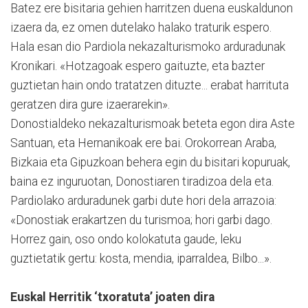
Batez ere bisitaria gehien harritzen duena euskaldunon
izaera da, ez omen dutelako halako traturik espero.
Hala esan dio Pardiola nekazalturismoko arduradunak
Kro­ni­kari. «Hotzagoak espero gaituzte, eta bazter
guztietan hain ondo tratatzen dituzte... erabat harrituta
geratzen dira gure izaerarekin».
Donostialdeko nekazalturismoak beteta egon dira Aste
Santuan, eta Hernanikoak ere bai. Orokorrean Araba,
Biz­kaia eta Gipuzkoan behera egin du bisitari kopuruak,
bai­na ez inguruotan, Donos­tia­ren tiradizoa dela eta.
Pardiolako arduradunek garbi dute hori dela arrazoia:
«Donostiak erakartzen du turismoa; hori garbi dago.
Horrez gain, oso ondo kolokatuta gaude, leku
guztietatik gertu: kosta, mendia, iparraldea, Bilbo...».
Euskal Herritik ‘txoratuta’ joaten dira