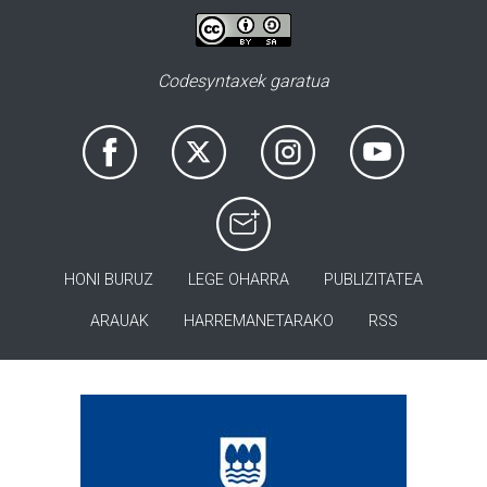
Codesyntaxek garatua
HONI BURUZ
LEGE OHARRA
PUBLIZITATEA
ARAUAK
HARREMANETARAKO
RSS