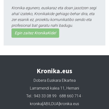
Kronika egunero, euskaraz eta doan jasotzen segi
ahal izateko, Kronikakide gehiago behar dira, eta
zer esanik ez, proiektu komunikatibo sendo eta
profesional bat garatu nahi badugu.
Egin zaitez KronikaKide!
Kronika.eus
Dobera Euskara Elkartea
Larramendi kalea 11, Hernani
Tel.: 943 33 08 99 · 688 660 714 ·
kronika[ABILDUA]kronika.eus