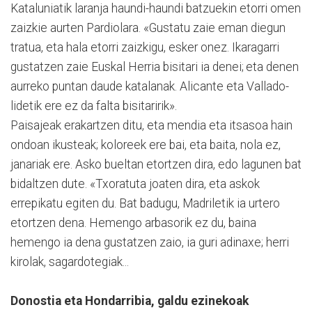
Kataluniatik laranja haundi-haun­di batzuekin etorri omen
zaizkie aurten Pardio­lara. «Gustatu zaie eman diegun
tratua, eta hala etorri zaizkigu, esker onez. Ikara­ga­rri
gusta­tzen zaie Euskal He­rria bisitari ia denei; eta de­nen
aurreko puntan daude ka­ta­lanak. Alicante eta Valla­do­
lidetik ere ez da falta bisitaririk».
Paisajeak erakartzen ditu, eta mendia eta itsasoa hain
ondoan ikusteak; koloreek ere bai, eta baita, nola ez,
janariak ere. Asko bueltan etortzen dira, edo lagunen bat
bidal­tzen dute. «Txoratuta joaten dira, eta askok
errepikatu egiten du. Bat badugu, Madriletik ia urtero
etortzen dena. He­men­go arbasorik ez du, baina
hemengo ia dena gustatzen zaio, ia guri adinaxe; herri
kirolak, sagardotegiak...
Donostia eta Hondarribia, galdu ezinekoak