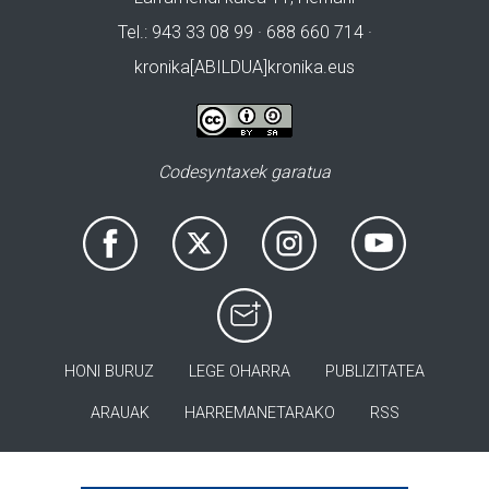
Tel.: 943 33 08 99 · 688 660 714 ·
kronika[ABILDUA]kronika.eus
Codesyntaxek garatua
HONI BURUZ
LEGE OHARRA
PUBLIZITATEA
ARAUAK
HARREMANETARAKO
RSS