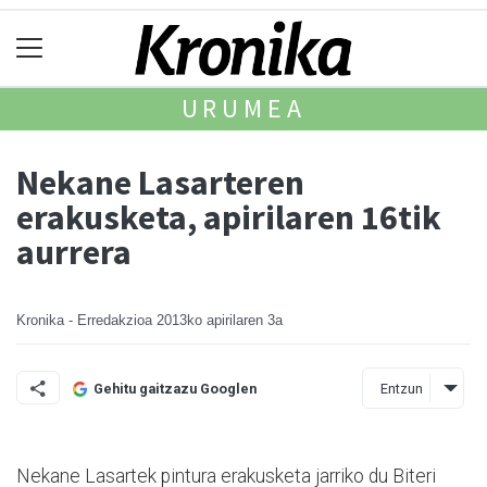
URUMEA
Nekane Lasarteren
erakusketa, apirilaren 16tik
aurrera
Kronika - Erredakzioa
2013ko apirilaren 3a
Entzun
Gehitu gaitzazu Googlen
Nekane Lasartek pintura erakusketa jarriko du Biteri