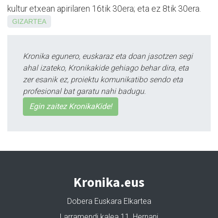
kultur etxean apirilaren 16tik 30era; eta ez 8tik 30era.
GIZARTEA
Kronika egunero, euskaraz eta doan jasotzen segi
ahal izateko, Kronikakide gehiago behar dira, eta
zer esanik ez, proiektu komunikatibo sendo eta
profesional bat garatu nahi badugu.
Egin zaitez KronikaKide!
Kronika.eus
Dobera Euskara Elkartea
Larramendi kalea 11, Hernani