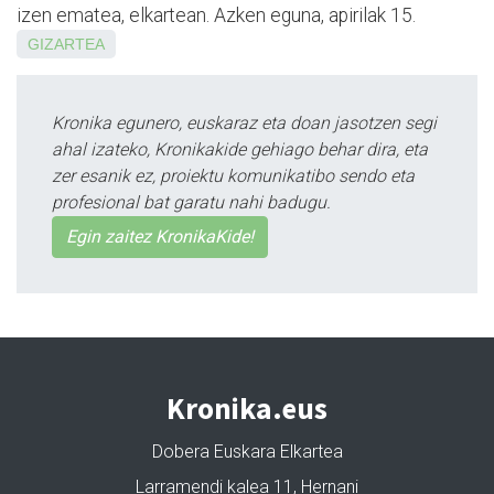
izen ematea, elkartean. Azken eguna, apirilak 15.
GIZARTEA
Kronika egunero, euskaraz eta doan jasotzen segi
ahal izateko, Kronikakide gehiago behar dira, eta
zer esanik ez, proiektu komunikatibo sendo eta
profesional bat garatu nahi badugu.
Egin zaitez KronikaKide!
Kronika.eus
Dobera Euskara Elkartea
Larramendi kalea 11, Hernani