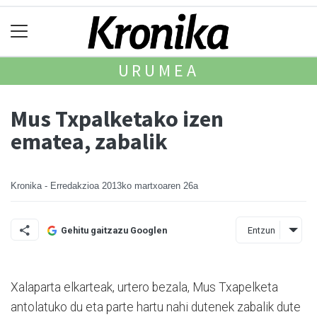
URUMEA
Mus Txpalketako izen
ematea, zabalik
Kronika - Erredakzioa
2013ko martxoaren 26a
Entzun
Gehitu gaitzazu Googlen
Xalaparta elkarteak, urtero bezala, Mus Txapelketa
antolatuko du eta parte hartu nahi dutenek zabalik dute