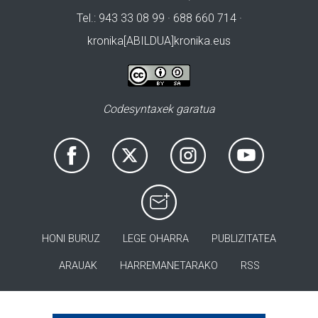
Tel.: 943 33 08 99 · 688 660 714 ·
kronika[ABILDUA]kronika.eus
Codesyntaxek garatua
HONI BURUZ
LEGE OHARRA
PUBLIZITATEA
ARAUAK
HARREMANETARAKO
RSS