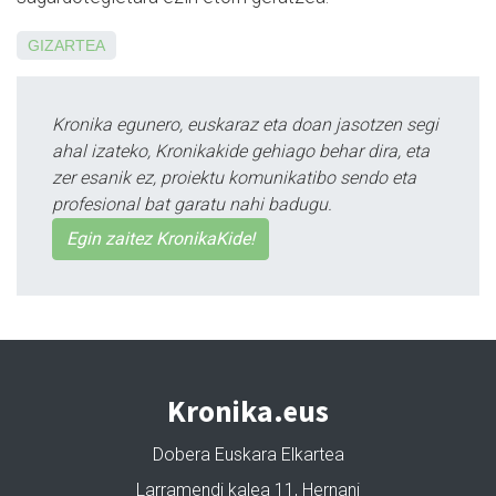
GIZARTEA
Kronika egunero, euskaraz eta doan jasotzen segi
ahal izateko, Kronikakide gehiago behar dira, eta
zer esanik ez, proiektu komunikatibo sendo eta
profesional bat garatu nahi badugu.
Egin zaitez KronikaKide!
Kronika.eus
Dobera Euskara Elkartea
Larramendi kalea 11, Hernani