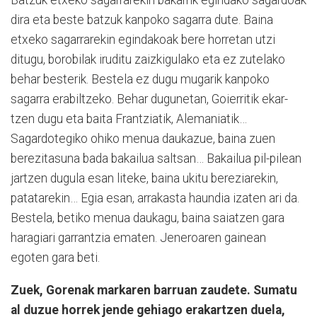
Batzuk etxeko sagarrarekin bakarrik egindako sagardoak
dira eta beste batzuk kanpoko sagarra dute. Baina
etxeko sagarrarekin egin­­dakoak bere horretan utzi
ditugu, borobilak iruditu zaiz­ki­gulako eta ez zutelako
behar besterik. Bestela ez dugu mugarik kanpoko
sagarra era­bil­tzeko. Behar dugunetan, Goi­e­rritik ekar­
tzen dugu eta baita Frantziatik, Alemania­tik…
Sagardotegiko ohiko menua daukazue, baina zuen
berezitasuna bada bakailua saltsan… Bakailua pil-pilean
jartzen dugula esan liteke, baina ukitu bereziarekin,
patatarekin… Egia esan, arrakasta haundia izaten ari da.
Bestela, betiko menua daukagu, baina saia­tzen gara
haragiari garrantzia ematen. Jeneroaren gainean
egoten gara beti.
Zuek, Gorenak markaren barruan zaudete. Sumatu
al duzue horrek jende gehiago erakartzen duela,