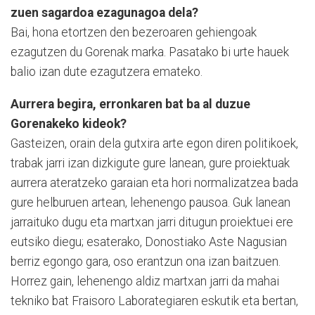
zuen sagardoa ezagunagoa dela?
Bai, hona etortzen den bezeroaren gehiengoak
ezagutzen du Gorenak marka. Pasatako bi urte hauek
balio izan dute ezagu­tzera emateko.
Aurrera begira, erronkaren bat ba al duzue
Gorenakeko kideok?
Gasteizen, orain dela gutxira arte egon diren politikoek,
trabak jarri izan dizkigute gure lanean, gure proiektuak
aurrera ateratzeko garaian eta hori normalizatzea bada
gure helburuen artean, lehenengo pausoa. Guk lanean
jarraituko dugu eta martxan jarri ditugun proiektuei ere
eutsiko diegu; esaterako, Donostiako Aste Nagusian
berriz egongo gara, oso eran­tzun ona izan baitzuen.
Horrez gain, lehenengo aldiz martxan jarri da mahai
tekniko bat Fraisoro Labora­te­giaren eskutik eta bertan,