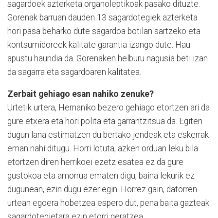
sagardoek azterketa organoleptikoak pasako dituzte.
Go­re­nak barruan dauden 13 sa­gardotegiek azterketa
hori pa­sa beharko dute sagardoa botilan sartzeko eta
kontsumidoreek kalitate garantia izan­go dute. Hau
apustu haun­dia da. Gorenaken helburu nagusia beti izan
da sagarra eta sagardoaren kalitatea.
Zerbait gehiago esan nahiko zenuke?
Urtetik urtera, Hernaniko bezero gehiago etortzen ari da
gure etxera eta hori polita eta garrantzitsua da. Egiten
dugun lana estimatzen du bertako jendeak eta eskerrak
eman nahi ditugu. Horri lotuta, azken orduan leku bila
etortzen diren herrikoei ezetz esatea ez da gure
gustokoa eta amorrua ematen digu, baina lekurik ez
dugunean, ezin dugu ezer egin. Horrez gain, datorren
urtean egoera hobetzea espero dut, pena baita gazteak
sagardotegietara ezin etorri geratzea.