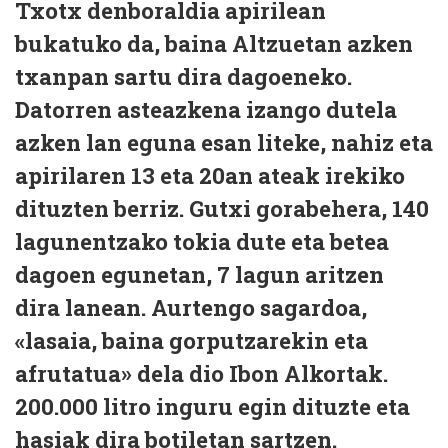
Txotx denboraldia apirilean
bukatuko da, baina Altzuetan azken
txanpan sartu dira dagoeneko.
Datorren asteazkena izango dutela
azken lan eguna esan liteke, nahiz eta
apirilaren 13 eta 20an ateak irekiko
dituzten berriz. Gutxi gorabehera, 140
lagunentzako tokia dute eta betea
dagoen egunetan, 7 lagun aritzen
dira lanean. Aurten­go sagardoa,
«lasaia, baina gorputzarekin eta
afrutatua» dela dio Ibon Alkortak.
200.000 litro inguru egin dituzte eta
hasiak dira botiletan sartzen.