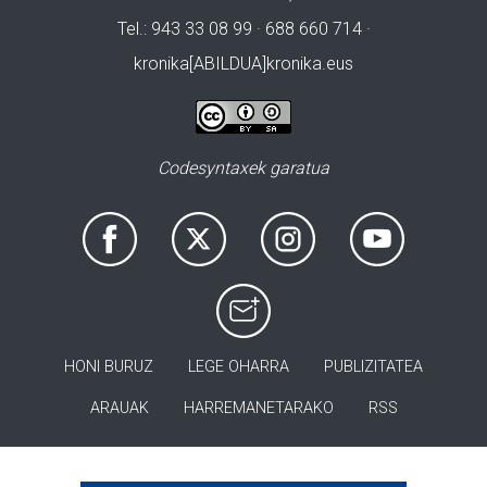
Tel.: 943 33 08 99 · 688 660 714 ·
kronika[ABILDUA]kronika.eus
Codesyntaxek garatua
HONI BURUZ
LEGE OHARRA
PUBLIZITATEA
ARAUAK
HARREMANETARAKO
RSS