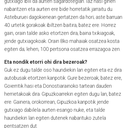
gutxiago ibili da aurten sagardotegian. Iaz hasi ginen
nabaritzen eta aurten ere bide horretatik jarraitu du.
Asteburuei dagokienean gertatzen da hori; aste barruan
40 urtetik gorakoak ibiltzen baitira, batez ere. Horrez
gain, orain talde as­ko etortzen dira, baina txikiagoak,
jende gutxiagokoak. Orain 8ko mahaiak osatzea kos­ta
egiten da; lehen, 100 per­tsona osatzea errazagoa zen.
Eta nondik etorri ohi dira bezeroak?
Guk ez dugu talde oso haundiekin lan egiten eta ez dira
autobusak etortzen kanpotik. Gure bezeroak, batez ere,
Goierritik hasi eta Donostia­rainoko tartean dauden
herrietakoak dira. Gipuzkoarrekin egiten dugu lan, batez
ere. Gainera, orokorrean, Gipuz­koa kanpotik jende
gutxiago dabilela aurten esango nuke, eta talde
haundiekin lan egiten dutenek nabarituko zutela
pentsatzen dut.