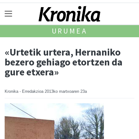
URUMEA
«Urtetik urtera, Hernaniko
bezero gehiago etortzen da
gure etxera»
Kronika - Erredakzioa
2013ko martxoaren 23a