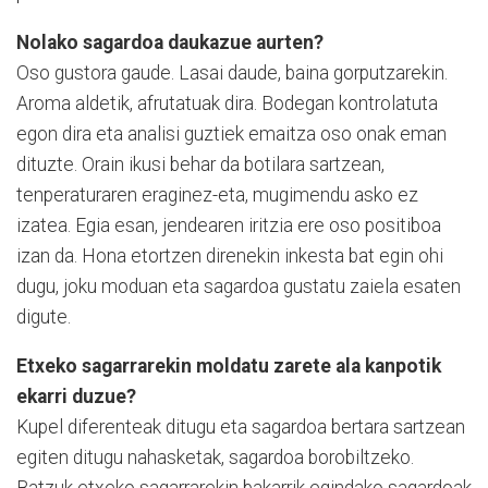
Nolako sagardoa daukazue aurten?
Oso gustora gaude. Lasai daude, baina gorputzarekin.
Aroma aldetik, afrutatuak di­ra. Bodegan kontrolatuta
egon dira eta analisi guztiek emai­tza oso onak eman
dituzte. Orain ikusi behar da botilara sartzean,
tenperaturaren eraginez-eta, mugimendu asko ez
izatea. Egia esan, jendearen iritzia ere oso positiboa
izan da. Hona etor­tzen direnekin inkesta bat egin ohi
dugu, joku moduan eta sa­gardoa gustatu zaiela esaten
digute.
Etxeko sagarrarekin moldatu zarete ala kanpotik
ekarri duzue?
Kupel diferenteak ditugu eta sagardoa bertara sartzean
egiten ditugu nahasketak, sagardoa borobiltzeko.