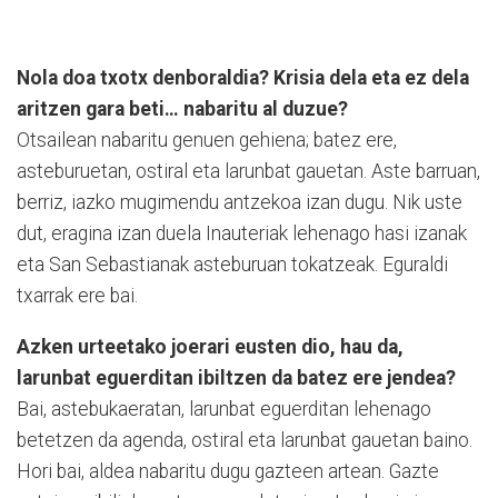
Nola doa txotx denboraldia? Krisia dela eta ez dela
aritzen gara beti… nabaritu al duzue?
Otsailean nabaritu genuen gehiena; batez ere,
asteburuetan, ostiral eta larunbat gauetan. Aste barruan,
berriz, iazko mugimendu antzekoa izan dugu. Nik uste
dut, eragina izan duela Inauteriak lehenago hasi izanak
eta San Sebastianak asteburuan tokatzeak. Eguraldi
txarrak ere bai.
Azken urteetako joerari eusten dio, hau da,
larunbat eguerditan ibiltzen da batez ere jendea?
Bai, astebukaeratan, larunbat eguerditan lehenago
betetzen da agenda, ostiral eta larunbat gauetan baino.
Hori bai, aldea nabaritu dugu gazteen artean. Gazte