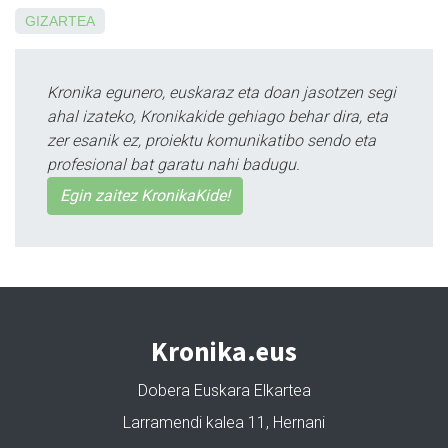
GIZARTEA
Kronika egunero, euskaraz eta doan jasotzen segi
ahal izateko, Kronikakide gehiago behar dira, eta
zer esanik ez, proiektu komunikatibo sendo eta
profesional bat garatu nahi badugu.
Egin zaitez KronikaKide!
Kronika.eus
Dobera Euskara Elkartea
Larramendi kalea 11, Hernani