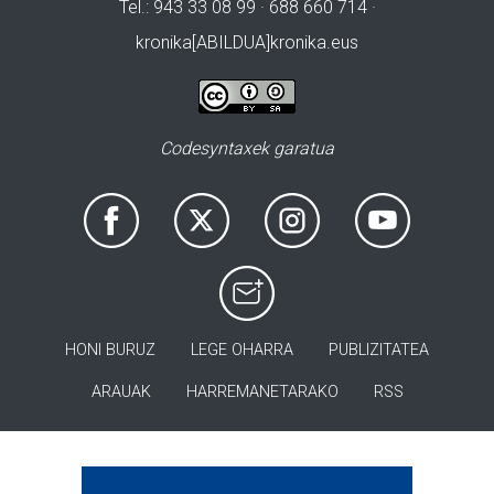
Tel.: 943 33 08 99 · 688 660 714 ·
kronika[ABILDUA]kronika.eus
Codesyntaxek garatua
HONI BURUZ
LEGE OHARRA
PUBLIZITATEA
ARAUAK
HARREMANETARAKO
RSS