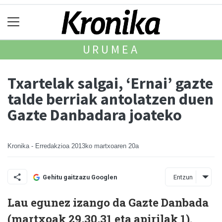
URUMEA
Txartelak salgai, ‘Ernai’ gazte
talde berriak antolatzen duen
Gazte Danbadara joateko
Kronika - Erredakzioa
2013ko martxoaren 20a
Entzun
Gehitu gaitzazu Googlen
Lau egunez izango da Gazte Danbada
(martxoak 29,30,31 eta apirilak 1).