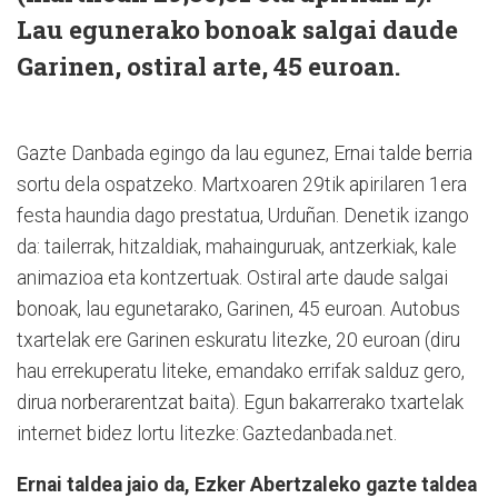
Lau egunerako bonoak salgai daude
Garinen, ostiral arte, 45 euroan.
Gazte Danbada egingo da lau egunez, Ernai talde berria
sortu dela ospatzeko. Martxoaren 29tik apirilaren 1era
festa haundia dago prestatua, Urduñan. Denetik izango
da: tailerrak, hitzaldiak, mahainguruak, antzerkiak, kale
animazioa eta kontzertuak. Ostiral arte daude salgai
bonoak, lau egunetarako, Garinen, 45 euroan. Autobus
txartelak ere Garinen eskuratu litezke, 20 euroan (diru
hau errekuperatu liteke, emandako errifak salduz gero,
dirua norberarentzat baita). Egun bakarrerako txartelak
internet bidez lortu litezke: Gaztedanbada.net.
Ernai taldea jaio da, Ezker Abertzaleko gazte taldea