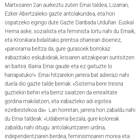
Martxoaren 2an aurkeztu zuten Ernai taldea, Lizarran,
Ezker Abertzaleko gazte an­to­lakundea, eta hori
ospatzeko egingo dute Gazte Dan­bada Urduñan. Euskal
Herria aske, sozialista eta feminista lortu nahi du Ernaik,
eta Kronikara bidalitako prentsa oharrean dioenez,
«panorama beltza da, gure gurasoek borrokaz
irabazitako eskubideak, krisiaren aitzakipean suntsitzen
ari baitira. Baina Ernai gaude eta ez gaituzte lo
harrapatuko!». Ernai hitzarekin jarrera bat adierazi nahi
duela dio gazte talde berriak: «Sistema bere tresna
guztiekin behin eta berriz saiatzen da errealitate
gordina makilatzen, eta irabazteko adi egotea
ezinbestekoa da». Lan horretan, jarrera hori zabaldu nahi
du Ernai taldeak. «Udaberria bezala, gure koloreak
zabaldu nahi ditugu: antolakuntzaren urdina,
independen­tziaren berdea, feminismoaren morea eta