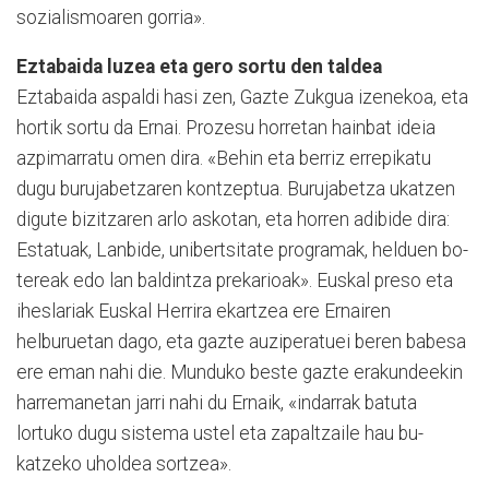
sozialismoaren gorria».
Eztabaida luzea eta gero sortu den taldea
Eztabaida aspaldi hasi zen, Gazte Zukgua izenekoa, eta
hortik sortu da Ernai. Prozesu horretan hainbat ideia
azpimarratu omen dira. «Behin eta berriz errepikatu
dugu burujabetzaren kontzeptua. Burujabetza ukatzen
digute bizitzaren arlo askotan, eta horren adibide dira:
Estatuak, Lanbide, unibertsitate programak, helduen bo­
tereak edo lan baldintza prekarioak». Euskal preso eta
iheslariak Euskal Herrira ekartzea ere Ernairen
helburuetan dago, eta gazte auziperatuei beren babesa
ere eman nahi die. Munduko beste gazte erakundeekin
harremanetan ja­rri nahi du Ernaik, «indarrak batuta
lortuko dugu sistema ustel eta zapaltzaile hau bu­
katzeko uholdea sortzea».