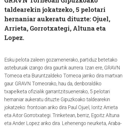
GRAVN Torneoan Gipuzkoako
taldearekin jokatzeko, 5 pelotari
hernaniar aukeratu dituzte: Ojuel,
Arrieta, Gorrotxategi, Altuna eta
Lopez.
Esku pelota zaleen gozamenerako, partiduz betetako
aste­buruak izango dira gaurtik aurrera. Izan ere, GRAVN
Tor­neoa eta Buruntzaldeko Tor­neoa jarriko dira martxan
gaur. GRAVN Torneorako, hau da, denboraldiko
txapelketa ofizialik garrantzitsuenerako, 5 pelotari
hernaniar aukeratu dituzte Gipuzkoako taldearekin
jokatzeko: frontoian ariko dira Paul Ojuel, Ioritz Arrieta
eta Aitor Gorrotxa­tegi. Trin­ketean, berriz, Egoitz Altuna
eta Ander Lopez ariko dira. Lehenengo neurketa, Araba­