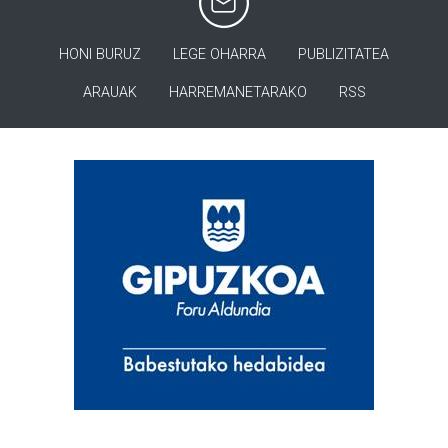
HONI BURUZ
LEGE OHARRA
PUBLIZITATEA
ARAUAK
HARREMANETARAKO
RSS