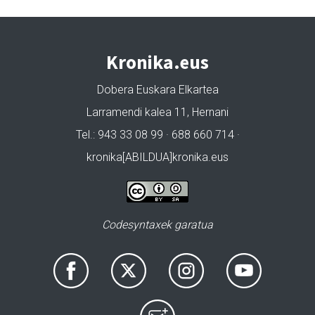
Kronika.eus
Dobera Euskara Elkartea
Larramendi kalea 11, Hernani
Tel.: 943 33 08 99 · 688 660 714 ·
kronika[ABILDUA]kronika.eus
Codesyntaxek garatua