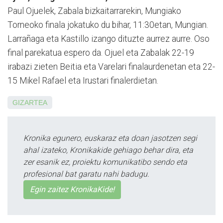
Paul Ojuelek, Zabala bizkaitarrarekin, Mungiako
Torneoko finala jokatuko du bihar, 11:30etan, Mungian.
Larrañaga eta Kastillo izango dituzte aurrez aurre. Oso
final parekatua espero da. Ojuel eta Zabalak 22-19
irabazi zieten Beitia eta Varelari finalaurdenetan eta 22-
15 Mikel Rafael eta Irustari finalerdietan.
GIZARTEA
Kronika egunero, euskaraz eta doan jasotzen segi
ahal izateko, Kronikakide gehiago behar dira, eta
zer esanik ez, proiektu komunikatibo sendo eta
profesional bat garatu nahi badugu.
Egin zaitez KronikaKide!