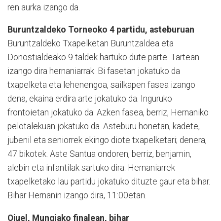
ren aurka izango da.
Buruntzaldeko Torneoko 4 partidu, asteburuan
Buruntzaldeko Txapelketan Buruntzaldea eta
Donostial­dea­ko 9 taldek hartuko dute parte. Tartean
izango dira hernaniarrak. Bi fasetan jokatuko da
txapelketa eta lehenengoa, sailkapen fasea izango
dena, ekaina erdira arte jokatuko da. Inguruko
frontoietan jokatuko da. Azken fasea, berriz, Hernaniko
pelotalekuan jokatuko da. Asteburu honetan, kadete,
jubenil eta seniorrek ekingo diote txapelketari; denera,
47 bikotek. Aste Santua on­do­ren, berriz, benjamin,
alebin eta infantilak sartuko dira. Hernaniarrek
txapelketako lau partidu jokatuko dituz­te gaur eta bihar.
Bihar Hernanin izango dira, 11:00etan.
Ojuel, Mungiako finalean, bihar