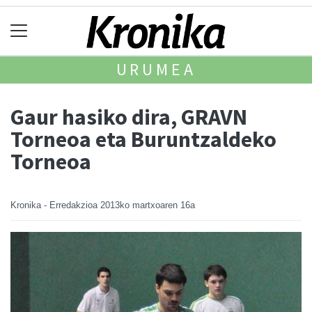
URUMEA
Gaur hasiko dira, GRAVN
Torneoa eta Buruntzaldeko
Torneoa
Kronika - Erredakzioa
2013ko martxoaren 16a