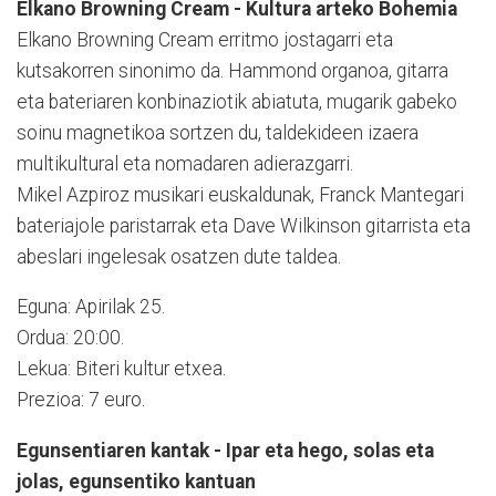
Elkano Browning Cream - Kultura arteko Bohemia
Elkano Browning Cream erritmo jostagarri eta
kutsakorren sinonimo da. Hammond organoa, gitarra
eta bateriaren konbinaziotik abiatuta, mugarik gabeko
soinu magnetikoa sortzen du, taldekideen izaera
multikultural eta nomadaren adierazgarri.
Mikel Azpiroz musikari euskaldunak, Franck Mantegari
bateriajole paristarrak eta Dave Wilkinson gitarrista eta
abeslari ingelesak osatzen dute taldea.
Eguna: Apirilak 25.
Ordua: 20:00.
Lekua: Biteri kultur etxea.
Prezioa: 7 euro.
Egunsentiaren kantak - Ipar eta hego, solas eta
jolas, egunsentiko kantuan