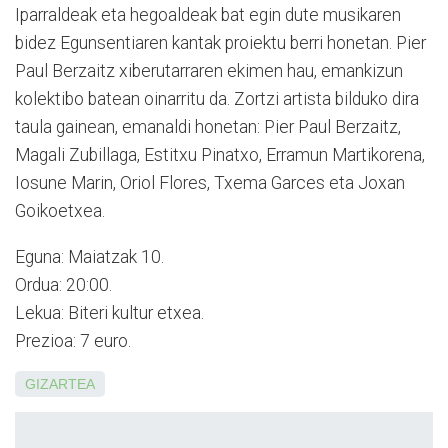
Iparraldeak eta hegoaldeak bat egin dute musikaren
bidez Egun­sentiaren kantak proiektu berri honetan. Pier
Paul Berzaitz xiberutarraren ekimen hau, emankizun
kolektibo batean oinarritu da. Zortzi artista bilduko dira
taula gainean, emanaldi honetan: Pier Paul Berzaitz,
Magali Zubillaga, Estitxu Pinatxo, Erramun Martikorena,
Iosune Marin, Oriol Flores, Txema Garces eta Joxan
Goikoetxea.
Eguna: Maiatzak 10.
Ordua: 20:00.
Lekua: Biteri kultur etxea.
Prezioa: 7 euro.
GIZARTEA