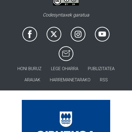
Codesyntaxek garatua
HONI BURUZ
LEGE OHARRA
PUBLIZITATEA
ARAUAK
HARREMANETARAKO
RSS