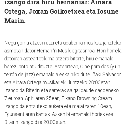
izango dira hiru hernaniar: Ainara
Ortega, Joxan Goikoetxea eta Iosune
Marin.
Negu gorria atzean utzi eta udaberria musikaz janzteko
asmotan dator Hernani’n Musik egitasmoa. Hori ho­rre­la,
datorren asteartetik maia­tzera bitarte, hiru emanaldi
berezi antolatu dituzte. As­tear­tean, Cine para dos (y un
te­rrón de jazz) emanaldia eskainiko dute Iñaki Salva­dor
eta Ainara Ortega musikariek. Iluntzeko 20:00e­tan
izango da Biterin eta sarrerak salgai daude dagoeneko,
7 euroan. Apirilaren 25ean, Elkano Browning Cream
izango da entzuteko aukera eta maia­tzaren 10ean,
Egunsentiaren kantak. Azken bi emanaldi horiek ere
Biterin izango dira 20:00etan.