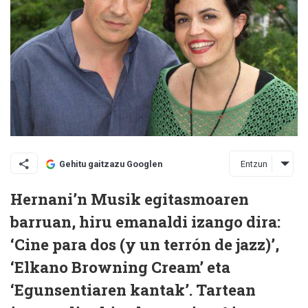
Entzun
Gehitu gaitzazu Googlen
Hernani’n Musik egitasmoaren
barruan, hiru emanaldi izango dira:
‘Cine para dos (y un terrón de jazz)’,
‘Elkano Browning Cream’ eta
‘Egunsentiaren kantak’. Tartean