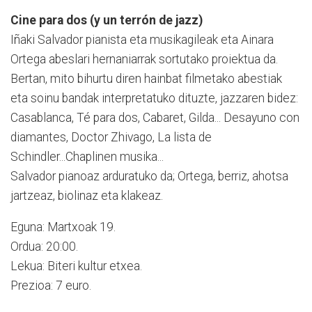
Cine para dos (y un terrón de jazz)
Iñaki Salvador pianista eta musikagileak eta Ainara
Ortega abeslari hernaniarrak sortutako proiektua da.
Bertan, mito bihurtu diren hainbat filmetako abestiak
eta soinu bandak interpretatuko dituzte, jazzaren bidez:
Casa­blanca, Té para dos, Cabaret, Gilda... Desayuno con
diamantes, Doctor Zhivago, La lista de
Schindler...Chaplinen musika...
Salvador pianoaz arduratuko da; Ortega, berriz, ahotsa
jartzeaz, biolinaz eta klakeaz.
Eguna: Martxoak 19.
Ordua: 20:00.
Lekua: Biteri kultur etxea.
Prezioa: 7 euro.