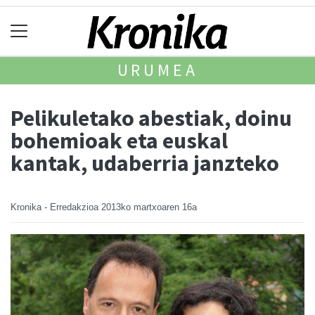
URUMEA
Pelikuletako abestiak, doinu
bohemioak eta euskal
kantak, udaberria janzteko
Kronika - Erredakzioa
2013ko martxoaren 16a