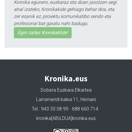
Kronika egunero, euskaraz eta doan jasotzen segi
ahal izateko, Kronikakide gehiago behar dira, eta
zer esanik ez, proiektu komunikatibo sendo eta
profesional bat garatu nahi badugu.
Egin zaitez KronikaKide!
Kronika.eus
Dobera Euskara Elkartea
Larramendi kalea 11, Hernani
Tel.: 943 33 08 99 · 688 660 714 ·
kronika[ABILDUA]kronika.eus