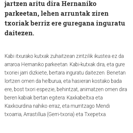
jartzen aritu dira Hernaniko
parkeetan, lehen arruntak ziren
txoriak berriz ere guregana inguratu
daitezen.
Kabi itxurako kutxak zuhai­tzean zintzilik ikustea ez da
arraroa Hernaniko parkeetan. Kabi-kutxak dira, eta gure
txoriei jarri dizkiete, bertara inguratu daitezen. Benetan
lortzen omen da helburua, eta hasieran kostako bada
ere, bost txori espezie, behintzat, animatzen omen dira
beren kabiak bertan egitera: Kax­kabeltxa eta
Kaxkourdina nahiko erraz, eta murritzago Mendi
txoarria, Arrastillua (Gerri-txoria) eta Txepetxa.