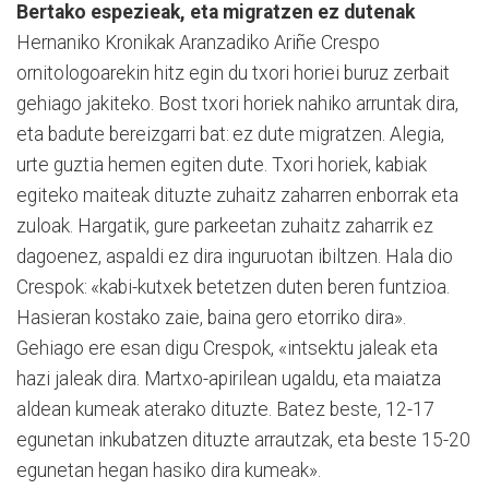
Bertako espezieak, eta migratzen ez dutenak
Her­naniko Kronikak Aran­zadiko Ariñe Crespo
ornitologoarekin hitz egin du txori horiei buruz zerbait
gehiago jakiteko. Bost txori horiek nahiko arruntak dira,
eta ba­dute bereizgarri bat: ez dute migra­tzen. Alegia,
urte guztia hemen egiten dute. Txori horiek, kabiak
egiteko maiteak dituzte zuhaitz zaharren enborrak eta
zuloak. Har­gatik, gure parkeetan zuhaitz zaharrik ez
dagoenez, aspaldi ez dira in­guruotan ibiltzen. Hala dio
Crespok: «kabi-kutxek bete­tzen duten beren funtzioa.
Hasieran kostako zaie, baina gero etorriko dira».
Gehiago ere esan digu Crespok, «intsektu jaleak eta
hazi jaleak dira. Mar­txo-apirilean ugaldu, eta maiatza
aldean kumeak aterako dituzte. Batez beste, 12-17
egunetan inkubatzen dituzte arrautzak, eta beste 15-20
egunetan hegan hasiko dira kumeak».