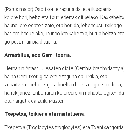
(Parus maior) Oso txori ezaguna da, eta ikusgarria,
kolore hori, beltz eta txuri ederrak dituelako. Kaxkabeltx
haundi ere esaten zaio, eta hori da, lehengusu txikiago
bat ere baduelako, Txinbo kaxkabeltxa, burua beltza eta
gorputz marroia dituena.
Arrastillua, edo Gerri-txoria.
Hernanin Arrastillu esaten diote (Certhia brachydactyla)
baina Gerri-txori gisa ere ezaguna da. Txikia, eta
zuhaitzean behetik gora bueltan bueltan igotzen dena,
harrak janez. Enborraren kolorearekin nahastu egiten da,
eta hargatik da zaila ikusten.
Txepetxa, txikiena eta maitatuena.
Txepetxa (Tro­glo­dytes troglodytes) eta Txan­txangorria