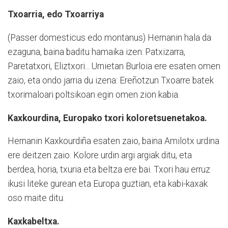
Txoarria, edo Txoarriya
(Passer domesticus edo montanus) Hernanin hala da
ezaguna, baina baditu hamaika izen: Patxizarra,
Paretatxori, Eliz­txori... Urnietan Burloia ere esaten omen
zaio, eta ondo jarria du izena: Ereño­tzun Txoarre batek
txorimaloari poltsikoan egin omen zion kabia.
Kaxkourdina, Europako txori koloretsuenetakoa.
Hernanin Kaxkourdiña esaten zaio, baina Amilotx urdina
ere deitzen zaio. Kolore urdin argi argiak ditu, eta
berdea, horia, txuria eta beltza ere bai. Txori hau erruz
ikusi liteke gurean eta Europa guztian, eta kabi-kaxak
oso maite ditu.
Kaxkabeltxa.