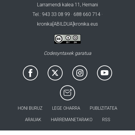
Larramendi kalea 11, Hernani
Tel.: 943 33 08 99 · 688 660 714 ·
kronika[ABILDUA]kronika.eus
Codesyntaxek garatua
HONI BURUZ
LEGE OHARRA
PUBLIZITATEA
ARAUAK
HARREMANETARAKO
RSS