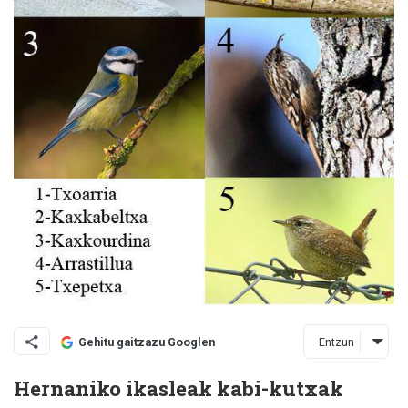
Entzun
Gehitu gaitzazu Googlen
Hernaniko ikasleak kabi-kutxak