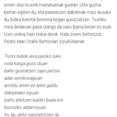
omen dira txoririk maitatuenak gurean. Urte guztia
bertan egiten du, eta paseatzen dabilenak maiz ikusiko
du, bidea batetik bestera hegan guru­tzatzen. Txori­ku­
mea delakoan pasa izango da sarri, baina berari ez irudi­
tzen ordea, hain txikia denik. Hala zioen, behintzat,
Pedro Mari Otaño bertsolari zizurkildarrak:
Txotx batek aixa jasoko luke
nola karga gutxi duan
baño gustatzen zayo jartzia
adar sendoxiaguan
amildu arren ez leike galdu
dakiyelako eguan
baño arkitzen baldin bada ere
burnizko aldamiyuan
iru lau aldiz xanpatutzen du