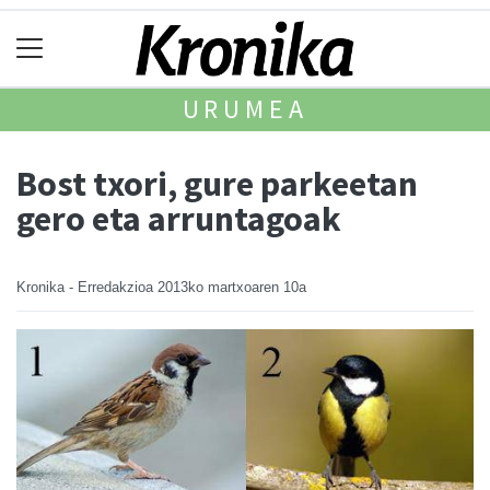
URUMEA
Bost txori, gure parkeetan
gero eta arruntagoak
Kronika - Erredakzioa
2013ko martxoaren 10a