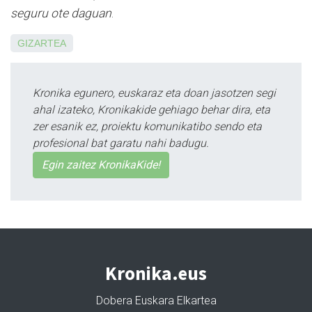
seguru ote daguan
.
GIZARTEA
Kronika egunero, euskaraz eta doan jasotzen segi
ahal izateko, Kronikakide gehiago behar dira, eta
zer esanik ez, proiektu komunikatibo sendo eta
profesional bat garatu nahi badugu.
Egin zaitez KronikaKide!
Kronika.eus
Dobera Euskara Elkartea