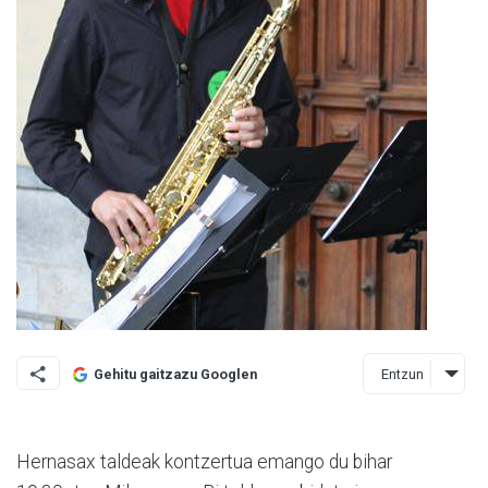
Entzun
Gehitu gaitzazu Googlen
Hernasax taldeak kontzertua emango du bihar