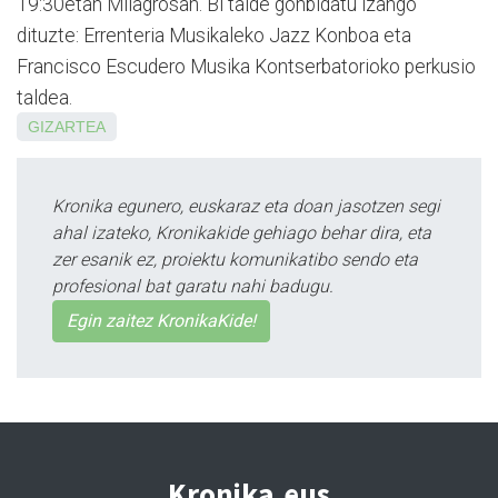
19:30etan Milagrosan. Bi talde gonbidatu izango
dituzte: Errente­ria Musikaleko Jazz Konboa eta
Francisco Escudero Musika Kontserbatorioko perkusio
taldea.
GIZARTEA
Kronika egunero, euskaraz eta doan jasotzen segi
ahal izateko, Kronikakide gehiago behar dira, eta
zer esanik ez, proiektu komunikatibo sendo eta
profesional bat garatu nahi badugu.
Egin zaitez KronikaKide!
Kronika.eus