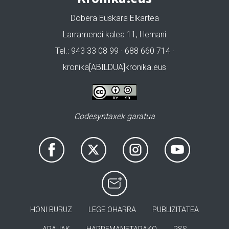
Dobera Euskara Elkartea
Larramendi kalea 11, Hernani
Tel.: 943 33 08 99 · 688 660 714 ·
kronika[ABILDUA]kronika.eus
Codesyntaxek garatua
HONI BURUZ
LEGE OHARRA
PUBLIZITATEA