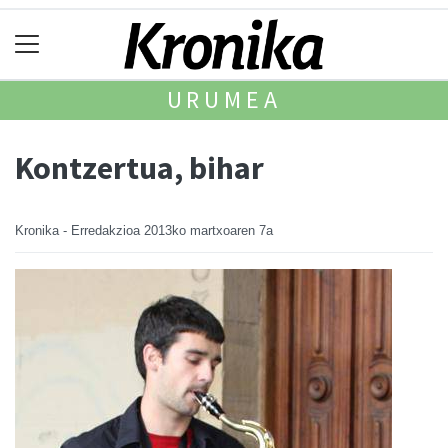
URUMEA
Kontzertua, bihar
Kronika - Erredakzioa
2013ko martxoaren 7a