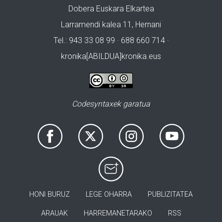
Dobera Euskara Elkartea
Larramendi kalea 11, Hernani
Tel.: 943 33 08 99 · 688 660 714 ·
kronika[ABILDUA]kronika.eus
Codesyntaxek garatua
HONI BURUZ
LEGE OHARRA
PUBLIZITATEA
ARAUAK
HARREMANETARAKO
RSS