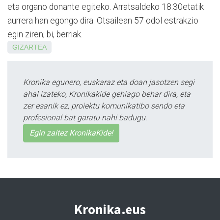
eta organo donante egiteko. Arratsa­l­de­ko 18:30etatik
aurrera han egongo dira. Otsailean 57 odol estrakzio
egin ziren; bi, berriak.
GIZARTEA
Kronika egunero, euskaraz eta doan jasotzen segi
ahal izateko, Kronikakide gehiago behar dira, eta
zer esanik ez, proiektu komunikatibo sendo eta
profesional bat garatu nahi badugu.
Egin zaitez KronikaKide!
Kronika.eus