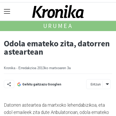
URUMEA
Odola emateko zita, datorren
asteartean
Kronika - Erredakzioa
2013ko martxoaren 3a
Entzun
Gehitu gaitzazu Googlen
Datorren asteartea da martxoko lehendabizikoa, eta
odol emaileek zita dute Anbula­to­rioan, odola emateko