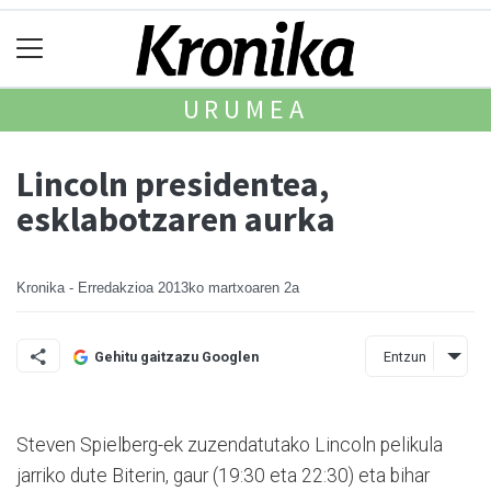
URUMEA
Lincoln presidentea,
esklabotzaren aurka
Kronika - Erredakzioa
2013ko martxoaren 2a
Entzun
Gehitu gaitzazu Googlen
Steven Spielberg-ek zuzendatutako Lincoln pelikula
jarriko dute Biterin, gaur (19:30 eta 22:30) eta bihar