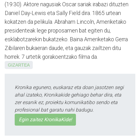
(19:30). Aktore nagusiak Oscar sariak irabazi dituzten
Daniel Day-Lewis eta Sally Field dira. 1865 urtean
kokatzen da pelikula. Abraham Lincoln, Ameri­ketako
presidenteak lege proposamen bat egiten du,
esklabotzarekin buka­tzeko. Baina Ame­riketako Gerra
Zibilaren bukaeran daude, eta gauzak zailtzen ditu
horrek. 7 urtetik gorakoentzako filma da.
GIZARTEA
Kronika egunero, euskaraz eta doan jasotzen segi
ahal izateko, Kronikakide gehiago behar dira, eta
zer esanik ez, proiektu komunikatibo sendo eta
profesional bat garatu nahi badugu.
Egin zaitez KronikaKide!