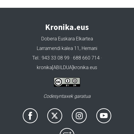
Kronika.eus
Dobera Euskara Elkartea
Larramendi kalea 11, Hernani
Tel.: 943 33 08 99 · 688 660 714 ·
kronika[ABILDUA]kronika.eus
Codesyntaxek garatua