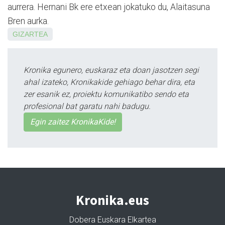
aurrera. Hernani Bk ere etxean jokatuko du, Alaitasuna
Bren aurka.
GIZARTEA
Kronika egunero, euskaraz eta doan jasotzen segi
ahal izateko, Kronikakide gehiago behar dira, eta
zer esanik ez, proiektu komunikatibo sendo eta
profesional bat garatu nahi badugu.
Egin zaitez KronikaKide!
Kronika.eus
Dobera Euskara Elkartea