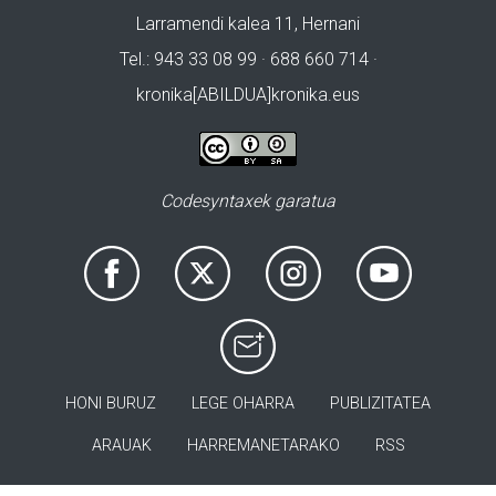
Larramendi kalea 11, Hernani
Tel.: 943 33 08 99 · 688 660 714 ·
kronika[ABILDUA]kronika.eus
Codesyntaxek garatua
HONI BURUZ
LEGE OHARRA
PUBLIZITATEA
ARAUAK
HARREMANETARAKO
RSS