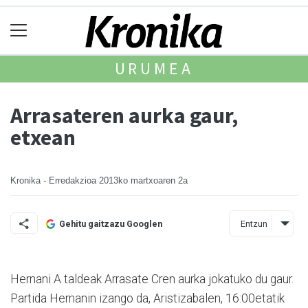
URUMEA
Arrasateren aurka gaur,
etxean
Kronika - Erredakzioa
2013ko martxoaren 2a
Entzun
Gehitu gaitzazu Googlen
Hernani A taldeak Arrasate Cren aurka jokatuko du gaur.
Partida Hernanin izango da, Aristizabalen, 16:00etatik