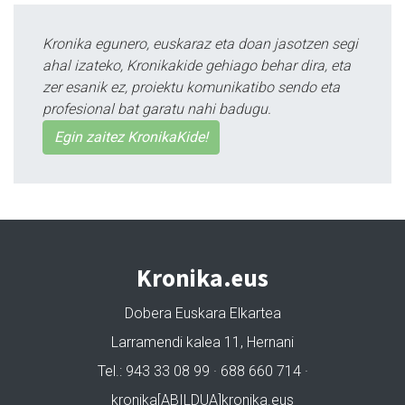
Kronika egunero, euskaraz eta doan jasotzen segi
ahal izateko, Kronikakide gehiago behar dira, eta
zer esanik ez, proiektu komunikatibo sendo eta
profesional bat garatu nahi badugu.
Egin zaitez KronikaKide!
Kronika.eus
Dobera Euskara Elkartea
Larramendi kalea 11, Hernani
Tel.: 943 33 08 99 · 688 660 714 ·
kronika[ABILDUA]kronika.eus