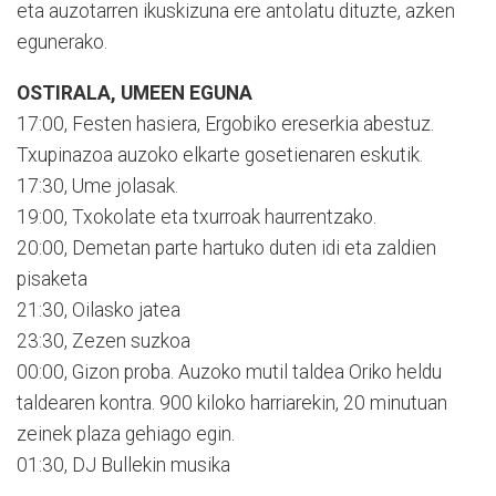
eta auzotarren ikuskizuna ere antolatu dituzte, azken
egunerako.
OSTIRALA, UMEEN EGUNA
17:00, Festen hasiera, Ergobiko ereserkia abestuz.
Txupinazoa auzoko elkarte gosetienaren eskutik.
17:30, Ume jolasak.
19:00, Txokolate eta txurroak haurrentzako.
20:00, Demetan parte hartuko duten idi eta zaldien
pisaketa
21:30, Oilasko jatea
23:30, Zezen suzkoa
00:00, Gizon proba. Auzoko mutil taldea Oriko heldu
taldearen kontra. 900 kiloko harriarekin, 20 minutuan
zeinek plaza gehiago egin.
01:30, DJ Bullekin musika