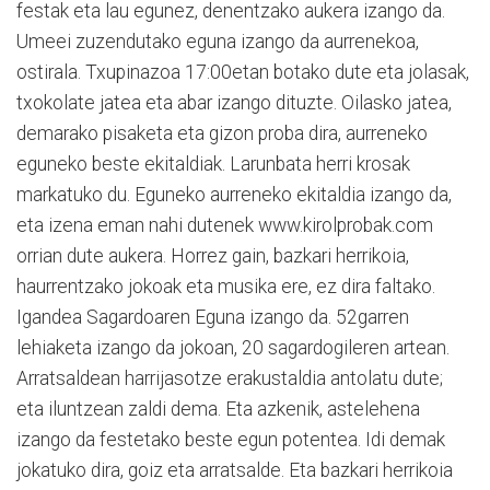
festak eta lau egunez, denentzako aukera izango da.
Umeei zuzendutako egu­na izango da aurrenekoa,
ostirala. Txupinazoa 17:00etan botako dute eta jolasak,
txokolate jatea eta abar izango dituzte. Oilasko jatea,
demarako pisaketa eta gizon proba dira, aurreneko
eguneko bes­te ekitaldiak. Larunbata herri krosak
markatuko du. Egu­ne­ko aurreneko ekitaldia izango da,
eta izena eman nahi dutenek www.kirolprobak.com
orrian du­te aukera. Horrez gain, bazkari herrikoia,
haurrentzako jokoak eta musika ere, ez dira faltako.
Igandea Sagar­doaren Eguna izango da. 52ga­rren
lehiaketa izango da jokoan, 20 sagardogileren a­r­tean.
Arratsaldean harrijaso­tze erakustaldia antolatu du­te;
eta iluntzean zaldi dema. Eta azkenik, astelehena
izango da festetako beste egun potentea. Idi demak
jokatuko dira, goiz eta arratsalde. Eta bazkari herrikoia