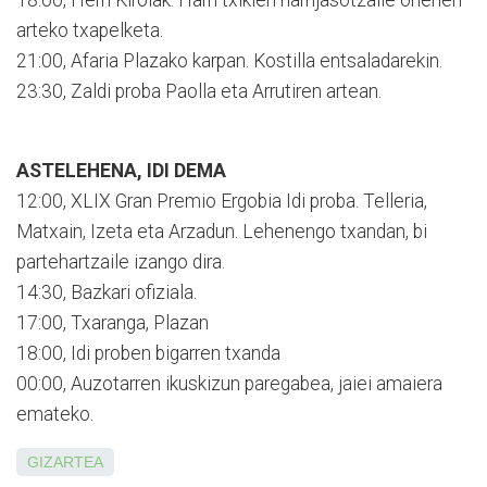
arteko txapelketa.
21:00, Afaria Plazako karpan. Kostilla entsaladarekin.
23:30, Zaldi proba Paolla eta Arrutiren artean.
ASTELEHENA, IDI DEMA
12:00, XLIX Gran Premio Ergobia Idi proba. Telleria,
Matxain, Izeta eta Arzadun. Lehenengo txandan, bi
partehartzaile izango dira.
14:30, Bazkari ofiziala.
17:00, Txaranga, Plazan
18:00, Idi proben bigarren txanda
00:00, Auzotarren ikuskizun paregabea, jaiei amaiera
emateko.
GIZARTEA