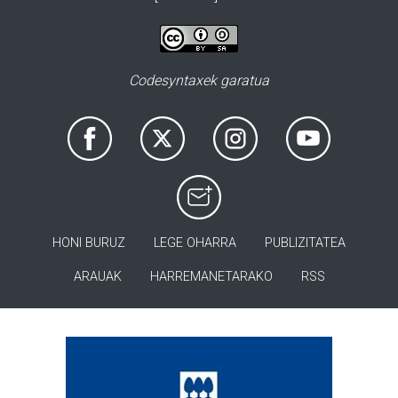
Codesyntaxek garatua
HONI BURUZ
LEGE OHARRA
PUBLIZITATEA
ARAUAK
HARREMANETARAKO
RSS