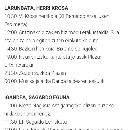
LARUNBATA, HERRI KROSA
10:30, VI Kross herrikoia (XI Bernardo Arzallusen
Oroimena)
12:00, Antzinako gizakien bizimodu erakustaldia. Sua
eta ehiza nola egiten zuten erakutsiko dute.
14:30, Bazkari herrikoia. Bixente soinujolea.
19:00, Haurrentzako kantu eta jolasak Plazan,
Urtxintxarekin.
23:30, Zezen suzkoa Plazan
00:00, Musika jaialdia Danba taldearen eskutik.
IGANDEA, SAGARDO EGUNA
11:00, Meza Nagusia Astigarragako elizan, auzoko
hildakoen oroimenez.
11:30, LII Sagardo Lehiaketa.
18:00, Herri Kirolak. Harri txikien harrijasotzaile onenen