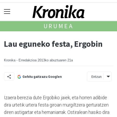
URUMEA
Lau eguneko festa, Ergobin
Kronika - Erredakzioa
2013ko abuztuaren 21a
Entzun
Gehitu gaitzazu Googlen
Izaera berezia dute Er­gobiko jaiek, eta horren adibide
dira urtetik urtera festa giroan murgiltzera gertura­tzen
diren astigartar eta hernaniarrak. Ostiralean hasiko dira