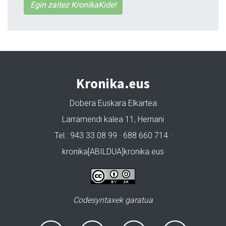
Egin zaitez KronikaKide!
Kronika.eus
Dobera Euskara Elkartea
Larramendi kalea 11, Hernani
Tel.: 943 33 08 99 · 688 660 714 ·
kronika[ABILDUA]kronika.eus
Codesyntaxek garatua