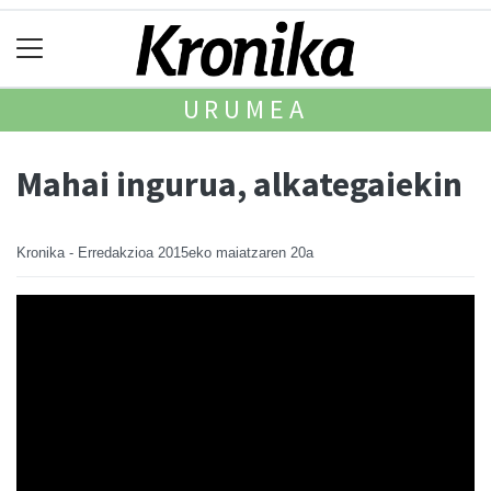
URUMEA
Mahai ingurua, alkategaiekin
Kronika - Erredakzioa
2015eko maiatzaren 20a