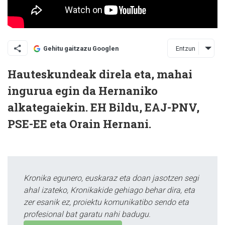
Entzun
Gehitu gaitzazu Googlen
Hauteskundeak direla eta, mahai
ingurua egin da Hernaniko
alkategaiekin. EH Bildu, EAJ-PNV,
PSE-EE eta Orain Hernani.
Kronika egunero, euskaraz eta doan jasotzen segi
ahal izateko, Kronikakide gehiago behar dira, eta
zer esanik ez, proiektu komunikatibo sendo eta
profesional bat garatu nahi badugu.