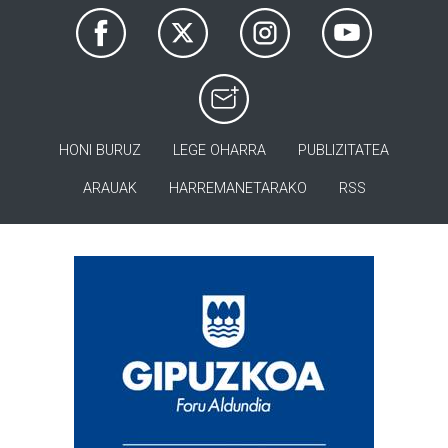
HONI BURUZ
LEGE OHARRA
PUBLIZITATEA
ARAUAK
HARREMANETARAKO
RSS