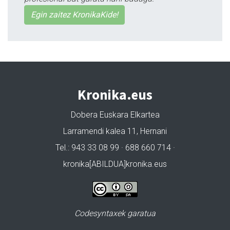
Egin zaitez KronikaKide!
Kronika.eus
Dobera Euskara Elkartea
Larramendi kalea 11, Hernani
Tel.: 943 33 08 99 · 688 660 714 ·
kronika[ABILDUA]kronika.eus
Codesyntaxek garatua