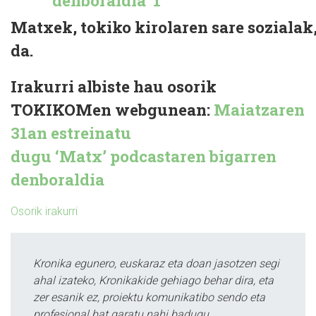
Matxek, tokiko kirolaren sare sozialak
da.
Irakurri albiste hau osorik
TOKIKOMen webgunean:
Maiatzaren
31an estreinatu
dugu ‘Matx’ podcastaren bigarren
denboraldia
Osorik irakurri
Kronika egunero, euskaraz eta doan jasotzen segi
ahal izateko, Kronikakide gehiago behar dira, eta
zer esanik ez, proiektu komunikatibo sendo eta
profesional bat garatu nahi badugu.