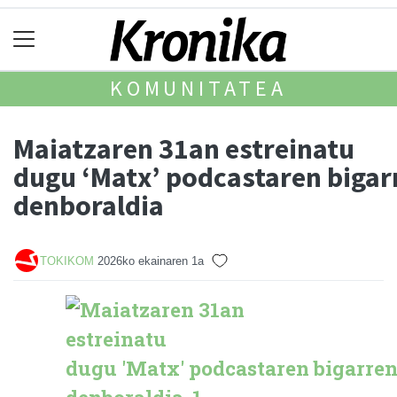
KOMUNITATEA
Maiatzaren 31an estreinatu
dugu ‘Matx’ podcastaren bigar
denboraldia
TOKIKOM
2026ko ekainaren 1a