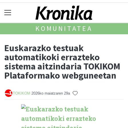
KOMUNITATEA
Euskarazko testuak
automatikoki errazteko
sistema aitzindaria TOKIKOM
Plataformako webguneetan
TOKIKOM
2026ko maiatzaren 29a