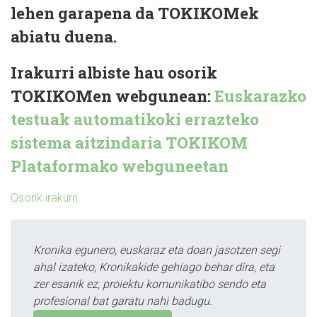
lehen garapena da TOKIKOMek
abiatu duena.
Irakurri albiste hau osorik
TOKIKOMen webgunean:
Euskarazko
testuak automatikoki errazteko
sistema aitzindaria TOKIKOM
Plataformako webguneetan
Osorik irakurri
Kronika egunero, euskaraz eta doan jasotzen segi
ahal izateko, Kronikakide gehiago behar dira, eta
zer esanik ez, proiektu komunikatibo sendo eta
profesional bat garatu nahi badugu.