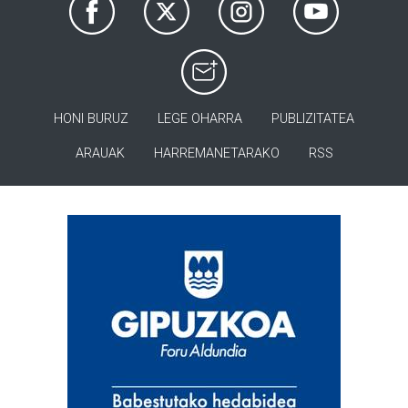
HONI BURUZ
LEGE OHARRA
PUBLIZITATEA
ARAUAK
HARREMANETARAKO
RSS