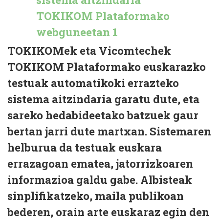
TOKIKOMek eta Vicomtechek
TOKIKOM Plataformako euskarazko
testuak automatikoki errazteko
sistema aitzindaria garatu dute, eta
sareko hedabideetako batzuek gaur
bertan jarri dute martxan. Sistemaren
helburua da testuak euskara
errazagoan ematea, jatorrizkoaren
informazioa galdu gabe. Albisteak
sinplifikatzeko, maila publikoan
bederen, orain arte euskaraz egin den