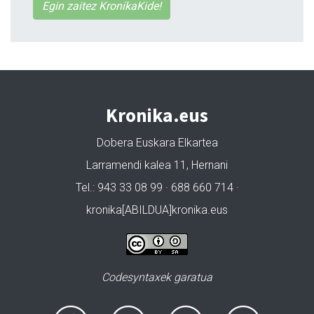
Egin zaitez KronikaKide!
Kronika.eus
Dobera Euskara Elkartea
Larramendi kalea 11, Hernani
Tel.: 943 33 08 99 · 688 660 714 ·
kronika[ABILDUA]kronika.eus
Codesyntaxek garatua