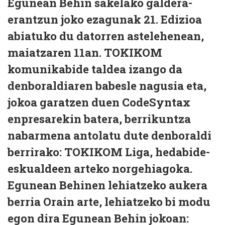
Egunean Behin sakelako galdera-
erantzun joko ezagunak 21. Edizioa
abiatuko du datorren astelehenean,
maiatzaren 11an. TOKIKOM
komunikabide taldea izango da
denboraldiaren babesle nagusia eta,
jokoa garatzen duen CodeSyntax
enpresarekin batera, berrikuntza
nabarmena antolatu dute denboraldi
berrirako: TOKIKOM Liga, hedabide-
eskualdeen arteko norgehiagoka.
Egunean Behinen lehiatzeko aukera
berria Orain arte, lehiatzeko bi modu
egon dira Egunean Behin jokoan: