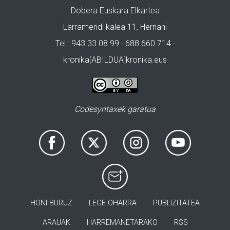
Dobera Euskara Elkartea
Larramendi kalea 11, Hernani
Tel.: 943 33 08 99 · 688 660 714 ·
kronika[ABILDUA]kronika.eus
Codesyntaxek garatua
HONI BURUZ
LEGE OHARRA
PUBLIZITATEA
ARAUAK
HARREMANETARAKO
RSS