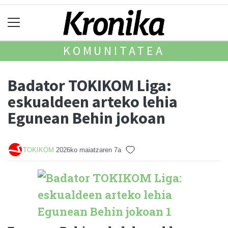
KOMUNITATEA
Badator TOKIKOM Liga:
eskualdeen arteko lehia
Egunean Behin jokoan
TOKIKOM
2026ko maiatzaren 7a