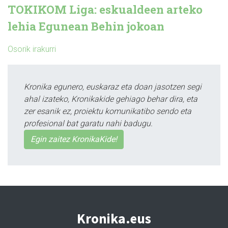
TOKIKOM Liga: eskualdeen arteko
lehia Egunean Behin jokoan
Osorik irakurri
Kronika egunero, euskaraz eta doan jasotzen segi
ahal izateko, Kronikakide gehiago behar dira, eta
zer esanik ez, proiektu komunikatibo sendo eta
profesional bat garatu nahi badugu.
Egin zaitez KronikaKide!
Kronika.eus