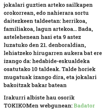
jokalari guztien arteko sailkapen
orokorrean, edo nahierara sortu
daitezkeen taldeetan: herrikoa,
familiakoa, lagun artekoa… Bada,
astelehenean hasi eta 9 astez
luzatuko den 21. denboraldian,
lehiatzeko hirugarren aukera bat ere
izango da: hedabide-eskualdeka
osatutako 10 taldeak. Talde horiek
mugatuak izango dira, eta jokalari
bakoitzak bakar batean
Irakurri albiste hau osorik
TOKIKOMen webgunean:
Badator