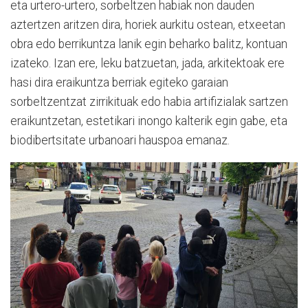
eta urtero-urtero, sorbeltzen habiak non dauden
aztertzen aritzen dira, horiek aurkitu ostean, etxeetan
obra edo berrikuntza lanik egin beharko balitz, kontuan
izateko. Izan ere, leku batzuetan, jada, arkitektoak ere
hasi dira eraikuntza berriak egiteko garaian
sorbeltzentzat zirrikituak edo habia artifizialak sartzen
eraikuntzetan, estetikari inongo kalterik egin gabe, eta
biodibertsitate urbanoari hauspoa emanaz.