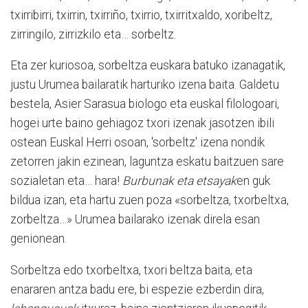
txirribirri, txirrin, txirriño, txirrio, txirritxaldo, xoribeltz,
zirringilo, zirrizkilo eta… sorbeltz.
Eta zer kuriosoa, sorbeltza euskara batuko izanagatik,
justu Urumea bailaratik harturiko izena baita. Galdetu
bestela, Asier Sarasua biologo eta euskal filologoari,
hogei urte baino gehiagoz txori izenak jasotzen ibili
ostean Euskal Herri osoan, 'sorbeltz' izena nondik
zetorren jakin ezinean, laguntza eskatu baitzuen sare
sozialetan eta… hara!
Burbunak eta etsayak
en guk
bildua izan, eta hartu zuen poza «sorbeltza, txorbeltxa,
zorbeltza…» Urumea bailarako izenak direla esan
genionean.
Sorbeltza edo txorbeltxa, txori beltza baita, eta
enararen antza badu ere, bi espezie ezberdin dira,