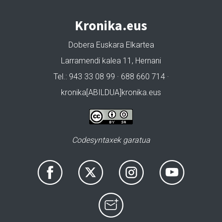
Kronika.eus
Dobera Euskara Elkartea
Larramendi kalea 11, Hernani
Tel.: 943 33 08 99 · 688 660 714 ·
kronika[ABILDUA]kronika.eus
Codesyntaxek garatua