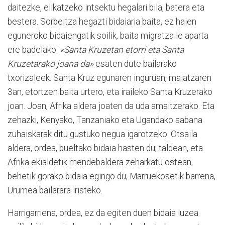
daitezke, elikatzeko intsektu hegalari bila, batera eta
bestera. Sorbeltza hegazti bidaiaria baita, ez haien
eguneroko bidaiengatik soilik, baita migratzaile aparta
ere badelako:
«Santa Kruzetan etorri eta Santa
Kruzetarako joana da»
esaten dute bailarako
txorizaleek. Santa Kruz egunaren inguruan, maiatzaren
3an, etortzen baita urtero, eta iraileko Santa Kruzerako
joan. Joan, Afrika aldera joaten da uda amaitzerako. Eta
zehazki, Kenyako, Tanzaniako eta Ugandako sabana
zuhaiskarak ditu gustuko negua igarotzeko. Otsaila
aldera, ordea, bueltako bidaia hasten du, taldean, eta
Afrika ekialdetik mendebaldera zeharkatu ostean,
behetik gorako bidaia egingo du, Marruekosetik barrena,
Urumea bailarara iristeko.
Harrigarriena, ordea, ez da egiten duen bidaia luzea