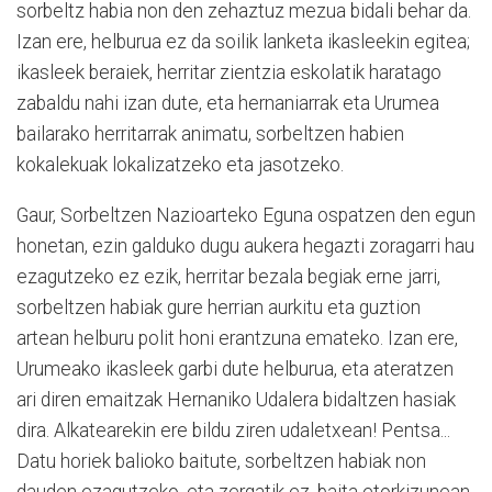
sorbeltz habia non den zehaztuz mezua bidali behar da.
Izan ere, helburua ez da soilik lanketa ikasleekin egitea;
ikasleek beraiek, herritar zientzia eskolatik haratago
zabaldu nahi izan dute, eta hernaniarrak eta Urumea
bailarako herritarrak animatu, sorbeltzen habien
kokalekuak lokalizatzeko eta jasotzeko.
Gaur, Sorbeltzen Nazioarteko Eguna ospatzen den egun
honetan, ezin galduko dugu aukera hegazti zoragarri hau
ezagutzeko ez ezik, herritar bezala begiak erne jarri,
sorbeltzen habiak gure herrian aurkitu eta guztion
artean helburu polit honi erantzuna emateko. Izan ere,
Urumeako ikasleek garbi dute helburua, eta ateratzen
ari diren emaitzak Hernaniko Udalera bidaltzen hasiak
dira. Alkatearekin ere bildu ziren udaletxean! Pentsa...
Datu horiek balioko baitute, sorbeltzen habiak non
dauden ezagutzeko, eta zergatik ez, baita etorkizunean