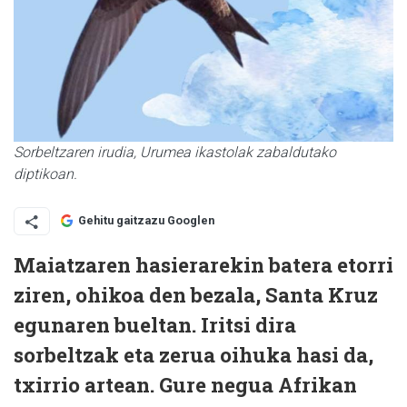
Sorbeltzaren irudia, Urumea ikastolak zabaldutako
diptikoan.
Gehitu gaitzazu Googlen
Maiatzaren hasierarekin batera etorri
ziren, ohikoa den bezala, Santa Kruz
egunaren bueltan. Iritsi dira
sorbeltzak eta zerua oihuka hasi da,
txirrio artean. Gure negua Afrikan