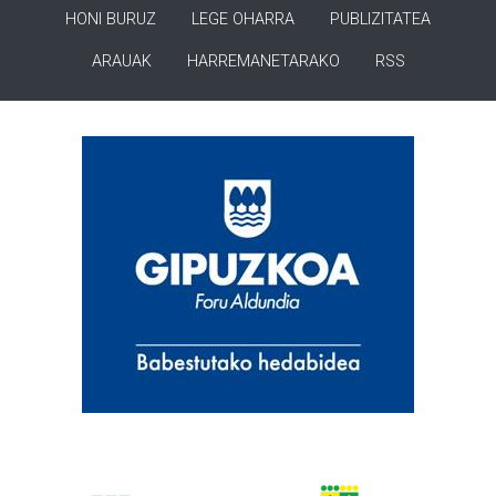
HONI BURUZ
LEGE OHARRA
PUBLIZITATEA
ARAUAK
HARREMANETARAKO
RSS