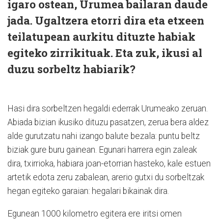
igaro ostean, Urumea bailaran daude
jada. Ugaltzera etorri dira eta etxeen
teilatupean aurkitu dituzte habiak
egiteko zirrikituak. Eta zuk, ikusi al
duzu sorbeltz habiarik?
Hasi dira sorbeltzen hegaldi ederrak Urumeako zeruan.
Abiada bizian ikusiko dituzu pasatzen, zerua bera aldez
alde gurutzatu nahi izango balute bezala: puntu beltz
biziak gure buru gainean. Egunari harrera egin zaleak
dira, txirrioka, habiara joan-etorrian hasteko, kale estuen
artetik edota zeru zabalean, arerio gutxi du sorbeltzak
hegan egiteko garaian: hegalari bikainak dira.
Egunean 1000 kilometro egitera ere iritsi omen