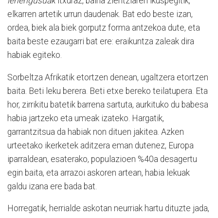
lehengusuak
itxuraz, baina zientziaren ikuspegitik,
elkarren artetik urrun daudenak. Bat edo beste izan,
ordea, biek ala biek gorputz forma antzekoa dute, eta
baita beste ezaugarri bat ere: eraikuntza zaleak dira
habiak egiteko.
Sorbeltza Afrikatik etortzen denean, ugaltzera etortzen
baita. Beti leku berera. Beti etxe bereko teilatupera. Eta
hor, zirrikitu batetik barrena sartuta, aurkituko du babesa
habia jartzeko eta umeak izateko. Hargatik,
garrantzitsua da habiak non dituen jakitea. Azken
urteetako ikerketek aditzera eman dutenez, Europa
iparraldean, esaterako, populazioen %40a desagertu
egin baita, eta arrazoi askoren artean, habia lekuak
galdu izana ere bada bat.
Horregatik, herrialde askotan neurriak hartu dituzte jada,