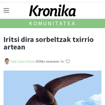
KOMUNITATEA
Iritsi dira sorbeltzak txirrio
artean
Iñaki Sanz Azkue
2026ko ekainaren 7a