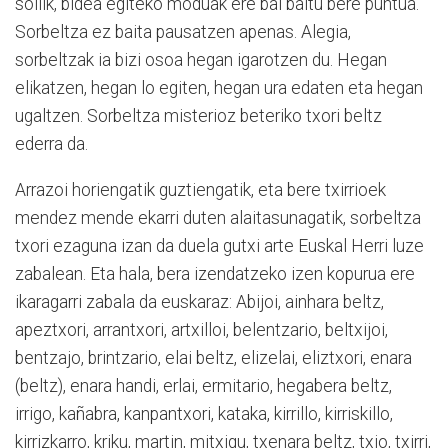
soilik, bidea egiteko moduak ere bai baitu bere puntua.
Sorbeltza ez baita pausatzen apenas. Alegia,
sorbeltzak ia bizi osoa hegan igarotzen du. Hegan
elikatzen, hegan lo egiten, hegan ura edaten eta hegan
ugaltzen. Sorbeltza misterioz beteriko txori beltz
ederra da.
Arrazoi horiengatik guztiengatik, eta bere txirrioek
mendez mende ekarri duten alaitasunagatik, sorbeltza
txori ezaguna izan da duela gutxi arte Euskal Herri luze
zabalean. Eta hala, bera izendatzeko izen kopurua ere
ikaragarri zabala da euskaraz: Abijoi, ainhara beltz,
apeztxori, arrantxori, artxilloi, belentzario, beltxijoi,
bentzajo, brintzario, elai beltz, elizelai, eliztxori, enara
(beltz), enara handi, erlai, ermitario, hegabera beltz,
irrigo, kañabra, kanpantxori, kataka, kirrillo, kirriskillo,
kirrizkarro, kriku, martin, mitxigu, txenara beltz, txio, txirri,