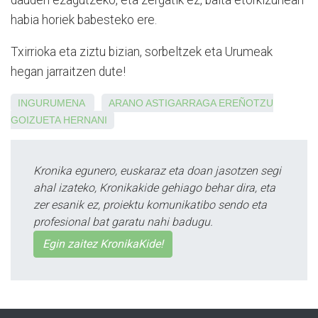
habia horiek babesteko ere.
Txirrioka eta ziztu bizian, s
orbeltzek eta Urumeak
hegan jarraitzen dute!
INGURUMENA
ARANO
ASTIGARRAGA
EREÑOTZU
GOIZUETA
HERNANI
Kronika egunero, euskaraz eta doan jasotzen segi
ahal izateko, Kronikakide gehiago behar dira, eta
zer esanik ez, proiektu komunikatibo sendo eta
profesional bat garatu nahi badugu.
Egin zaitez KronikaKide!