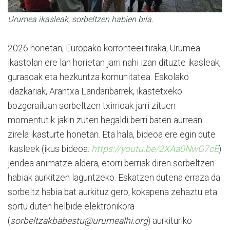
Urumea ikasleak, sorbeltzen habien bila.
2026 honetan, Europako korronteei tiraka, Urumea
ikastolan ere lan horietan jarri nahi izan dituzte ikasleak,
gurasoak eta hezkuntza komunitatea. Eskolako
idazkariak, Arantxa Landaribarrek, ikastetxeko
bozgorailuan sorbeltzen txirrioak jarri zituen
momentutik jakin zuten hegaldi berri baten aurrean
zirela ikasturte honetan. Eta hala, bideoa ere egin dute
ikasleek (ikus bideoa:
https://youtu.be/2XAa0NwG7cE
)
jendea animatze aldera, etorri berriak diren sorbeltzen
habiak aurkitzen laguntzeko. Eskatzen dutena erraza da:
sorbeltz habia bat aurkituz gero, kokapena zehaztu eta
sortu duten helbide elektronikora
(
sorbeltzakbabestu@urumealhi.org
) aurkituriko