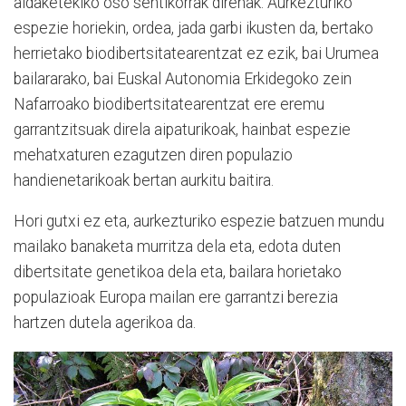
aldaketekiko oso sentikorrak direnak. Aurkezturiko
espezie horiekin, ordea, jada garbi ikusten da, bertako
herrietako biodibertsitatearentzat ez ezik, bai Urumea
bailararako, bai Euskal Autonomia Erkidegoko zein
Nafarroako biodibertsitatearentzat ere eremu
garrantzitsuak direla aipaturikoak, hainbat espezie
mehatxaturen ezagutzen diren populazio
handienetarikoak bertan aurkitu baitira.
Hori gutxi ez eta, aurkezturiko espezie batzuen mundu
mailako banaketa murritza dela eta, edota duten
dibertsitate genetikoa dela eta, bailara horietako
populazioak Europa mailan ere garrantzi berezia
hartzen dutela agerikoa da.