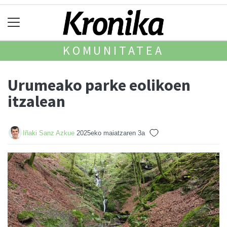
KOMUNITATEA
Urumeako parke eolikoen
itzalean
Iñaki Sanz Azkue
2025eko maiatzaren 3a