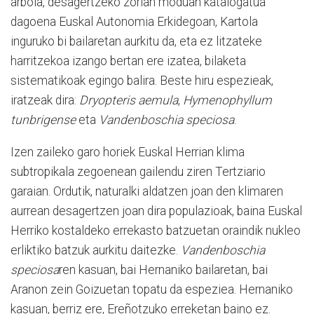
arbola, desagertzeko zorian moduan katalogatua
dagoena Euskal Autonomia Erkidegoan, Kartola
inguruko bi bailaretan aurkitu da, eta ez litzateke
harritzekoa izango bertan ere izatea, bilaketa
sistematikoak egingo balira. Beste hiru espezieak,
iratzeak dira:
Dryopteris aemula
,
Hymenophyllum
tunbrigense
eta
Vandenboschia speciosa
.
Izen zaileko garo horiek Euskal Herrian klima
subtropikala zegoenean gailendu ziren Tertziario
garaian. Ordutik, naturalki aldatzen joan den klimaren
aurrean desagertzen joan dira populazioak, baina Euskal
Herriko kostaldeko errekasto batzuetan oraindik nukleo
erliktiko batzuk aurkitu daitezke.
Vandenboschia
speciosa
ren kasuan, bai Hernaniko bailaretan, bai
Aranon zein Goizuetan topatu da espeziea. Hernaniko
kasuan, berriz ere, Ereñotzuko erreketan baino ez.