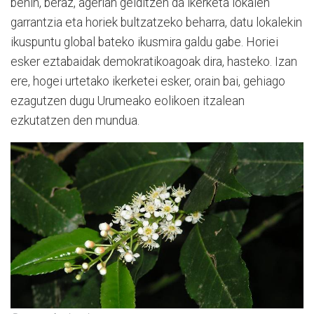
behin, beraz, agerian gelditzen da ikerketa lokalen
garrantzia eta horiek bultzatzeko beharra, datu lokalekin
ikuspuntu global bateko ikusmira galdu gabe. Horiei
esker eztabaidak demokratikoagoak dira, hasteko. Izan
ere, hogei urtetako ikerketei esker, orain bai, gehiago
ezagutzen dugu Urumeako eolikoen itzalean
ezkutatzen den mundua.