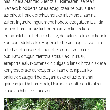
hasi ginela Aranzadi Zientzia Elkartearen izenean.
Bertako biodibertsitatea ezagutzea helburu zuten
azterketa horiek etorkizunerako inbertsioa izan nahi
zuten. Inguruko ingurumena hobeto ezagutzea izan da
beti helburua, inoiz lur horiei buruzko kudeaketa
erabakirik hartu beharko balitz, datuak izateko eta horiek
kontuan edukitzeko. Hogei urte beranduago, asko dira
urte hauetan ikerketa horietako emaitzei buruz
publikatu ditugun zientzia artikuluak, liburuak,
erreportajeak, txostenak, dibulgazio lanak, hitzaldiak eta
kongresuetako aurkezpenak. Izan ere, aipaturiko
bailarek ezaugarri bereizgarri asko dituzte, mahai
gainean jarri beharrekoak, Urumeako eolikoen itzalean
ikusezin bihur ez daitezen.