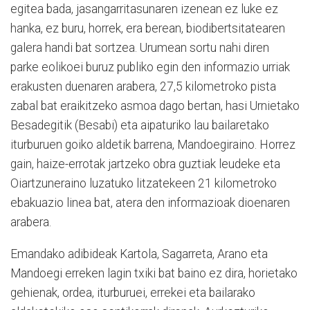
egitea bada, jasangarritasunaren izenean ez luke ez
hanka, ez buru, horrek, era berean, biodibertsitatearen
galera handi bat sortzea. Urumean sortu nahi diren
parke eolikoei buruz publiko egin den informazio urriak
erakusten duenaren arabera, 27,5 kilometroko pista
zabal bat eraikitzeko asmoa dago bertan, hasi Urnietako
Besadegitik (Besabi) eta aipaturiko lau bailaretako
iturburuen goiko aldetik barrena, Mandoegiraino. Horrez
gain, haize-errotak jartzeko obra guztiak leudeke eta
Oiartzuneraino luzatuko litzatekeen 21 kilometroko
ebakuazio linea bat, atera den informazioak dioenaren
arabera.
Emandako adibideak Kartola, Sagarreta, Arano eta
Mandoegi erreken lagin txiki bat baino ez dira, horietako
gehienak, ordea, iturburuei, errekei eta bailarako