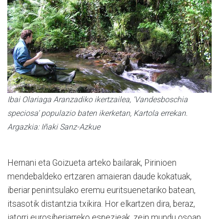
Ibai Olariaga Aranzadiko ikertzailea, 'Vandesboschia
speciosa' populazio baten ikerketan, Kartola errekan.
Argazkia: Iñaki Sanz-Azkue
Hernani eta Goizueta arteko bailarak, Pirinioen
mendebaldeko ertzaren amaieran daude kokatuak,
iberiar penintsulako eremu euritsuenetariko batean,
itsasotik distantzia txikira. Hor elkartzen dira, beraz,
jatorri eurosiberiarreko espezieak, zein mundu osoan