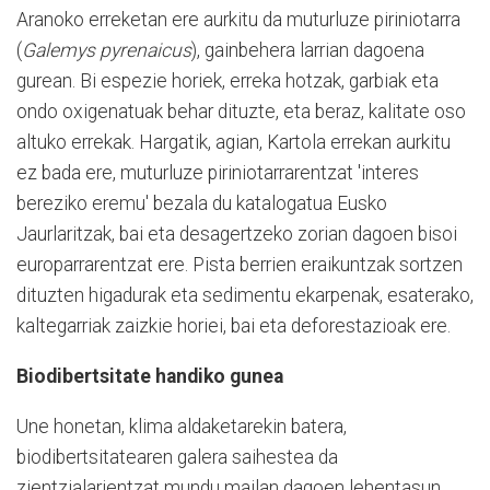
Aranoko erreketan ere aurkitu da muturluze piriniotarra
(
Galemys pyrenaicus
), gainbehera larrian dagoena
gurean. Bi espezie horiek, erreka hotzak, garbiak eta
ondo oxigenatuak behar dituzte, eta beraz, kalitate oso
altuko errekak. Hargatik, agian, Kartola errekan aurkitu
ez bada ere, muturluze piriniotarrarentzat 'interes
bereziko eremu' bezala du katalogatua Eusko
Jaurlaritzak, bai eta desagertzeko zorian dagoen bisoi
europarrarentzat ere. Pista berrien eraikuntzak sortzen
dituzten higadurak eta sedimentu ekarpenak, esaterako,
kaltegarriak zaizkie horiei, bai eta deforestazioak ere.
Biodibertsitate handiko gunea
Une honetan, klima aldaketarekin batera,
biodibertsitatearen galera saihestea da
zientzialarientzat mundu mailan dagoen lehentasun