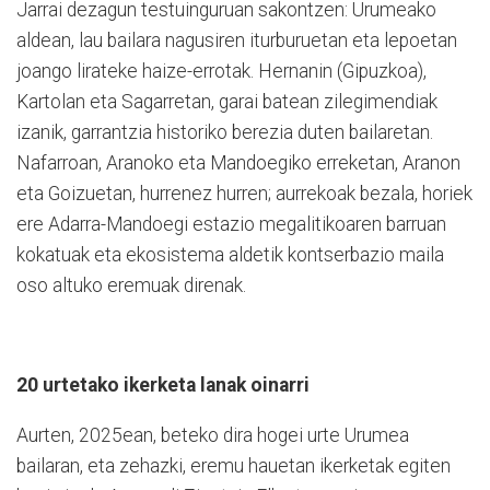
Jarrai dezagun testuinguruan sakontzen: Urumeako
aldean, lau bailara nagusiren iturburuetan eta lepoetan
joango lirateke haize-errotak. Hernanin (Gipuzkoa),
Kartolan eta Sagarretan, garai batean zilegimendiak
izanik, garrantzia historiko berezia duten bailaretan.
Nafarroan, Aranoko eta Mandoegiko erreketan, Aranon
eta Goizuetan, hurrenez hurren; aurrekoak bezala, horiek
ere Adarra-Mandoegi estazio megalitikoaren barruan
kokatuak eta ekosistema aldetik kontserbazio maila
oso altuko eremuak direnak.
20 urtetako ikerketa lanak oinarri
Aurten, 2025ean, beteko dira hogei urte Urumea
bailaran, eta zehazki, eremu hauetan ikerketak egiten