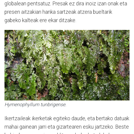
globalean pentsatuz. Presak ez dira inoiz izan onak eta
presen aitzakian hanka sartzeak atzera bueltarik
gabeko kalteak ere ekar ditzake.
Hymenophyllum tunbrigense.
Ikertzaileak ikerketak egiteko daude, eta bertako datuak
mahai gainean jarri eta gizartearen esku jartzeko. Beste