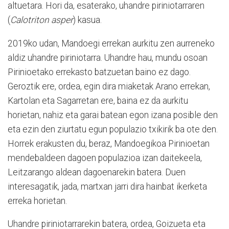
altuetara. Hori da, esaterako, uhandre piriniotarraren
(
Calotriton asper
) kasua.
2019ko udan, Mandoegi errekan aurkitu zen aurreneko
aldiz uhandre piriniotarra. Uhandre hau, mundu osoan
Pirinioetako errekasto batzuetan baino ez dago.
Geroztik ere, ordea, egin dira miaketak Arano errekan,
Kartolan eta Sagarretan ere, baina ez da aurkitu
horietan, nahiz eta garai batean egon izana posible den
eta ezin den ziurtatu egun populazio txikirik ba ote den.
Horrek erakusten du, beraz, Mandoegikoa Pirinioetan
mendebaldeen dagoen populazioa izan daitekeela,
Leitzarango aldean dagoenarekin batera. Duen
interesagatik, jada, martxan jarri dira hainbat ikerketa
erreka horietan.
Uhandre piriniotarrarekin batera, ordea, Goizueta eta