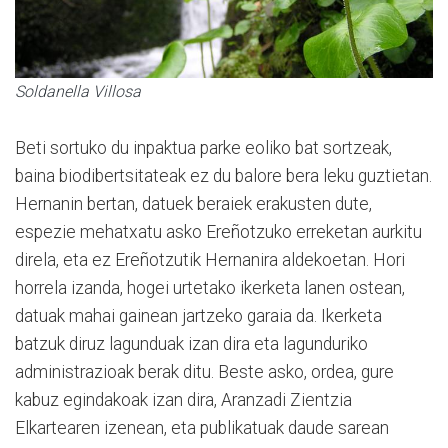
Soldanella Villosa
Beti sortuko du inpaktua parke eoliko bat sortzeak,
baina biodibertsitateak ez du balore bera leku guztietan.
Hernanin bertan, datuek beraiek erakusten dute,
espezie mehatxatu asko Ereñotzuko erreketan aurkitu
direla, eta ez Ereñotzutik Hernanira aldekoetan. Hori
horrela izanda, hogei urtetako ikerketa lanen ostean,
datuak mahai gainean jartzeko garaia da. Ikerketa
batzuk diruz lagunduak izan dira eta lagunduriko
administrazioak berak ditu. Beste asko, ordea, gure
kabuz egindakoak izan dira, Aranzadi Zientzia
Elkartearen izenean, eta publikatuak daude sarean