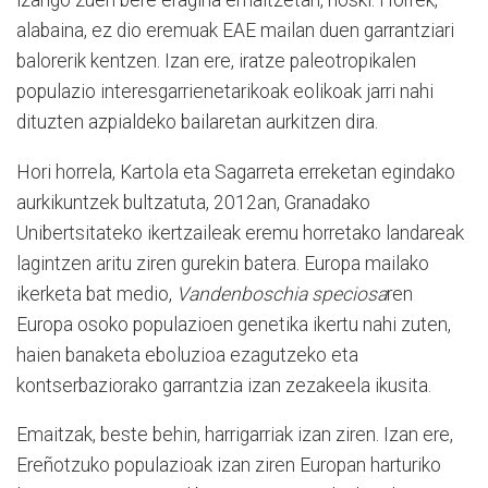
izango zuen bere eragina emaitzetan, noski. Horrek,
alabaina, ez dio eremuak EAE mailan duen garrantziari
balorerik kentzen. Izan ere, iratze paleotropikalen
populazio interesgarrienetarikoak eolikoak jarri nahi
dituzten azpialdeko bailaretan aurkitzen dira.
Hori horrela, Kartola eta Sagarreta erreketan egindako
aurkikuntzek bultzatuta, 2012an, Granadako
Unibertsitateko iker­tzaileak eremu horretako landareak
lagintzen aritu ziren gurekin batera. Europa mailako
ikerketa bat medio,
Vandenboschia speciosa
ren
Europa osoko populazioen genetika ikertu nahi zuten,
haien banaketa eboluzioa ezagutzeko eta
kontserbaziorako garrantzia izan zezakeela ikusita.
Emaitzak, beste behin, harrigarriak izan ziren. Izan ere,
Ereñotzuko populazioak izan ziren Europan harturiko