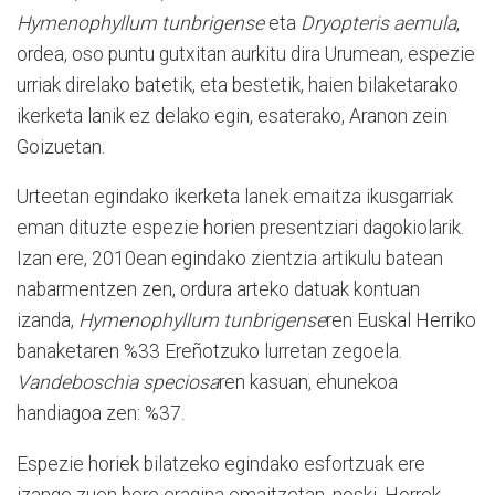
Hymenophyllum tunbrigense
eta
Dryopteris aemula
,
ordea, oso puntu gutxitan aurkitu dira Urumean, espezie
urriak direlako batetik, eta bestetik, haien bilaketarako
ikerketa lanik ez delako egin, esaterako, Aranon zein
Goizuetan.
Urteetan egindako ikerketa lanek emaitza ikusgarriak
eman dituzte espezie horien presentziari dagokiolarik.
Izan ere, 2010ean egindako zientzia artikulu batean
nabarmentzen zen, ordura arteko datuak kontuan
izanda,
Hymenophyllum tunbrigense
ren Euskal Herriko
banaketaren %33 Ereñotzuko lurretan zegoela.
Vandeboschia speciosa
ren kasuan, ehunekoa
handiagoa zen: %37.
Espezie horiek bilatzeko egindako esfortzuak ere