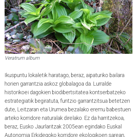
Veratrum album
Ikuspuntu lokaletik haratago, beraz, aipaturiko bailara
horien garrantzia askoz globalagoa da. Lurralde
historikoei dagokien biodibertsitatea kontserbatzeko
estrategiatik begiratuta, funtzio garrantzitsua betetzen
dute, Leitzaran eta Urumea bezalako eremu babestuen
arteko korridore naturalak direlako. Ez da harritzekoa,
beraz, Eusko Jaurlaritzak 2005ean egindako Euskal
Autonomia Erkidegoko korridore ekologikoen sarean,