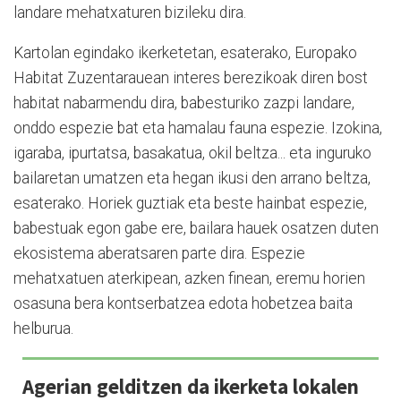
landare mehatxaturen bizileku dira.
Kartolan egindako ikerke­tetan, esaterako, Europako
Habitat Zuzentarauean interes berezikoak diren bost
habitat nabarmendu dira, babesturiko zazpi landare,
onddo espezie bat eta hamalau fauna espezie. Izokina,
igaraba, ipurtatsa, basakatua, okil beltza... eta inguruko
bailaretan umatzen eta hegan ikusi den arrano beltza,
esaterako. Horiek guztiak eta beste hainbat espezie,
babestuak egon gabe ere, bailara hauek osatzen duten
ekosistema aberatsaren parte dira. Espezie
mehatxatuen aterkipean, azken finean, eremu horien
osasuna bera kontserbatzea edota hobetzea baita
helburua.
Agerian gelditzen da ikerketa lokalen