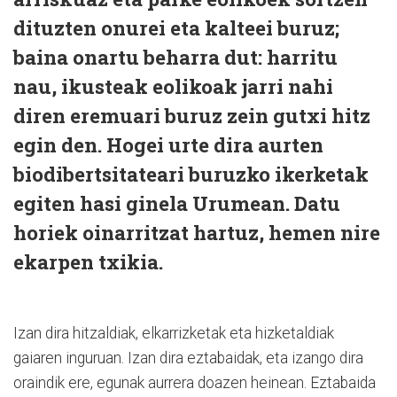
dituzten onurei eta kalteei buruz;
baina onartu beharra dut: harritu
nau, ikusteak eolikoak jarri nahi
diren eremuari buruz zein gutxi hitz
egin den. Hogei urte dira aurten
biodibertsitateari buruzko ikerketak
egiten hasi ginela Urumean. Datu
horiek oinarritzat hartuz, hemen nire
ekarpen txikia.
Izan dira hitzaldiak, elkarrizketak eta hizketaldiak
gaiaren inguruan. Izan dira eztabaidak, eta izango dira
oraindik ere, egunak aurrera doazen hei­nean. Eztabaida