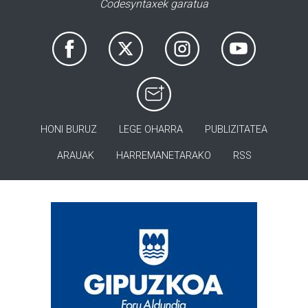
Codesyntaxek garatua
HONI BURUZ
LEGE OHARRA
PUBLIZITATEA
ARAUAK
HARREMANETARAKO
RSS