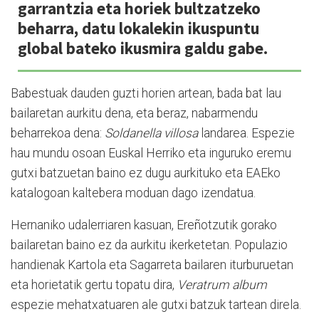
garrantzia eta horiek bultzatzeko
beharra, datu lokalekin ikuspuntu
global bateko ikusmira galdu gabe.
Babestuak dauden guzti horien artean, bada bat lau
bailaretan aurkitu dena, eta beraz, nabarmendu
beharrekoa dena:
Soldanella villosa
landarea. Espezie
hau mundu osoan Euskal Herriko eta inguruko eremu
gutxi batzuetan baino ez dugu aurkituko eta EAEko
katalogoan kaltebera moduan dago izendatua.
Hernaniko udalerriaren kasuan, Ereñotzutik gorako
bailaretan baino ez da aurkitu ikerketetan. Populazio
handienak Kartola eta Sagarreta bailaren iturburuetan
eta horietatik gertu topatu dira,
Veratrum album
espezie mehatxatuaren ale gutxi batzuk tartean direla.