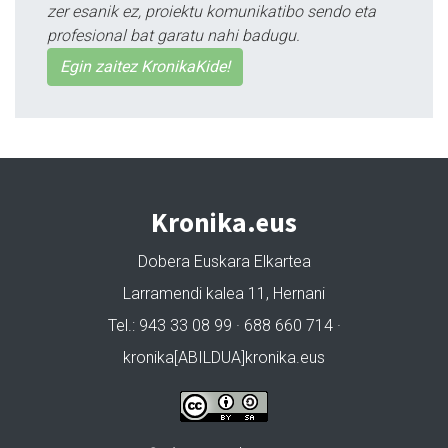
zer esanik ez, proiektu komunikatibo sendo eta
profesional bat garatu nahi badugu.
Egin zaitez KronikaKide!
Kronika.eus
Dobera Euskara Elkartea
Larramendi kalea 11, Hernani
Tel.: 943 33 08 99 · 688 660 714 ·
kronika[ABILDUA]kronika.eus