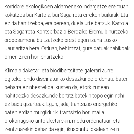
korridore ekologikoen aldameneko indargetze eremuan
kokatzea bai Kartola, bai Sagarreta erreken bailarak. Eta
ez da harritzekoa, era berean, duela urte batzuk, Kartola
eta Sagarreta Kontserbazio Bereziko Eremu bihurtzeko
proposamena bultzatzeko prest egon izana Eusko
Jaurlaritza bera. Orduan, behintzat, gure datuak nahikoak
omen ziren hori onartzeko.
Klima aldaketari eta biodibertsitate galerari aurre
egiteko, ondo diseinaturiko desazkunde ordenatu baten
beharra ezinbestekoa ikusten da, etorkizunean
nahitaezko desazkunde bortitz batekin topo egin nahi
ez badu gizarteak. Egun, jada, trantsizio energetiko
baten erdian murgildurik, trantsizio hori maila
orokorragoko antolaketarekin, modu ordenatuan eta
zentzuarekin behar da egin, ikuspuntu lokalean zein