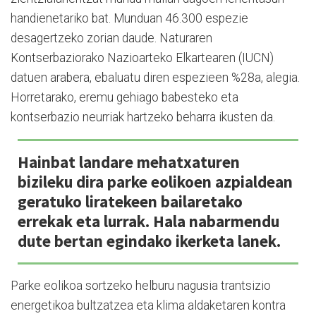
handienetariko bat. Munduan 46.300 espezie
desagertzeko zorian daude. Naturaren
Kontserbaziorako Nazioarteko Elkartearen (IUCN)
datuen arabera, ebaluatu diren espezieen %28a, alegia.
Horretarako, eremu gehiago babesteko eta
kontserbazio neurriak hartzeko beharra ikusten da.
Hainbat landare mehatxaturen
bizileku dira parke eolikoen azpialdean
geratuko liratekeen bailaretako
errekak eta lurrak. Hala nabarmendu
dute bertan egindako ikerketa lanek.
Parke eolikoa sortzeko helburu nagusia trantsizio
energetikoa bultzatzea eta klima aldaketaren kontra