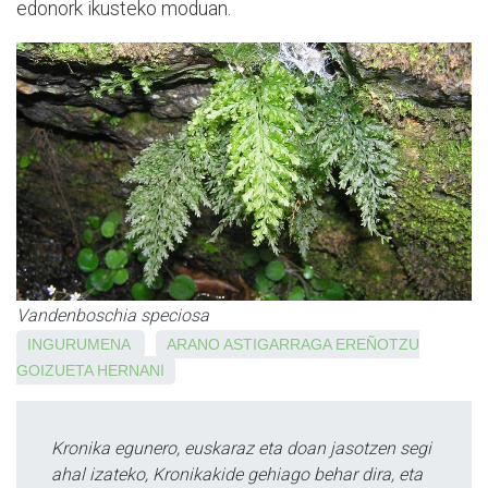
edonork ikusteko moduan.
Vandenboschia speciosa
INGURUMENA
ARANO
ASTIGARRAGA
EREÑOTZU
GOIZUETA
HERNANI
Kronika egunero, euskaraz eta doan jasotzen segi
ahal izateko, Kronikakide gehiago behar dira, eta