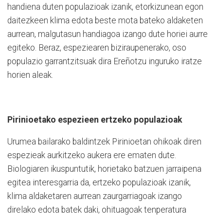
handiena duten populazioak izanik, etorkizunean egon
daitezkeen klima edota beste mota bateko aldaketen
aurrean, malgutasun handiagoa izango dute horiei aurre
egiteko. Beraz, espeziearen biziraupenerako, oso
populazio garrantzitsuak dira Ereñotzu inguruko iratze
horien aleak.
Pirinioetako espezieen ertzeko populazioak
Urumea bailarako baldintzek Pirinioetan ohikoak diren
espezieak aurkitzeko aukera ere ematen dute.
Biologiaren ikuspuntutik, horietako batzuen jarraipena
egitea interesgarria da, ertzeko populazioak izanik,
klima aldaketaren aurrean zaurgarriagoak izango
direlako edota batek daki, ohituagoak tenperatura