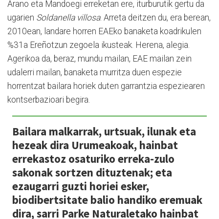
Arano eta Mandoegi erreketan ere, iturburutik gertu da
ugarien
Soldanella villosa
. Arreta deitzen du, era berean,
2010ean, landare horren EAEko banaketa koadrikulen
%31a Ereñotzun zegoela ikusteak. Herena, alegia.
Agerikoa da, beraz, mundu mailan, EAE mailan zein
udalerri mailan, banaketa murritza duen espezie
horrentzat bailara horiek duten garrantzia espeziearen
kontserbazioari begira.
Bailara malkarrak, urtsuak, ilunak eta
hezeak dira Urumeakoak, hainbat
errekastoz osaturiko erreka-zulo
sakonak sortzen dituztenak; eta
ezaugarri guzti horiei esker,
biodibertsitate balio handiko eremuak
dira, sarri Parke Naturaletako hainbat