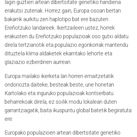
lagin guztien artean dibertsitate genetiko handiena
erakutsi zutenak. Horrez gain, Europa osoan bertan
bakarrik aurkitu zen haplotipo bat ere bazuten
Ereñotzuko landareek. Ikertzaileen ustez, horrek
erakusten du Ereñotzuko populazioak oso gutxi aldatu
direla tertziariotik eta populazio egonkorrak mantendu
dituztela klima aldaketek ekarritako lehorte eta
glaziazio ezberdinen aurrean.
Europa mailako ikerketa lan horren emaitzetatik
ondoriozta daiteke, besteak beste, une honetan
Kartolako eta inguruko populazioak kontserbatu
beharrekoak direla, ez soilik modu lokalean duten
garrantziagatik, baita ikuspuntu global batetik begiratuta
ere.
Europako populazioen artean dibertsitate genetiko