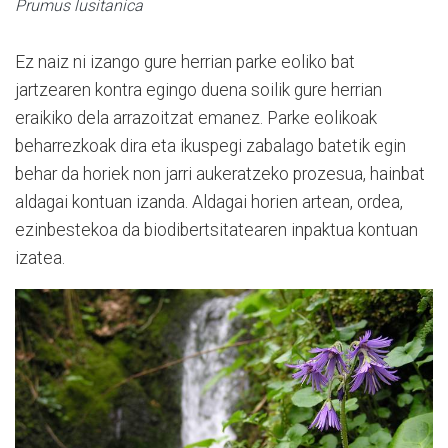
Prumus lusitanica
Ez naiz ni izango gure herrian parke eoliko bat
jartzearen kontra egingo duena soilik gure herrian
eraikiko dela arrazoitzat emanez. Parke eolikoak
beharrezkoak dira eta ikuspegi zabalago batetik egin
behar da horiek non jarri aukeratzeko prozesua, hainbat
aldagai kontuan izanda. Aldagai horien artean, ordea,
ezinbestekoa da biodibertsitatearen inpaktua kontuan
izatea.