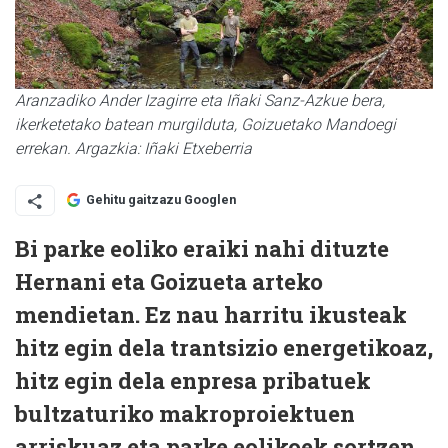
Aranzadiko Ander Izagirre eta Iñaki Sanz-Azkue bera,
ikerketetako batean murgilduta, Goizuetako Mandoegi
errekan. Argazkia: Iñaki Etxeberria
Gehitu gaitzazu Googlen
Bi parke eoliko eraiki nahi dituzte
Hernani eta Goizueta arteko
mendietan. Ez nau harritu ikusteak
hitz egin dela trantsizio energetikoaz,
hitz egin dela enpresa pribatuek
bultzaturiko makroproiektuen
arriskuaz eta parke eolikoek sortzen