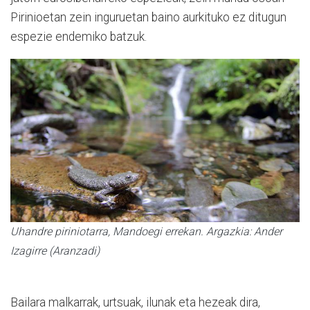
Pirinioetan zein inguruetan baino aurkituko ez ditugun
espezie endemiko batzuk.
Uhandre piriniotarra, Mandoegi errekan. Argazkia: Ander
Izagirre (Aranzadi)
Bailara malkarrak, urtsuak, ilunak eta hezeak dira,