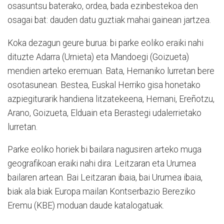
osasuntsu baterako, ordea, bada ezinbestekoa den
osagai bat: dauden datu guztiak mahai gainean jartzea.
Koka dezagun geure burua: bi parke eoliko eraiki nahi
dituzte Adarra (Urnieta) eta Mandoegi (Goizueta)
mendien arteko eremuan. Bata, Hernaniko lurretan bere
osotasunean. Bestea, Euskal Herriko gisa honetako
azpiegiturarik handiena litzatekeena, Hernani, Ereñotzu,
Arano, Goizueta, Elduain eta Berastegi udalerrietako
lurretan.
Parke eoliko horiek bi bailara nagusiren arteko muga
geografikoan eraiki nahi dira: Leitzaran eta Urumea
bailaren artean. Bai Leitzaran ibaia, bai Urumea ibaia,
biak ala biak Europa mailan Kontserbazio Bereziko
Eremu (KBE) moduan daude katalogatuak.