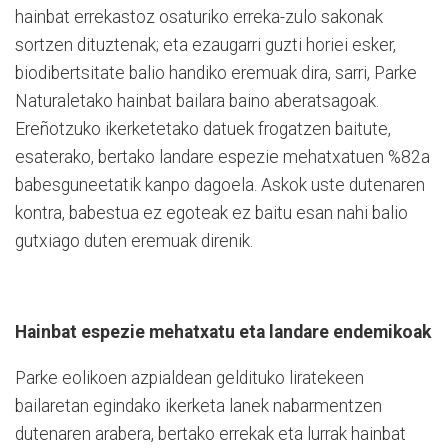
hainbat errekastoz osaturiko erreka-zulo sakonak
sortzen dituztenak; eta ezaugarri guzti horiei esker,
biodibertsitate balio handiko eremuak dira, sarri, Parke
Naturaletako hainbat bailara baino aberatsagoak.
Ereñotzuko ikerketetako datuek frogatzen baitute,
esaterako, bertako landare espezie mehatxatuen %82a
babesguneetatik kanpo dagoela. Askok uste dutenaren
kontra, babestua ez egoteak ez baitu esan nahi balio
gutxiago duten eremuak direnik.
Hainbat espezie mehatxatu eta landare endemikoak
Parke eolikoen azpialdean geldituko liratekeen
bailaretan egindako ikerketa lanek nabarmentzen
dutenaren arabera, bertako errekak eta lurrak hainbat