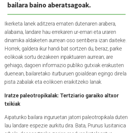
bailara baino aberatsagoak.
Ikerketa lanek aditzera ematen dutenaren arabera,
alabaina, landare hau errekaren ur-emari eta uraren
dinamika aldaketen aurrean oso sentibera izan daiteke.
Horrek, galdera ikur handi bat sortzen du, beraz, parke
eolikoak sortu dezakeen inpaktuaren aurrean; are
gehiago, dagoen informazio publiko gutxiak erakusten
duenean, bailaretako iturburuen goialdean egingo direla
pista zabalak eta eolikoen eraikitzeko lanak.
Iratze paleotropikalak: Tertziario garaiko altxor
txikiak
Aipaturiko bailara inguruetan jatorri paleotropikala duten
lau landare espezie aurkitu dira. Bata, Prunus lusitanica