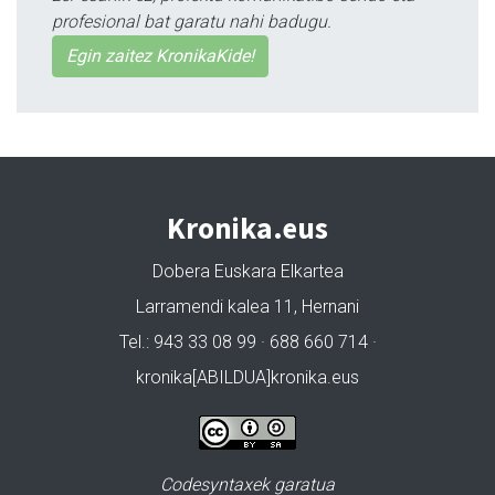
profesional bat garatu nahi badugu.
Egin zaitez KronikaKide!
Kronika.eus
Dobera Euskara Elkartea
Larramendi kalea 11, Hernani
Tel.: 943 33 08 99 · 688 660 714 ·
kronika[ABILDUA]kronika.eus
Codesyntaxek garatua