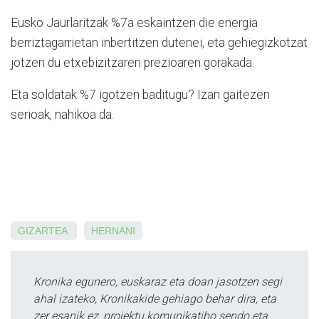
Eusko Jaurlaritzak %7a eskaintzen die energia
berriztagarrietan inbertitzen dutenei, eta gehiegizkotzat
jotzen du etxebizitzaren prezioaren gorakada.
Eta soldatak %7 igotzen baditugu? Izan gaitezen
serioak, nahikoa da.
GIZARTEA
HERNANI
Kronika egunero, euskaraz eta doan jasotzen segi
ahal izateko, Kronikakide gehiago behar dira, eta
zer esanik ez, proiektu komunikatibo sendo eta