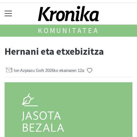
KOMUNITATEA
Hernani eta etxebizitza
Ion Azpiazu Goñi
2026ko ekainaren 12a