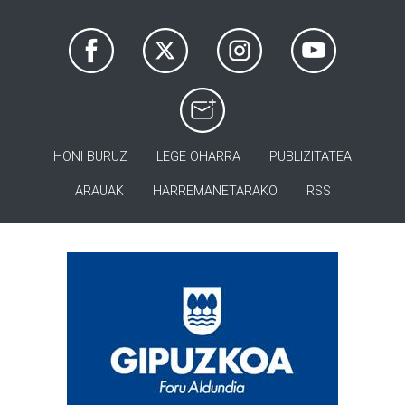
HONI BURUZ
LEGE OHARRA
PUBLIZITATEA
ARAUAK
HARREMANETARAKO
RSS