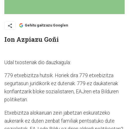
Gehitu gaitzazu Googlen
Ion Azpiazu Goñi
Udal txostenak dio dauzkagula:
779 etxebizitza hutsik. Horiek dira 779 etxebizitza
segurtasun juridikorik ez dutenak. 779 ez daukatenak
konfiantzarik bloke sozialistaren, EAJren eta Bilduren
politiketan.
Etxebizitza alokairuan zein jabetzan eskuratzeko
aukerarik ez duten zenbat familiak pentsatuko dute
sozialistak, EAJ edo Bildu ez diren alderdi politikoetan?