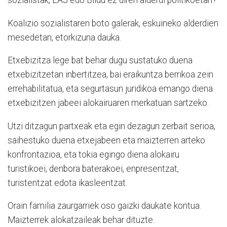
Koalizio sozialistaren boto ga­lerak, eskuineko alderdien
me
sedetan, etorkizuna dauka.
Etxebizitza lege bat behar du­gu sustatuko duena
etxebizitzetan inbertitzea, bai eraikuntza berrikoa zein
errehabilitatua, eta segurtasun juridikoa emango di­ena
etxebizitzen jabeei alokai­ru­aren merkatuan sartzeko.
Utzi ditzagun partxeak eta egin dezagun zerbait serioa,
saihestuko duena etxejabeen eta maizterren arteko
konfrontazioa, eta tokia egingo diena alokairu
turistikoei, denbora baterakoei, enpresentzat,
turistentzat edota ikasleentzat.
Orain familia zaurgarriek oso gaizki daukate kontua.
Maizterrek alokatzaileak behar dituzte.