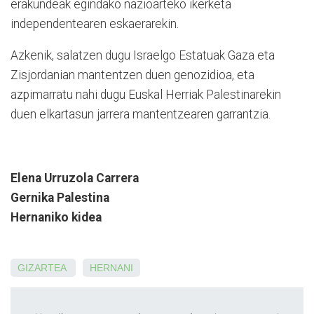
erakundeak egindako nazioarteko ikerketa
independentearen eskaerarekin.
Azkenik, salatzen dugu Israelgo Estatuak Gaza eta
Zisjordanian mantentzen duen genozidioa, eta
azpimarratu nahi dugu Euskal Herriak Palestinarekin
duen elkartasun jarrera mantentzearen garrantzia.
Elena Urruzola Carrera
Gernika Palestina
Hernaniko kidea
GIZARTEA
HERNANI