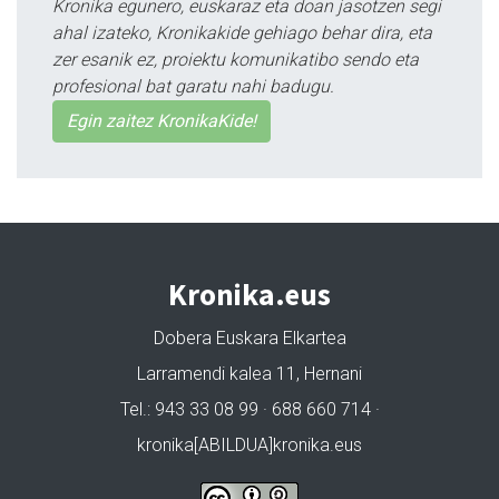
Kronika egunero, euskaraz eta doan jasotzen segi
ahal izateko, Kronikakide gehiago behar dira, eta
zer esanik ez, proiektu komunikatibo sendo eta
profesional bat garatu nahi badugu.
Egin zaitez KronikaKide!
Kronika.eus
Dobera Euskara Elkartea
Larramendi kalea 11, Hernani
Tel.: 943 33 08 99 · 688 660 714 ·
kronika[ABILDUA]kronika.eus