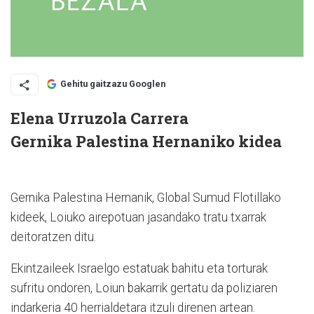
Gehitu gaitzazu Googlen
Elena Urruzola Carrera
Gernika Palestina Hernaniko kidea
Gernika Palestina Hernanik, Global Sumud Flotillako
kideek, Loiuko airepotuan jasandako tratu txarrak
deitoratzen ditu.
Ekintzaileek Israelgo estatuak bahitu eta torturak
sufritu ondoren, Loiun bakarrik gertatu da poliziaren
indarkeria 40 herrialdetara itzuli direnen artean.