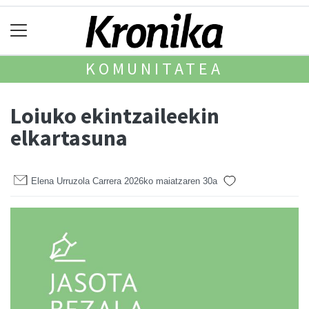
KOMUNITATEA
Loiuko ekintzaileekin
elkartasuna
Elena Urruzola Carrera
2026ko maiatzaren 30a