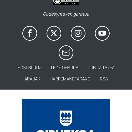
Codesyntaxek garatua
HONI BURUZ
LEGE OHARRA
PUBLIZITATEA
ARAUAK
HARREMANETARAKO
RSS