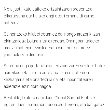
Nola justifikatu daiteke ertzaintzaren presentzia
elkartasuna eta halako ongi etorri emanaldi xume
batean?
Gainontzeko hilabeteetan ez da inongo arazorik izan
ekintzaileak Loiura iritsi direnean. Oraingoan taldeko
argazki bat egin ezinik geratu dira...horren ordez
jipoituak izan direlako.
Susmoa dugu gertatutakoa ertzaintzaren sektore batek
aurreikusi eta jarrera antolatua izan ez ote den:
kezkagarria eta onartezina da, eta inpunitatearen
adierazle ezin gordinagoa.
Bestalde, txalotu nahi dugu Global Sumud Flotillak
egiten duen lan humanitarioa aldi berean, eta bat gatoz