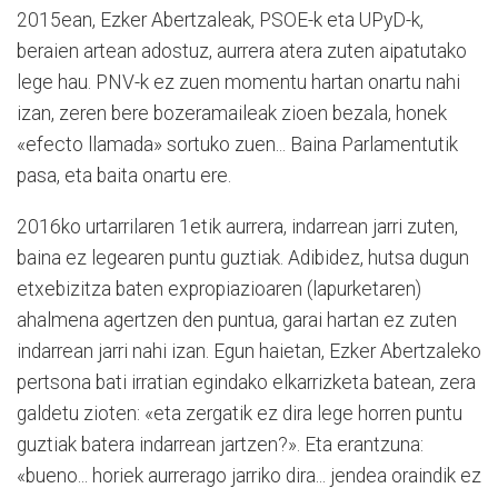
2015ean, Ezker Abertzaleak, PSOE-k eta UPyD-k,
beraien artean adostuz, aurrera atera zuten aipatutako
lege hau. PNV-k ez zuen momentu hartan onartu nahi
izan, zeren bere bozeramaileak zioen be­zala, honek
«efecto llamada» sortuko zuen... Baina Parla­mentutik
pasa, eta baita onartu ere.
2016ko urtarrilaren 1etik aurrera, indarrean jarri zuten,
baina ez legearen puntu guztiak. Adibidez, hutsa dugun
etxebizitza baten expropiazioaren (lapurketaren)
ahalmena agertzen den puntua, garai hartan ez zuten
indarrean jarri nahi izan. Egun haietan, Ezker Abertzaleko
pertsona bati irratian egindako elkarrizketa batean, zera
galdetu zioten: «eta zergatik ez dira lege horren puntu
guztiak batera indarrean jartzen?». Eta erantzuna:
«bueno... ho­riek aurrerago jarriko dira... jendea oraindik ez