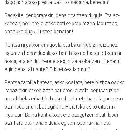
dago hortarako prestatua». Lotsagarria, benetan!
Badakite, denborarekin, de­­na onartzen dugula. Eta az­
kenean, hori ere, gutako bati ex­propiatzea, lapurtzea,
onartuko dugu. Tristea benetan!
Pentsa ni gaixorik nagoela eta bakarrik bizi naizenez,
laguntza behar dudalako, fa­miliako norbaiten etxera ni­
ho­­ala, eta ez dut nere etxebizitza alokatzen... Behartu
egin behar al naute? Edo etxea lapurtu?
Pentsa familia batean, as­ko kostata, bere bizitza osoko
irabaziekin etxebizitza bat erosi dutela, pentsatuz se­
me-alabek zerbait beharko du­tela, eta haiei laguntzeko
bizimodu arrunt bat egiten... Hoietako asko ditut nik
inguruan. Baina kontrakoak ere ezagutzen ditut; lasai
bizi, hara eta hona bidaiak egiten, oporrak han eta