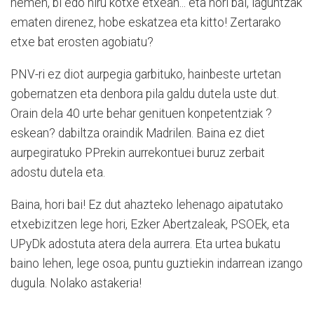
hemen, bi edo hiru kotxe etxean... eta hori bai, laguntzak
ematen direnez, hobe eskatzea eta kitto! Zertarako
etxe bat erosten agobiatu?
PNV-ri ez diot aurpegia garbituko, hainbeste urtetan
gobernatzen eta denbora pila galdu dutela uste dut.
Orain dela 40 urte behar genituen konpetentziak ?
eskean? da­biltza oraindik Madrilen. Baina ez diet
aurpegiratuko PPrekin aurrekontuei buruz zerbait
adostu dutela eta.
Baina, hori bai! Ez dut ahazteko lehenago aipatutako
etxebizitzen lege hori, Ezker Abertzaleak, PSOEk, eta
UPyDk adostuta atera dela aurrera. Eta urtea bukatu
baino lehen, lege osoa, puntu guztiekin indarrean izango
dugula. Nolako astakeria!