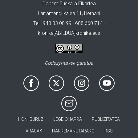
Dobera Euskara Elkartea
Larramendi kalea 11, Hernani
Tel.: 943 33 08 99 · 688 660 714 ·
kronika[ABILDUA]kronika.eus
Codesyntaxek garatua
HONI BURUZ
LEGE OHARRA
PUBLIZITATEA
ARAUAK
HARREMANETARAKO
RSS