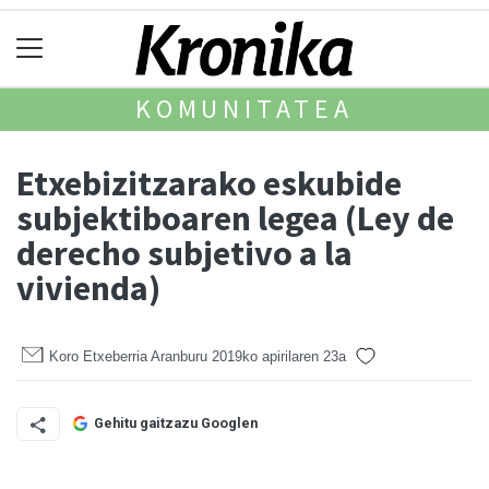
KOMUNITATEA
Etxebizitzarako eskubide
subjektiboaren legea (Ley de
derecho subjetivo a la
vivienda)
Koro Etxeberria Aranburu
2019ko apirilaren 23a
Gehitu gaitzazu Googlen