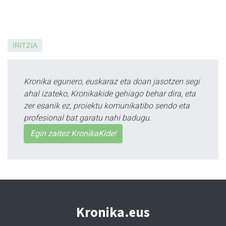
IRITZIA
Kronika egunero, euskaraz eta doan jasotzen segi
ahal izateko, Kronikakide gehiago behar dira, eta
zer esanik ez, proiektu komunikatibo sendo eta
profesional bat garatu nahi badugu.
Egin zaitez KronikaKide!
Kronika.eus