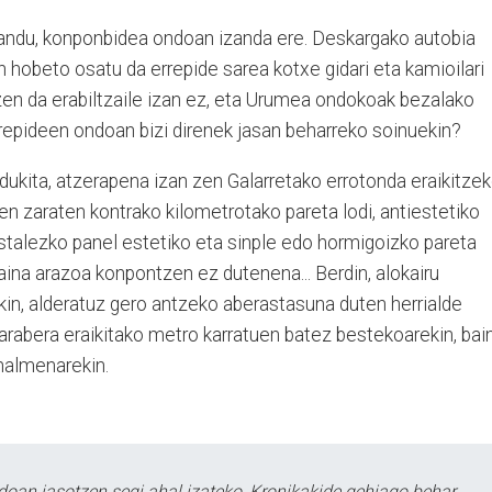
erandu, konponbidea ondoan izanda ere. Deskargako autobia
zin hobeto osatu da errepide sarea kotxe gidari eta kamioilari
atzen da erabiltzaile izan ez, eta Urumea ondokoak bezalako
rrepideen ondoan bizi direnek jasan beharreko soinuekin?
dukita, atzerapena izan zen Galarretako errotonda eraikitzek
iren zaraten kontrako kilometrotako pareta lodi, antiestetiko
istalezko panel estetiko eta sinple edo hormigoizko pareta
aina arazoa konpon­tzen ez dutenena... Ber­din, alokairu
in, alderatuz ge­­ro antzeko aberastasuna du­ten he­­rri­alde
arabera eraikitako me­­tro karratuen batez bestekoarekin, bai
halmenarekin.
doan jasotzen segi ahal izateko, Kronikakide gehiago behar