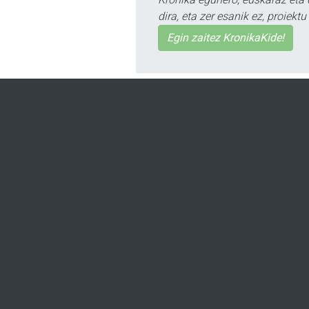
dira, eta zer esanik ez, proiek
Egin zaitez KronikaKide!