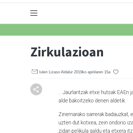
Zirkulazioan
Iulen Lizaso Aldalur
2019ko apirilaren 15a
... Jaurlaritzak etxe hutsak EAEn j
alde bakoitzeko denen aldetik.
Zinemarako sarrerak ba­dauz­­kat, 
uzten dut kotxea, zein ondorio iz
zidan pelikula gal­du eta etxera itz