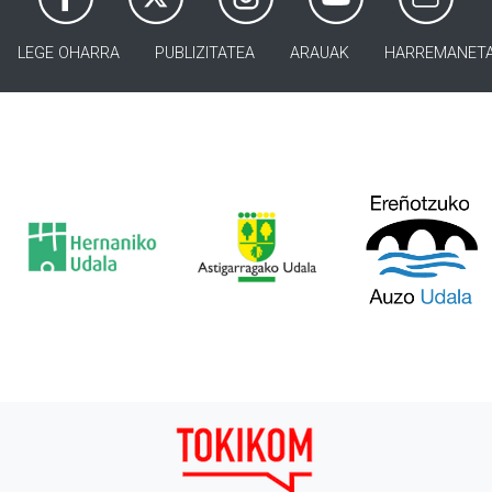
LEGE OHARRA
PUBLIZITATEA
ARAUAK
HARREMANET