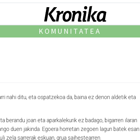
KOMUNITATEA
arri nahi ditu, eta ospa­tzekoa da, baina ez denon aldetik eta
eta berandu joan eta aparkalekurik ez badago, bigarren ilaran
ango duen jakinda. Egoera horretan zegoen la­gun batek esan
uli zela sa­rre­rak eskuan, grua saihestearren.