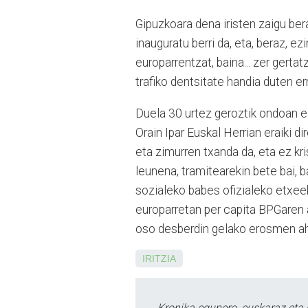
Gipuzkoara dena iristen zai­gu b
inauguratu berri da, eta, be­raz, e
europarrentzat, bai­na... zer gert
trafiko dentsitate handia duten e
Duela 30 urtez geroztik on­doan e
Orain Ipar Euskal He­rrian eraiki d
eta zimurren txanda da, eta ez kr
leunena, tramitearekin bete bai, b
sozialeko babes ofi­zialeko etxe­ek
europarretan per ca­pita BPGaren 
oso desberdin ge­lako erosmen a
IRITZIA
Kronika egunero, euskaraz eta 