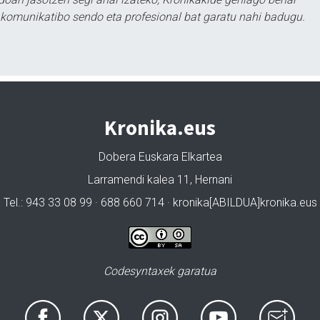
tu komunikatibo sendo eta profesional bat garatu nahi badugu.
Kronika.eus
Dobera Euskara Elkartea
Larramendi kalea 11, Hernani
Tel.: 943 33 08 99 · 688 660 714 · kronika[ABILDUA]kronika.eus
Codesyntaxek garatua