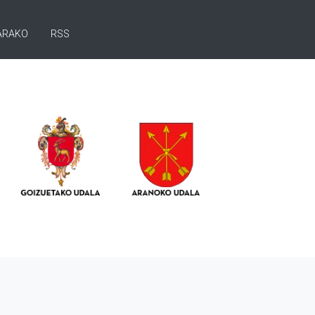
ARAKO
RSS