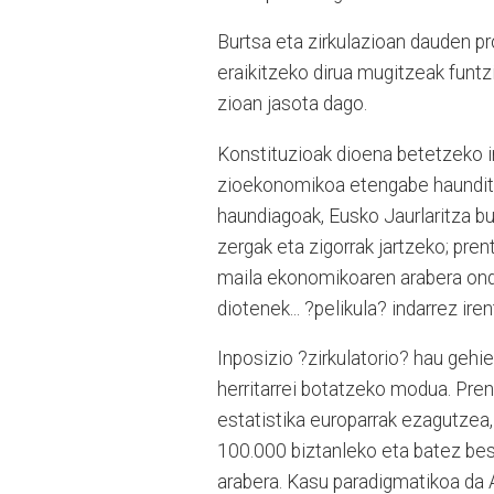
Burtsa eta zirkulazioan dauden pr
eraikitzeko dirua mugitzeak funtzi
zioan jasota dago.
Konstituzioak dioena bete­tzeko in
zioekonomikoa etengabe haun­di­tz
haundiagoak, Eusko Jaurlaritza bul
zergak eta zigorrak jartzeko; pre
maila ekonomikoaren arabera ondor
diotenek... ?pelikula? indarrez ire
Inposizio ?zirkulatorio? hau gehie
herritarrei botatzeko modua. Pren
estatistika europarrak ezagutzea,
100.000 biztanleko eta batez bes
arabera. Kasu pa­radigmatikoa da 