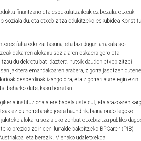
oduktu finantzario eta espekulatzaileak ez bezala, etxeak
o soziala du, eta etxebizi­tza edukitzeko eskubidea Kons­ti­tu
teres falta edo zailtasuna, eta bizi dugun arrakala so­
eak dakarren alokairu so­zialaren eskaera gero eta
­tzau du dekretu bat idaztera, hutsik dauden etxebizitzei
n­tsan jakitera emandakoaren arabera, zigorra jasotzen duten
ioak desberdinak izango dira, eta zigorrari aurre egin ezin
ntsi beharko dute, kasu horretan.
gikeria instituzionala ere badela uste dut, eta arazoaren kar
tsak ez du horretarako joera haundirik, baina ondo legoke
 jakiteko alokairu sozialeko zenbat etxebizitza publiko dago
teko prezioa zein den, lurralde bakoitzeko BPGaren (PIB)
Austriakoa, eta bereziki, Vienako udaletxekoa.