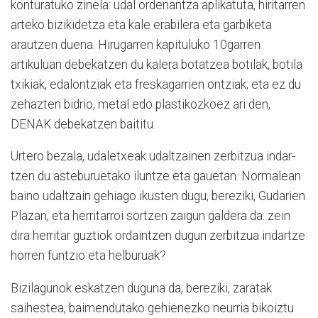
konturatuko zinela: udal ordenantza aplikatuta, hiritarren
arteko bizikide­tza eta kale erabilera eta garbiketa
arautzen duena. Hiru­garren kapituluko 10­garren
artikuluan debekatzen du ka­lera botatzea botilak, botila
txikiak, edalontziak eta freskagarrien ontziak; eta ez du
zehazten bidrio, metal edo plastikozkoez ari den,
DENAK debekatzen baititu.
Urtero bezala, udaletxeak udaltzainen zerbitzua indar­
tzen du asteburuetako iluntze eta gauetan. Normalean
baino udaltzain gehiago ikusten dugu, bereziki, Gudarien
Pla­zan, eta herritarroi sortzen zai­gun galdera da: zein
dira herritar guztiok ordaintzen dugun zerbitzua indartze
ho­rren funtzio eta helburuak?
Bizilagunok eskatzen du­gu­na da, bereziki, zaratak
saihestea, baimendutako gehi­enezko neurria bikoiztu