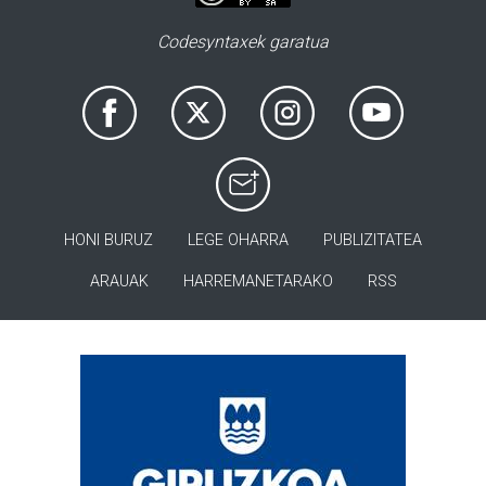
Codesyntaxek garatua
HONI BURUZ
LEGE OHARRA
PUBLIZITATEA
ARAUAK
HARREMANETARAKO
RSS