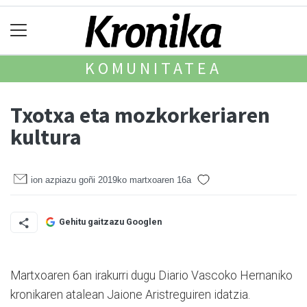
KOMUNITATEA
Txotxa eta mozkorkeriaren
kultura
ion azpiazu goñi
2019ko martxoaren 16a
Gehitu gaitzazu Googlen
Martxoaren 6an irakurri dugu Diario Vascoko Hernaniko
kro­nikaren atalean Jaione Aris­tre­guiren idatzia.