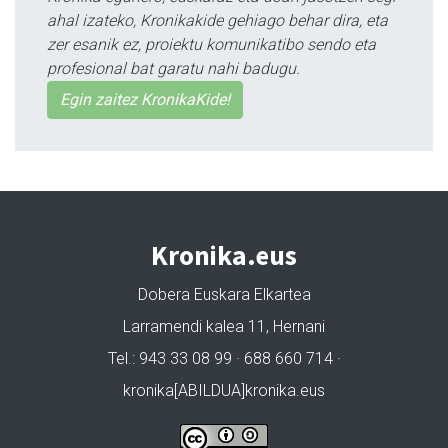
ahal izateko, Kronikakide gehiago behar dira, eta
zer esanik ez, proiektu komunikatibo sendo eta
profesional bat garatu nahi badugu.
Egin zaitez KronikaKide!
Kronika.eus
Dobera Euskara Elkartea
Larramendi kalea 11, Hernani
Tel.: 943 33 08 99 · 688 660 714 ·
kronika[ABILDUA]kronika.eus