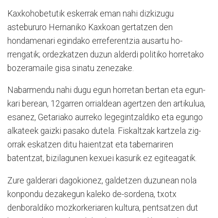
Kaxkohobetutik eskerrak eman nahi dizkizugu
astebururo Hernaniko Kaxkoan ger­ta­­tzen den
hondamenari egindako erreferentzia ausartu ho­
rrengatik; ordezkatzen du­zun alderdi politiko horretako
bo­ze­ramaile gisa sinatu zenezake.
Nabarmendu nahi dugu egun horretan bertan eta egun­­
kari berean, 12garren orri­­aldean agertzen den arti­ku­lua,
esanez, Getariako au­rreko legegintzaldiko eta egun­go
alkateek gaizki pasako dutela. Fis­kal­tzak kartzela zig­
orrak eskatzen ditu haientzat eta tabernariren
batentzat, bizilagunen kexuei kasurik ez egiteagatik.
Zure galderari dagokionez, galdetzen duzunean nola
konpondu dezakegun kaleko de-sordena, txotx
denboraldiko mozkorkeriaren kultura, pen­tsatzen dut