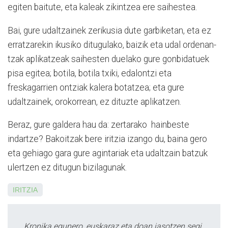
egiten baitute, eta kaleak zikintzea ere saihestea.
Bai, gure udaltzainek zerikusia dute garbiketan, eta ez
erratzarekin ikusiko ditugulako, baizik eta udal ordenan­
tzak aplikatzeak saihesten duelako gure gonbidatuek
pisa egitea; botila, botila txiki, edalontzi eta
freskagarrien ontziak kalera botatzea; eta gure
udaltzainek, orokorrean, ez dituzte aplikatzen.
Beraz, gure galdera hau da: zertarako hainbeste
indartze? Bakoitzak bere iritzia izango du, baina gero
eta gehiago gara gure agintariak eta udaltzain batzuk
ulertzen ez ditugun bizilagunak.
IRITZIA
Kronika egunero, euskaraz eta doan jasotzen segi