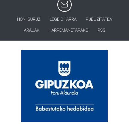
HONI BURUZ
LEGE OHARRA
PUBLIZITATEA
ARAUAK
HARREMANETARAKO
RSS