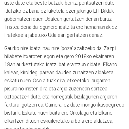
uste du­te eta beste batzuk, berriz, pen­tsatzen dute
idatziko ez banu ez luketela ezer jakingo EH Bil­duk
gobernatzen duen Uda­le­an gertatzen denari buruz.
Tristea dena da, egunero ida­tzita ere hernaniarrak ez
liratekeela jabetuko Udalean gertatzen denaz.
Gaurko nire idatzi hau nire ‘poza’ azaltzeko da. Zazpi
hilabete itxaroten egon eta gero 2018ko ekainaren
18an aurkeztutako idatzi bat erantzun di­date! Elkano
kalean, kiroldegi parean dauden zuhaitzen aldaketa
eskatu nuen. Oso altuak dira, etxeetako laugarren
pisuraino iristen dira eta argia zuzenean sartzea
oztopatzen dute, eta horregatik, bizilagunen argiaren
faktura igotzen da. Gainera, ez dute inongo ikuspegi edo
bistarik. Eskatu nu­en baita ere Orkolaga eta El­ka­no
elkartzen dituen eskaile­re­tako arbola ere aldatzea,
arrazoi berdinengatik.