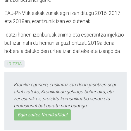
EAJ-PNVtik eskakizunak egin izan ditugu 2016, 2017
eta 2018an, erantzunik izan ez dutenak.
Idatzi honen izenburuak ani­mo eta esperantza injekzio
bat izan nahi du hernaniar guztiontzat. 2019a dena
hobera aldatuko den urtea izan daiteke eta izango da.
IRITZIA
Kronika egunero, euskaraz eta doan jasotzen segi
ahal izateko, Kronikakide gehiago behar dira, eta
zer esanik ez, proiektu komunikatibo sendo eta
profesional bat garatu nahi badugu.
Egin zaitez KronikaKide!