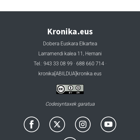
Kronika.eus
Dobera Euskara Elkartea
Larramendi kalea 11, Hernani
Tel.: 943 33 08 99 · 688 660 714 ·
kronika[ABILDUA]kronika.eus
Codesyntaxek garatua