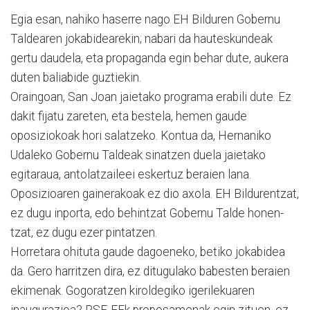
Egia esan, nahiko haserre na­go EH Bilduren Gobernu
Talde­a­ren jokabidearekin; nabari da hauteskundeak
gertu daudela, eta propaganda egin behar dute, aukera
duten baliabide guztiekin.
Oraingoan, San Joan jaietako programa erabili dute. Ez
dakit fijatu zareten, eta bestela, hemen gaude
oposiziokoak hori salatzeko. Kontua da, Her­naniko
Udaleko Gobernu Tal­de­ak sinatzen duela jaietako
egitaraua, antolatzaileei esker­tuz beraien lana.
Oposizioaren gai­nerakoak ez dio axola. EH Bil­du­rentzat,
ez dugu inporta, edo behintzat Gobernu Talde ho­nen­
tzat, ez dugu ezer pintatzen.
Horretara ohituta gaude da­goeneko, betiko jokabidea
da. Gero harritzen dira, ez ditugulako babesten beraien
ekimenak. Gogoratzen kiroldegiko igerilekuaren
inaugurazioa? PSE-EEk proposamenak egin zituen, ez