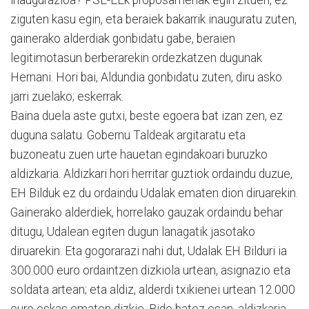
ziguten kasu egin, eta beraiek bakarrik inauguratu zuten,
gainerako alderdiak gon­bidatu gabe, beraien
legitimotasun berberarekin ordezkatzen dugunak
Hernani. Hori bai, Al­dundia gonbidatu zuten, diru asko
jarri zuelako; eskerrak.
Baina duela aste gutxi, bes­te egoera bat izan zen, ez
du­guna salatu. Gobernu Taldeak argitaratu eta
buzoneatu zuen urte hauetan egindakoari bu­ruzko
aldizkaria. Aldizkari hori herritar guztiok ordaindu du­zue,
EH Bilduk ez du ordaindu Udalak ematen dion diruarekin.
Gainerako alderdiek, ho­rre­lako gauzak ordaindu behar
ditugu, Udalean egiten dugun lanagatik jasotako
diruarekin. Eta gogorarazi nahi dut, Uda­lak EH Bilduri ia
300.000 euro ordaintzen dizkiola urtean, asignazio eta
soldata artean; eta aldiz, alderdi txikienei ur­tean 12.000
euro eskas ematen dizkie. Bide batez esan, aldizkaria