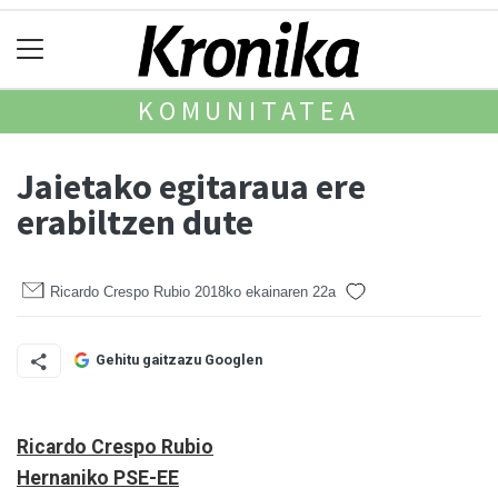
KOMUNITATEA
Jaietako egitaraua ere
erabiltzen dute
Ricardo Crespo Rubio
2018ko ekainaren 22a
Gehitu gaitzazu Googlen
Ricardo Crespo Rubio
Hernaniko PSE-EE