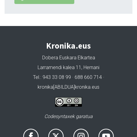
Kronika.eus
Dobera Euskara Elkartea
Larramendi kalea 11, Hernani
Tel.: 943 33 08 99 · 688 660 714 ·
kronika[ABILDUA]kronika.eus
Codesyntaxek garatua