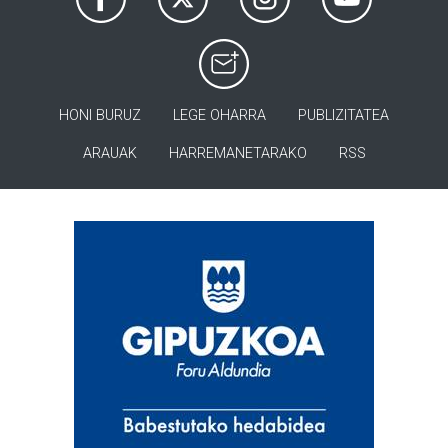
HONI BURUZ
LEGE OHARRA
PUBLIZITATEA
ARAUAK
HARREMANETARAKO
RSS