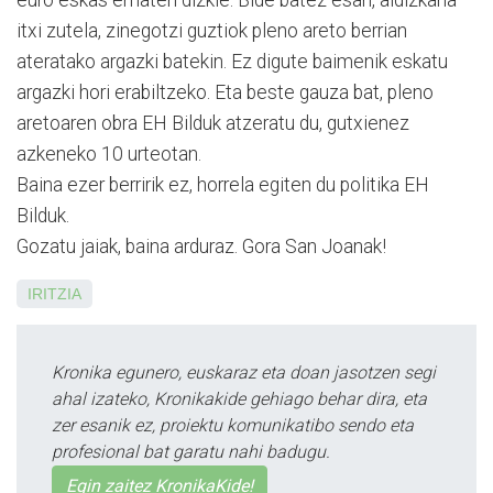
itxi zutela, zinegotzi guztiok pleno areto berrian
ateratako argazki batekin. Ez digute baimenik eskatu
argazki hori erabiltzeko. Eta beste gauza bat, pleno
aretoaren obra EH Bilduk atzeratu du, gutxienez
azkeneko 10 urteotan.
Baina ezer berririk ez, ho­rre­la egiten du politika EH
Bilduk.
Gozatu jaiak, baina arduraz. Gora San Joanak!
IRITZIA
Kronika egunero, euskaraz eta doan jasotzen segi
ahal izateko, Kronikakide gehiago behar dira, eta
zer esanik ez, proiektu komunikatibo sendo eta
profesional bat garatu nahi badugu.
Egin zaitez KronikaKide!