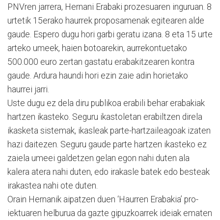
PNVren jarrera, Hernani Erabaki prozesuaren inguruan. 8
urtetik 15erako haurrek proposamenak egitearen alde
gaude. Espero dugu hori garbi geratu izana. 8 eta 15 urte
arteko umeek, haien botoarekin, aurrekontuetako
500.000 euro zertan gastatu erabakitzearen kontra
gaude. Ardura haundi hori ezin zaie adin horietako
haurrei jarri.
Uste dugu ez dela diru publikoa erabili behar erabakiak
hartzen ikasteko. Seguru ikastoletan erabiltzen direla
ikasketa sistemak, ikasleak parte-hartzaileagoak izaten
hazi daitezen. Seguru gaude parte hartzen ikasteko ez
zaiela umeei galdetzen gelan egon nahi duten ala
kalera atera nahi duten, edo irakasle batek edo besteak
irakastea nahi ote duten.
Orain Hernanik aipatzen duen ‘Haurren Erabakia’ pro­
iektuaren helburua da gazte gipuzkoarrek ideiak ematen