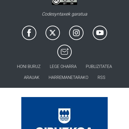
Codesyntaxek garatua
HONI BURUZ
LEGE OHARRA
PUBLIZITATEA
ARAUAK
HARREMANETARAKO
RSS