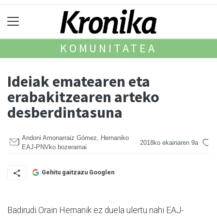
KOMUNITATEA
Ideiak ematearen eta
erabakitzearen arteko
desberdintasuna
Andoni Amonarraiz Gómez, Hernaniko
2018ko ekainaren 9a
EAJ-PNVko bozeramai
Gehitu gaitzazu Googlen
Badirudi Orain Hernanik ez duela ulertu nahi EAJ-