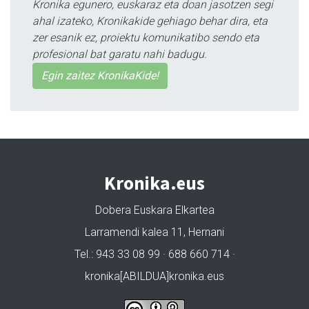
Kronika egunero, euskaraz eta doan jasotzen segi
ahal izateko, Kronikakide gehiago behar dira, eta
zer esanik ez, proiektu komunikatibo sendo eta
profesional bat garatu nahi badugu.
Egin zaitez KronikaKide!
Kronika.eus
Dobera Euskara Elkartea
Larramendi kalea 11, Hernani
Tel.: 943 33 08 99 · 688 660 714 ·
kronika[ABILDUA]kronika.eus