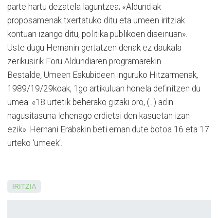
parte hartu dezatela lagun­tzea; «Aldundiak
proposamenak txertatuko ditu eta umeen iritziak
kontuan izango ditu, politika publikoen diseinuan».
Uste dugu Hernanin gerta­tzen denak ez daukala
zerikusirik Foru Aldundiaren programarekin.
Bestalde, Umeen Eskubi­deen inguruko Hitzarmenak,
1989/19/29koak, 1go artikuluan honela definitzen du
umea: «18 urtetik beherako gizaki oro, (...) adin
nagusitasuna lehenago erdietsi den kasuetan izan
ezik». Hernani Erabakin beti eman dute botoa 16 eta 17
urteko ‘umeek’.
IRITZIA