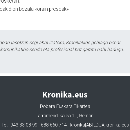
rosketan.
eloak dion bezala «orain presoak».
doan jasotzen segi ahal izateko, Kronikakide gehiago behar
tu komunikatibo sendo eta profesional bat garatu nahi badugu.
Kronika.eus
Dobera Euskara Elkartea
Larramendi kalea 11, Hernani
Tel.: 943 33 08 99 · 688 660 714 · kronika[ABILDUA]kronika.eus