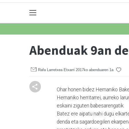
Abenduak 9an de
Rafa Larretxea Etxarri
2017ko abenduaren 1a
Ohar honen bidez Hernaniko Bakeg
Hernaniko herritarrei, aurreko lar
eskaini ziguten babesarengatik.
Batez ere aipatu nahi dugu elkart
denda eta sagardoegilen ekarpenak