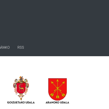
ARAKO
RSS