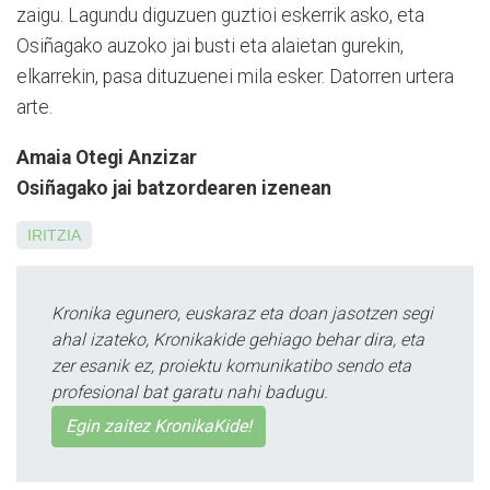
zaigu. Lagundu diguzuen guztioi eskerrik asko, eta
Osiñagako auzoko jai busti eta alaietan gurekin,
elkarrekin, pasa dituzuenei mila esker. Datorren urtera
arte.
Amaia Otegi Anzizar
Osiñagako jai batzordearen izenean
IRITZIA
Kronika egunero, euskaraz eta doan jasotzen segi
ahal izateko, Kronikakide gehiago behar dira, eta
zer esanik ez, proiektu komunikatibo sendo eta
profesional bat garatu nahi badugu.
Egin zaitez KronikaKide!