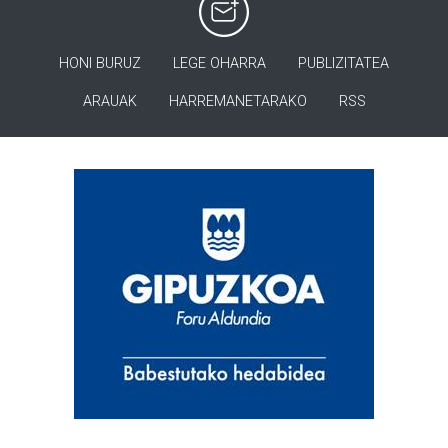
HONI BURUZ
LEGE OHARRA
PUBLIZITATEA
ARAUAK
HARREMANETARAKO
RSS