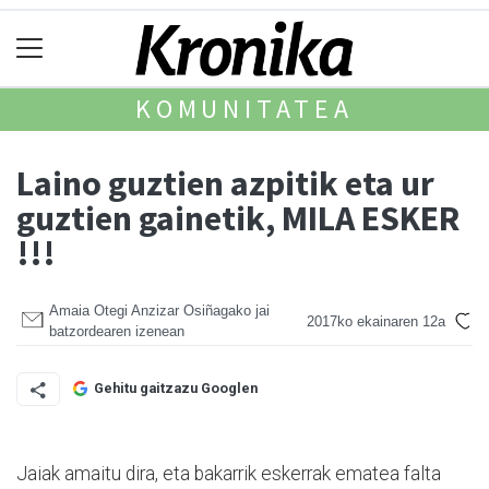
KOMUNITATEA
Laino guztien azpitik eta ur
guztien gainetik, MILA ESKER
!!!
Amaia Otegi Anzizar Osiñagako jai
2017ko ekainaren 12a
batzordearen izenean
Gehitu gaitzazu Googlen
Jaiak amaitu dira, eta bakarrik eskerrak ematea falta