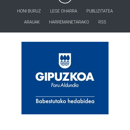
HONI BURUZ
LEGE OHARRA
PUBLIZITATEA
ARAUAK
HARREMANETARAKO
RSS