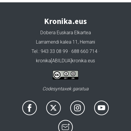
Kronika.eus
Dobera Euskara Elkartea
Larramendi kalea 11, Hernani
Tel.: 943 33 08 99 · 688 660 714 ·
kronika[ABILDUA]kronika.eus
Codesyntaxek garatua