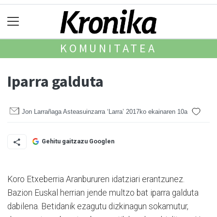
KOMUNITATEA
Iparra galduta
Jon Larrañaga Asteasuinzarra ‘Larra’
2017ko ekainaren 10a
Gehitu gaitzazu Googlen
Koro Etxeberria Aranbururen idatziari erantzunez.
Bazion Euskal herrian jende multzo bat iparra galduta
dabilena. Betidanik ezagutu dizkinagun sokamutur,