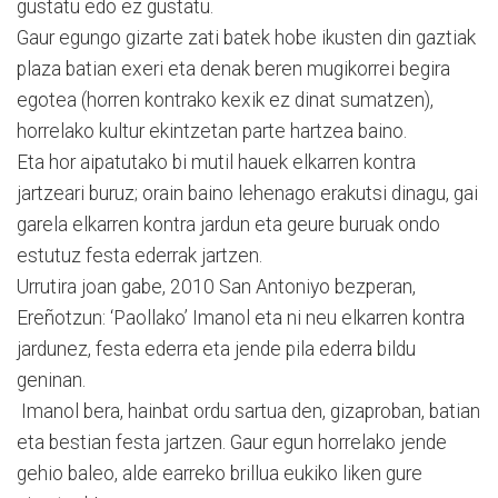
gustatu edo ez gustatu.
Gaur egungo gizarte zati batek hobe ikusten din gaztiak
plaza batian exeri eta denak beren mugikorrei begira
egotea (horren kontrako kexik ez di­nat sumatzen),
horrelako kultur ekintzetan parte hartzea baino.
Eta hor aipatutako bi mutil hauek elkarren kontra
jartzeari buruz; orain baino lehenago erakutsi dinagu, gai
garela elkarren kontra jardun eta geure buruak ondo
estutuz festa ederrak jartzen.
Urrutira joan gabe, 2010 San Antoniyo bezperan,
Ereñotzun: ‘Paollako’ Imanol eta ni neu elkarren kontra
jardunez, festa ederra eta jende pila ederra bildu
geninan.
Imanol bera, hainbat ordu sartua den, gizaproban, batian
eta bestian festa jartzen. Gaur egun horrelako jende
gehio baleo, alde earreko brillua eukiko liken gure