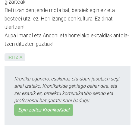
gizarteak!
Beti izan den jende mota bat, beraiek egin ez eta
besteei utzi ez. Hori izango den kultura. Ez dinat
ulertzen!
Aupa Imanol eta Andoni eta horrelako ekitaldiak antola­
tzen dituzten guztiak!
IRITZIA
Kronika egunero, euskaraz eta doan jasotzen segi
ahal izateko, Kronikakide gehiago behar dira, eta
zer esanik ez, proiektu komunikatibo sendo eta
profesional bat garatu nahi badugu.
Egin zaitez KronikaKide!