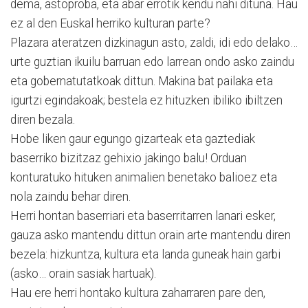
dema, astoproba, eta abar errotik kendu nahi dituna. Hau
ez al den Euskal herriko kulturan parte?
Plazara ateratzen dizkinagun asto, zaldi, idi edo delako…
urte guztian ikuilu barruan edo larrean ondo asko zaindu
eta gobernatutatkoak dittun. Ma­ki­na bat pailaka eta
igurtzi egindakoak; bestela ez hituzken ibiliko ibiltzen
diren bezala.
Hobe liken gaur egungo gizarteak eta gaztediak
baserriko bizitzaz gehixio jakingo balu! Orduan
konturatuko hituken animalien benetako balioez eta
nola zaindu behar diren.
Herri hontan baserriari eta baserritarren lanari esker,
gau­za asko mantendu dittun orain arte mantendu diren
bezela: hizkuntza, kultura eta landa guneak hain garbi
(asko… orain sasiak hartuak).
Hau ere herri hontako kultura zaharraren pare den,