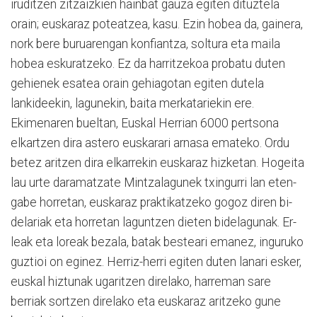
iruditzen zitzaizkien hainbat gauza egiten dituztela
orain; euskaraz po­teatzea, kasu. Ezin hobea da, gainera,
nork bere bu­ruaren­­gan konfiantza, soltura eta maila
hobea eskuratzeko. Ez da harritzekoa probatu duten
gehienek esatea orain gehiagotan egiten dutela
lankideekin, lagunekin, baita merkatariekin ere.
Ekimenaren bueltan, Eus­kal Herrian 6000 pertsona
elkartzen dira astero euskarari arnasa emateko. Ordu
betez aritzen dira elkarrekin euskaraz hizketan. Hogeita
lau urte daramatzate Min­tza­lagunek txingurri lan eten­
gabe horretan, euskaraz praktikatzeko gogoz diren bi­
delariak eta horretan lagun­tzen dieten bidelagunak. Er­
leak eta loreak bezala, batak besteari emanez, inguruko
guztioi on eginez. Herriz-herri egiten duten lanari esker,
euskal hiztunak ugaritzen direlako, harreman sare
berriak sortzen direlako eta euskaraz aritzeko gune