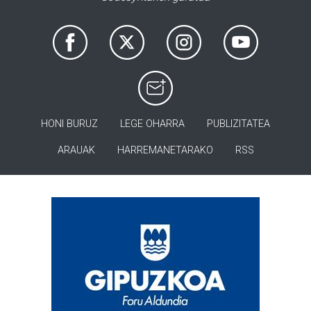
HONI BURUZ
LEGE OHARRA
PUBLIZITATEA
ARAUAK
HARREMANETARAKO
RSS