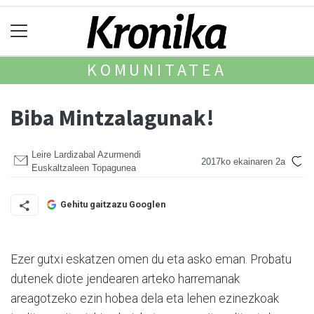
KOMUNITATEA
Biba Mintzalagunak!
Leire Lardizabal Azurmendi
2017ko ekainaren 2a
Euskaltzaleen Topagunea
Gehitu gaitzazu Googlen
Ezer gutxi eskatzen omen du eta asko eman. Probatu
dutenek diote jendearen arteko ha­rremanak
areagotzeko ezin hobea dela eta lehen ezinez­koak