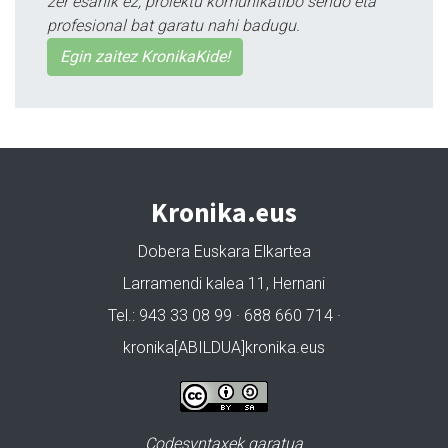
zer esanik ez, proiektu komunikatibo sendo eta
profesional bat garatu nahi badugu.
Egin zaitez KronikaKide!
Kronika.eus
Dobera Euskara Elkartea
Larramendi kalea 11, Hernani
Tel.: 943 33 08 99 · 688 660 714 ·
kronika[ABILDUA]kronika.eus
Codesyntaxek garatua