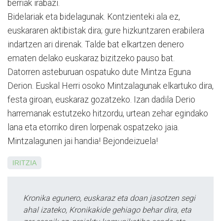
berriak irabazi.
Bidelariak eta bidelagunak. Kontzienteki ala ez,
euskararen aktibistak dira; gure hizkuntzaren erabilera
in­dar­­tzen ari direnak. Talde bat elkartzen denero
ematen delako euskaraz bizitzeko pauso bat.
Datorren asteburuan ospatuko dute Mintza Eguna
Derion. Euskal Herri osoko Mintzalagunak elkartuko dira,
festa giroan, euskaraz gozatzeko. Izan dadila Derio
harremanak estutzeko hi­tzordu, urtean zehar egindako
lana eta etorriko diren lorpenak ospatzeko jaia.
Mintzalagunen jai handia! Bejondeizuela!
IRITZIA
Kronika egunero, euskaraz eta doan jasotzen segi
ahal izateko, Kronikakide gehiago behar dira, eta