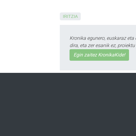
IRITZIA
Kronika egunero, euskaraz eta 
dira, eta zer esanik ez, proiek
Egin zaitez KronikaKide!