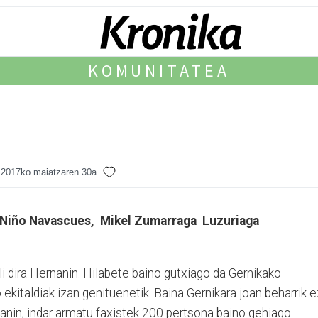
KOMUNITATEA
2017ko maiatzaren 30a
 Niño Navascues, Mikel Zumarraga Luzuriaga
li dira Hernanin. Hilabete bai­no gutxiago da Ger­nikako
kitaldiak izan genituenetik. Baina Gerni­kara joan beharrik e
na­nin, indar armatu faxistek 200 pertsona baino gehiago