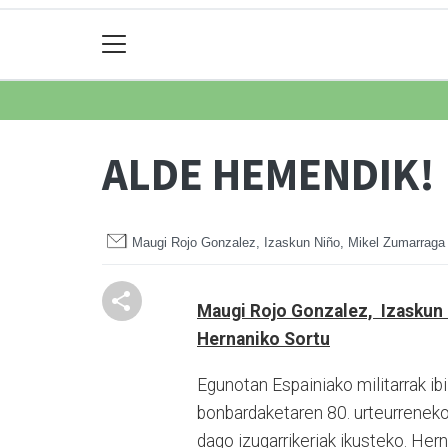
ALDE HEMENDIK!
Maugi Rojo Gonzalez, Izaskun Niño, Mikel Zumarraga
Maugi Rojo Gonzalez, Izaskun
Hernaniko Sortu
Egunotan Espainiako militarrak ibi
bonbardaketaren 80. urteurreneko e
dago izugarrikeriak ikus­teko. Her