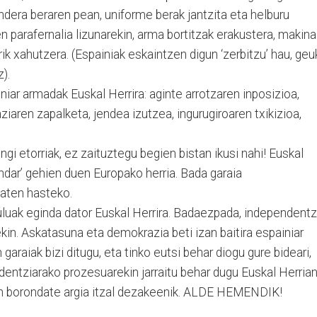
bandera beraren pean, uniforme berak jantzita eta helburu
 parafernalia li­zu­narekin, arma bortitzak erakustera, ma­kina
rrik xahutzera. (Espai­niak eskaintzen digun ‘zerbitzu’ hau, geu
z).
iar armadak Euskal He­rrira: aginte arrotzaren inposizioa,
iaren zapalketa, jendea izutzea, in­gurugiroaren txikizioa,
gi etorriak, ez zaituztegu begien bistan ikusi nahi! Euskal
indar’ gehien duen Europako herria. Bada garaia
maten hasteko.
uluak eginda dator Euskal Herrira. Bada­ezpada, independen­tz
n. As­katasuna eta demokrazia beti izan baitira espainiar
araiak bizi ditugu, eta tinko eutsi behar diogu gure bideari,
entziarako prozesuarekin jarraitu be­har dugu Euskal He­rria
ten borondate argia itzal dezakeenik. ALDE HE­MENDIK!