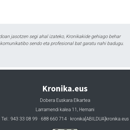
doan jasotzen segi ahal izateko, Kronikakide gehiago behar
tu komunikatibo sendo eta profesional bat garatu nahi badugu.
Kronika.eus
Dobera Euskara Elkartea
Larramendi kalea 11, Hernani
Tel.: 943 33 08 99 · 688 660 714 · kronika[ABILDUA]kronika.eus