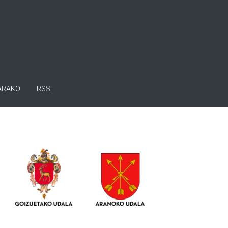
ARAKO
RSS