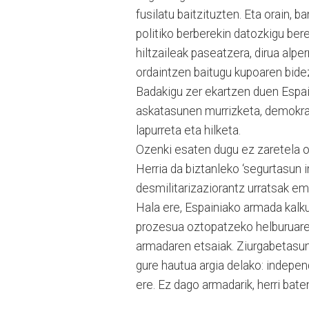
fusilatu baitzituzten. Eta orain, 
politiko berberekin datozkigu beren
hiltzaileak pase­atzera, dirua alpe
or­dain­tzen baitugu ku­poaren bide
Badakigu zer ekar­tzen duen Espain
askatasunen murrizketa, de­mo­kraz
lapurreta eta hilketa.
Ozenki esaten dugu ez zaretela on
Herria da biztanleko ‘segurtasun 
desmilitarizaziorantz urratsak e
Hala ere, Espai­niako armada kalk
prozesua oztopatzeko helburuareki
armadaren etsaiak. Ziurgabetasun g
gure hautua argia delako: independ
ere. Ez dago ar­madarik, herri ba