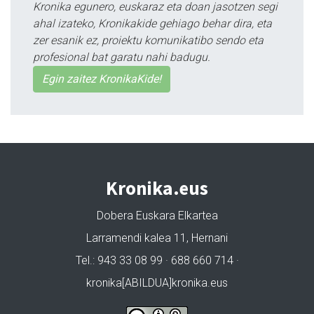
Kronika egunero, euskaraz eta doan jasotzen segi
ahal izateko, Kronikakide gehiago behar dira, eta
zer esanik ez, proiektu komunikatibo sendo eta
profesional bat garatu nahi badugu.
Egin zaitez KronikaKide!
Kronika.eus
Dobera Euskara Elkartea
Larramendi kalea 11, Hernani
Tel.: 943 33 08 99 · 688 660 714 ·
kronika[ABILDUA]kronika.eus