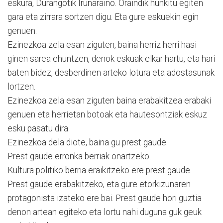
eskura, Durangotik Iruñaraino. Oraindik hunkitu egiten
gara eta zirrara sortzen digu. Eta gure eskuekin egin
genuen.
Ezinezkoa zela esan ziguten, baina herriz herri hasi
ginen sarea ehuntzen, denok eskuak elkar hartu, eta hari
baten bidez, desberdinen arteko lotura eta adostasunak
lortzen.
Ezinezkoa zela esan ziguten baina erabakitzea erabaki
genuen eta herrietan botoak eta hautesontziak eskuz
esku pasatu dira.
Ezinezkoa dela diote, baina gu prest gaude.
Prest gaude erronka be­rri­ak onartzeko.
Kultura politiko berria eraikitzeko ere prest gaude.
Prest gaude erabakitzeko, eta gure etorkizunaren
protagonista izateko ere bai. Prest gaude hori guztia
denon artean egiteko eta lortu nahi duguna guk geuk