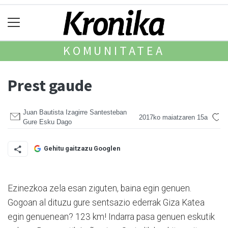
KOMUNITATEA
Prest gaude
Juan Bautista Izagirre Santesteban
2017ko maiatzaren 15a
Gure Esku Dago
Gehitu gaitzazu Googlen
Ezinezkoa zela esan ziguten, baina egin genuen.
Gogoan al dituzu gure sentsazio ederrak Giza Katea
egin genuenean? 123 km! Indarra pasa genuen eskutik