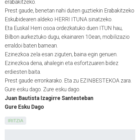
erabakitzeko.
Prest gaude, benetan nahi duten guztiekin Erabakitzeko
Eskubidearen aldeko HERRI ITUNA sinatzeko.
Eta Euskal Herri osoa ordezkatuko duen ITUN hau,
Bilbon aurkeztuko dugu, ekainaren 10ean, mobilizazio
erraldoi baten barnean.
Ezinezkoa zela esan ziguten, baina egin genuen.
Ezinezkoa dena, ahalegin eta esfortzuaren bidez
erdiesten baita.
Prest gaude erronkarako. Eta zu EZINBESTEKOA zara.
Gure esku dago. Zure esku dago.
Juan Bautista Izagirre Santesteban
Gure Esku Dago
IRITZIA