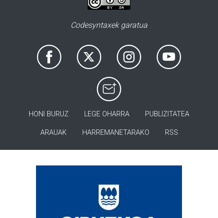
Codesyntaxek garatua
HONI BURUZ
LEGE OHARRA
PUBLIZITATEA
ARAUAK
HARREMANETARAKO
RSS