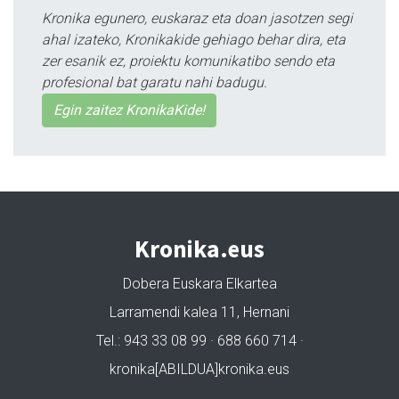
Kronika egunero, euskaraz eta doan jasotzen segi
ahal izateko, Kronikakide gehiago behar dira, eta
zer esanik ez, proiektu komunikatibo sendo eta
profesional bat garatu nahi badugu.
Egin zaitez KronikaKide!
Kronika.eus
Dobera Euskara Elkartea
Larramendi kalea 11, Hernani
Tel.: 943 33 08 99 · 688 660 714 ·
kronika[ABILDUA]kronika.eus