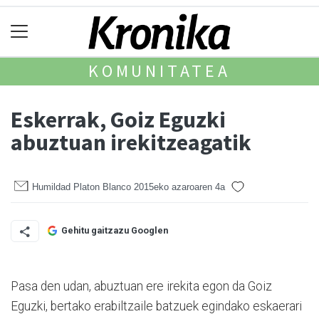
KOMUNITATEA
Eskerrak, Goiz Eguzki
abuztuan irekitzeagatik
Humildad Platon Blanco
2015eko azaroaren 4a
Gehitu gaitzazu Googlen
Pasa den udan, abuztuan ere irekita egon da Goiz
Eguzki, bertako erabiltzaile batzuek egindako eskaerari