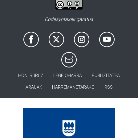
Codesyntaxek garatua
HONI BURUZ
LEGE OHARRA
PUBLIZITATEA
ARAUAK
HARREMANETARAKO
RSS