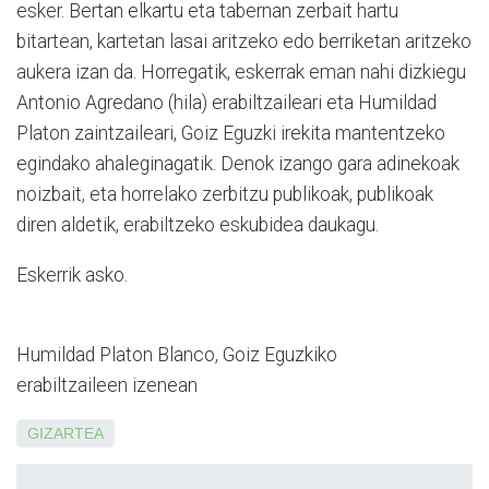
esker. Bertan elkartu eta tabernan zerbait hartu
bitartean, kartetan lasai aritzeko edo berriketan aritzeko
aukera izan da. Horregatik, eskerrak eman nahi dizkiegu
Antonio Agredano (hila) erabiltzaileari eta Humildad
Platon zain­tzaileari, Goiz Eguzki irekita mantentzeko
egindako ahaleginagatik. Denok izango gara adinekoak
noizbait, eta horrelako zerbitzu publikoak, publikoak
diren aldetik, erabiltzeko eskubidea daukagu.
Eskerrik asko.
Humildad Platon Blanco, Goiz Eguzkiko
erabiltzaileen izenean
GIZARTEA