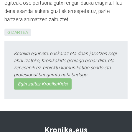
egiteak, oso pertsona gu­txi­rengan dauka eragina. Hau
dena esanda, aukera guztiak errespetatuz, parte
hartzera animatzen zaituztet.
GIZARTEA
Kronika egunero, euskaraz eta doan jasotzen segi
ahal izateko, Kronikakide gehiago behar dira, eta
zer esanik ez, proiektu komunikatibo sendo eta
profesional bat garatu nahi badugu.
Egin zaitez KronikaKide!
Kronika.eus