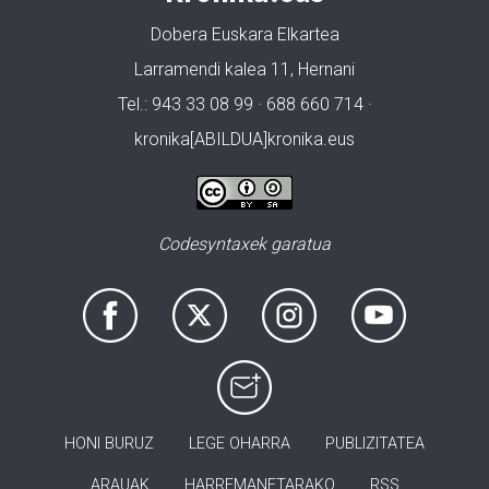
Dobera Euskara Elkartea
Larramendi kalea 11, Hernani
Tel.: 943 33 08 99 · 688 660 714 ·
kronika[ABILDUA]kronika.eus
Codesyntaxek garatua
HONI BURUZ
LEGE OHARRA
PUBLIZITATEA
ARAUAK
HARREMANETARAKO
RSS