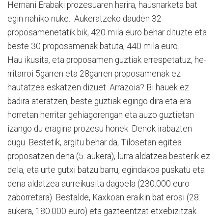
Hernani Erabaki prozesuaren harira, hausnarketa bat
egin nahiko nuke. Auke­ra­tze­ko dauden 32
proposamenetatik bik, 420 mila euro behar dituzte eta
beste 30 proposamenak batuta, 440 mila euro.
Hau ikusita, eta proposamen guztiak errespetatuz, he­
rritarroi 5garren eta 28ga­rren proposamenak ez
hautatzea eskatzen dizuet. Arra­zoia? Bi hauek ez
badira ateratzen, beste guztiak egingo dira eta era
horretan herritar gehiagorengan eta auzo guztietan
izango du eragina prozesu honek. Denok irabazten
dugu. Bestetik, argitu behar da, Tilosetan egitea
proposa­tzen dena (5. aukera), lurra aldatzea besterik ez
dela, eta urte gutxi batzu barru, egindakoa puskatu eta
dena aldatzea aurreikusita dagoela (230.000 euro
zaborretara). Bestalde, Kaxkoan eraikin bat erosi (28.
aukera, 180.000 euro) eta gazteentzat etxebizi­tzak