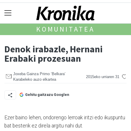
KOMUNITATEA
Denok irabazle, Hernani
Erabaki prozesuan
Joxeba Gainza Primo ‘Belkara’
2015eko urriaren 31
Karabeleko auzo elkartea
Gehitu gaitzazu Googlen
Ezer baino lehen, ondorengo le­rroak iritzi edo ikuspuntu
bat bes­terik ez direla argitu nahi dut.