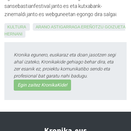
sansebastianfestival.janto.es eta kutxabank-
zinemaldi.janto.es webguneetan egongo dira salgai.
KULTURA
ARANO
ASTIGARRAGA
EREÑOTZU
GOIZUETA
HERNANI
Kronika egunero, euskaraz eta doan jasotzen segi
ahal izateko, Kronikakide gehiago behar dira, eta
zer esanik ez, proiektu komunikatibo sendo eta
profesional bat garatu nahi badugu.
Egin zaitez KronikaKide!
Kronika.eus