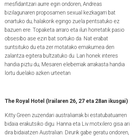
mesfidantzari aurre egin ondoren, Andreas
bizilagunaren proposamen sexual kezkagarri bat
onartuko du, halakorik egingo zuela pentsatuko ez
bazuen ere. Topaketa arraro eta ilun horretatik pasio
obsesibo ase ezin bat sortuko da. Nat erabat
suntsituko du eta zer motatako emakumea den
zalantza egitera bultzatuko du. Lan honek interes
handia piztu du, Mesaren eleberriak arrakasta handia
lortu duelako azken urteetan.
The Royal Hotel (Irailaren 26, 27 eta 28an ikusgai)
Kitty Green zuzendari australiarrak bi estatubatuarren
bidaia erakutsiko digu. Hanna eta Liv motxilero gisa ari
dira bidaiatzen Australian. Dirurik gabe geratu ondoren,