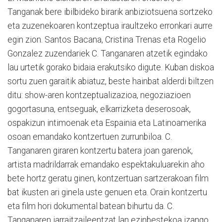
Tanganak bere ibilbideko birarik anbiziotsuena sortzeko
eta zuzenekoaren kontzeptua iraultzeko erronkari aurre
egin zion. Santos Bacana, Cristina Trenas eta Rogelio
Gonzalez zuzendariek C. Tanganaren atzetik egindako
lau urtetik gorako bidaia erakutsiko digute. Kuban diskoa
sortu zuen garaitik abiatuz, beste hainbat alderdi biltzen
ditu: show-aren kontzeptualizazioa, negoziazioen
gogortasuna, entseguak, elkarrizketa deserosoak,
ospakizun intimoenak eta Espainia eta Latinoamerika
osoan emandako kontzertuen zurrunbiloa. C.
Tanganaren giraren kontzertu batera joan garenok,
artista madrildarrak emandako espektakuluarekin aho
bete hortz geratu ginen, kontzertuan sartzerakoan film
bat ikusten ari ginela uste genuen eta. Orain kontzertu
eta film hori dokumental batean bihurtu da. C.
Tanganaren jarraitzaileentzat lan ezinbestekoa izango