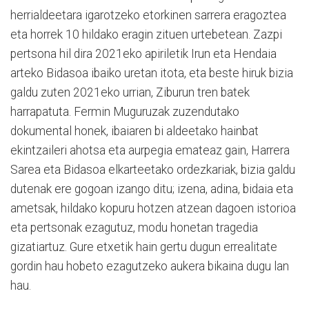
herrialdeetara igarotzeko etorkinen sarrera eragoztea
eta horrek 10 hildako eragin zituen urtebetean. Zazpi
pertsona hil dira 2021eko apiriletik Irun eta Hendaia
arteko Bidasoa ibaiko uretan itota, eta beste hiruk bizia
galdu zuten 2021eko urrian, Ziburun tren batek
harrapatuta. Fermin Muguruzak zuzendutako
dokumental honek, ibaiaren bi aldeetako hainbat
ekintzaileri ahotsa eta aurpegia emateaz gain, Harrera
Sarea eta Bidasoa elkarteetako ordezkariak, bizia galdu
dutenak ere gogoan izango ditu; izena, adina, bidaia eta
ametsak, hildako kopuru hotzen atzean dagoen istorioa
eta pertsonak ezagutuz, modu honetan tragedia
gizatiartuz. Gure etxetik hain gertu dugun errealitate
gordin hau hobeto ezagutzeko aukera bikaina dugu lan
hau.