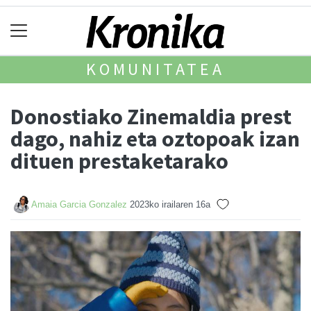
KOMUNITATEA
Donostiako Zinemaldia prest
dago, nahiz eta oztopoak izan
dituen prestaketarako
Amaia Garcia Gonzalez
2023ko irailaren 16a