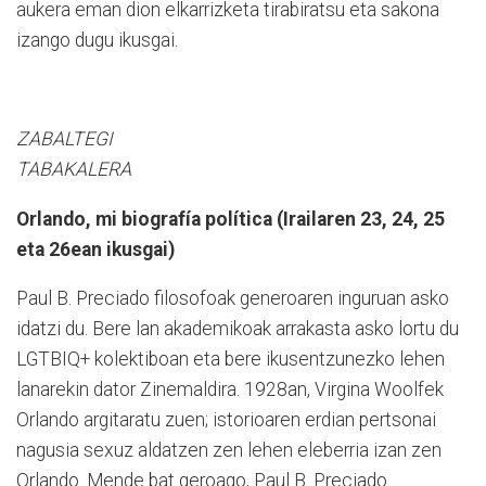
aukera eman dion elkarrizketa tirabiratsu eta sakona
izango dugu ikusgai.
ZABALTEGI
TABAKALERA
Orlando, mi biografía política (Irailaren 23, 24, 25
eta 26ean ikusgai)
Paul B. Preciado filosofoak generoaren inguruan asko
idatzi du. Bere lan akademikoak arrakasta asko lortu du
LGTBIQ+ kolektiboan eta bere ikusentzunezko lehen
lanarekin dator Zinemaldira. 1928an, Virgina Woolfek
Orlando argitaratu zuen; istorioaren erdian pertsonai
nagusia sexuz aldatzen zen lehen eleberria izan zen
Orlando. Mende bat geroago, Paul B. Preciado