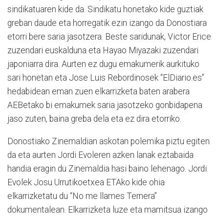
sindikatuaren kide da. Sindikatu honetako kide guztiak
greban daude eta horregatik ezin izango da Donostiara
etorri bere saria jasotzera. Beste saridunak, Victor Erice
zuzendari euskalduna eta Hayao Miyazaki zuzendari
japoniarra dira. Aurten ez dugu emakumerik aurkituko
sari honetan eta Jose Luis Rebordinosek “ElDiario.es”
hedabidean eman zuen elkarrizketa baten arabera
AEBetako bi emakumek saria jasotzeko gonbidapena
jaso zuten, baina greba dela eta ez dira etorriko.
Donostiako Zinemaldian askotan polemika piztu egiten
da eta aurten Jordi Evoleren azken lanak eztabaida
handia eragin du Zinemaldia hasi baino lehenago. Jordi
Evolek Josu Urrutikoetxea ETAko kide ohia
elkarrizketatu du “No me llames Ternera”
dokumentalean. Elkarrizketa luze eta mamitsua izango