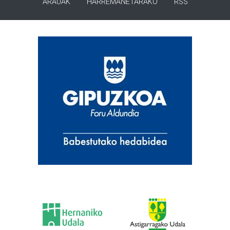
ARAUAK
HARREMANETARAKO
RSS