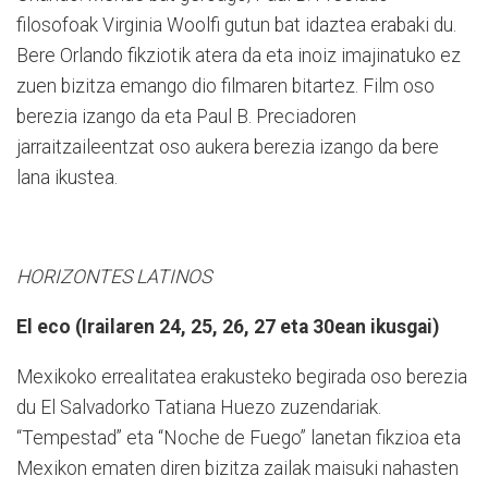
filosofoak Virginia Woolfi gutun bat idaztea erabaki du.
Bere Orlando fikziotik atera da eta inoiz imajinatuko ez
zuen bizitza emango dio filmaren bitartez. Film oso
berezia izango da eta Paul B. Preciadoren
jarraitzaileentzat oso aukera berezia izango da bere
lana ikustea.
HORIZONTES LATINOS
El eco (Irailaren 24, 25, 26, 27 eta 30ean ikusgai)
Mexikoko errealitatea erakusteko begirada oso berezia
du El Salvadorko Tatiana Huezo zuzendariak.
“Tempestad” eta “Noche de Fuego” lanetan fikzioa eta
Mexikon ematen diren bizitza zailak maisuki nahasten