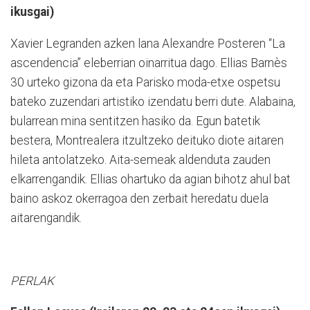
ikusgai)
Xavier Legranden azken lana Alexandre Posteren “La
ascendencia” eleberrian oinarritua dago. Ellias Barnès
30 urteko gizona da eta Parisko moda-etxe ospetsu
bateko zuzendari artistiko izendatu berri dute. Alabaina,
bularrean mina sentitzen hasiko da. Egun batetik
bestera, Montrealera itzultzeko deituko diote aitaren
hileta antolatzeko. Aita-semeak aldenduta zauden
elkarrengandik. Ellias ohartuko da agian bihotz ahul bat
baino askoz okerragoa den zerbait heredatu duela
aitarengandik.
PERLAK