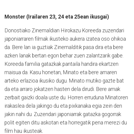
Monster (Irailaren 23, 24 eta 25ean ikusgai)
Donostiako Zinemaldian Hirokazu Koreeda zuzendari
japoniarraren filmak ikusteko aukera izatea oso ohikoa
da. Bere lan ia guztiak Zinemalditik pasa dira eta bere
azken lanak bertan egon behar zuen zalantzarik gabe.
Koreeda familia gatazkak pantaila handira ekartzen
maisua da. Kasu honetan, Minato eta bere amaren
arteko erlazioa ikusiko dugu. Minato mutiko gazte bat
da eta arraro jokatzen hasten dela dirudi. Bere amak
zerbait gaizki doala uste du. Horren erruduna Minatoren
irakaslea dela jakingo du eta pixkanaka egia zein den
jakin nahi du. Zuzendari japoniarrak gatazka gogorrak
polit egiten ditu askotan eta horregatik pena merezi du
film hau ikusteak.