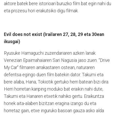
aktore batek bere istorioari buruzko film bat egin nahi du
eta prozesu hori erakutsiko digu filmak.
Evil does not exist (Irailaren 27, 28, 29 eta 30ean
ikusgai)
Ryusuke Hamaguchi zuzendariaren azken lanak
Venezian Epaimahaiaren Sari Nagusia jaso zuen. “Drive
My Car” filmaren arrakastaren ostean, naturaren
defentsa egingo duen film batekin dator. Takumi eta
bere alaba, Hana, Tokiotik gertuko herri batean bizi dira.
Herri horretan kanping moduko bat eraikin nahi dute,
Takumi eta Hanaren etxetik nahiko gertu. Eraikuntza
honek aita-alaben bizitzan eragina izango du eta
horretaz gain, etxe inguruko basoan gauza asko alda