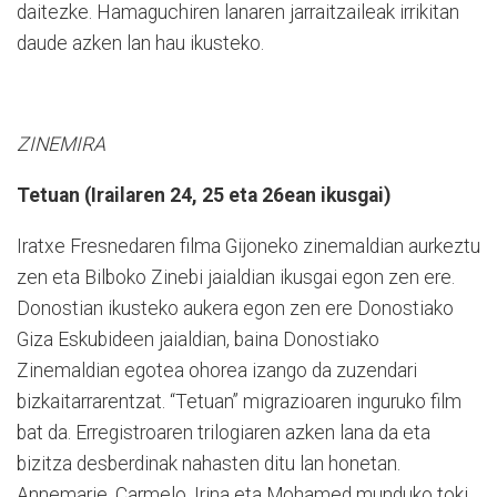
daitezke. Hamaguchiren lanaren jarraitzaileak irrikitan
daude azken lan hau ikusteko.
ZINEMIRA
Tetuan (Irailaren 24, 25 eta 26ean ikusgai)
Iratxe Fresnedaren filma Gijoneko zinemaldian aurkeztu
zen eta Bilboko Zinebi jaialdian ikusgai egon zen ere.
Donostian ikusteko aukera egon zen ere Donostiako
Giza Eskubideen jaialdian, baina Donostiako
Zinemaldian egotea ohorea izango da zuzendari
bizkaitarrarentzat. “Tetuan” migrazioaren inguruko film
bat da. Erregistroaren trilogiaren azken lana da eta
bizitza desberdinak nahasten ditu lan honetan.
Annemarie, Carmelo, Irina eta Mohamed munduko toki