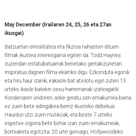
May December (Irailaren 24, 25, 26 eta 27an
ikusgai)
Batzuetan errealitatea eta fikzioa nahasten dituen
filmak ikustea interesgarria egiten da. Todd Haynes
zuzendari estatubatuarrak benetako gertakizunetan
inspiratua dagoen filma ekarriko digu. Ezkonduta egonik
eta hiru haur izanik, irakasle bat atxilotu egin zuten 13
urteko ikasle batekin sexu-harremanak izateagatik.
Kondenaren ondoren, aske geratu zen emakumea baina
ez zuen bete adingabea berriz ikusteko debekua.
Haurdun utzi zuen mutikoak, eta beste 7 urteko
espetxe-zigorra bete behar izan zuen emakumeak,
bortxaketa egotzita. 20 urte geroago, Hollywoodeko