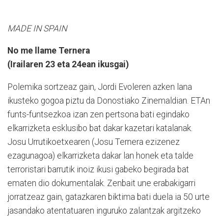
MADE IN SPAIN
No me llame Ternera
(Irailaren 23 eta 24ean ikusgai)
Polemika sortzeaz gain, Jordi Evoleren azken lana
ikusteko gogoa piztu da Donostiako Zinemaldian. ETAn
funts-funtsezkoa izan zen pertsona bati egindako
elkarrizketa esklusibo bat dakar kazetari katalanak.
Josu Urrutikoetxearen (Josu Ternera ezizenez
ezagunagoa) elkarrizketa dakar lan honek eta talde
terroristari barrutik inoiz ikusi gabeko begirada bat
ematen dio dokumentalak. Zenbait une erabakigarri
jorratzeaz gain, gatazkaren biktima bati duela ia 50 urte
jasandako atentatuaren inguruko zalantzak argitzeko