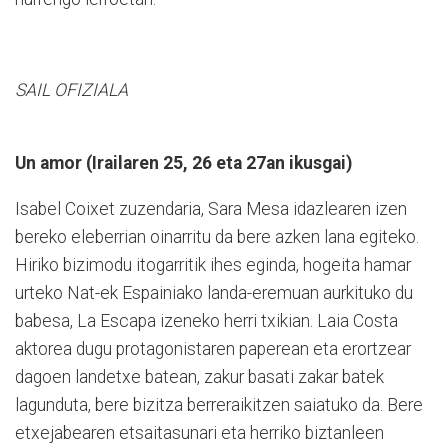
SAIL OFIZIALA
Un amor (Irailaren 25, 26 eta 27an ikusgai)
Isabel Coixet zuzendaria, Sara Mesa idazlearen izen
bereko eleberrian oinarritu da bere azken lana egiteko.
Hiriko bizimodu itogarritik ihes eginda, hogeita hamar
urteko Nat-ek Espainiako landa-eremuan aurkituko du
babesa, La Escapa izeneko herri txikian. Laia Costa
aktorea dugu protagonistaren paperean eta erortzear
dagoen landetxe batean, zakur basati zakar batek
lagunduta, bere bizitza berreraikitzen saiatuko da. Bere
etxejabearen etsaitasunari eta herriko biztanleen