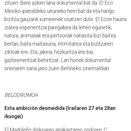
zituen. Bere azken lana dokumental bat da. El Eco
Mexiko iparraldeko urruneko herri bat da eta hango
bizitza gauzarik xumeenek osatzen dute. El Econ haurra
izatea esperientzia paregabea da lehen egunetik,
natura, animaliak eta pertsonak nahasita bizi baitira
bertan, baita maitasuna, intimitatea eta bizitzaren
zikloak ere. Eta, jakina, hezkuntza ere bai,
gazteenentzat behintzat. Lan honek dokumental
onenaren saria jaso zuen Berlineko zinemaldian.
BELODROMOA
Esta ambición desmedida (Irailaren 27 eta 28an
ikusgai)
El Madrileño diskoaren arrakastaren ondoren, C.