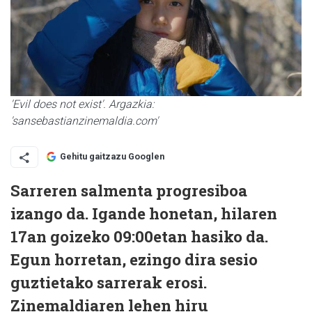
'Evil does not exist'. Argazkia:
'sansebastianzinemaldia.com'
Gehitu gaitzazu Googlen
Sarreren salmenta progresiboa
izango da. Igande honetan, hilaren
17an goizeko 09:00etan hasiko da.
Egun horretan, ezingo dira sesio
guztietako sarrerak erosi.
Zinemaldiaren lehen hiru