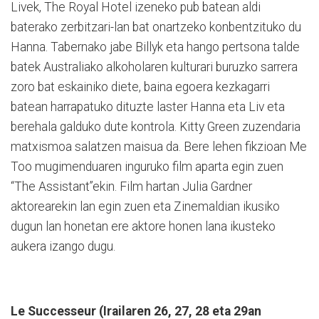
Livek, The Royal Hotel izeneko pub batean aldi
baterako zerbitzari-lan bat onartzeko konbentzituko du
Hanna. Tabernako jabe Billyk eta hango pertsona talde
batek Australiako alkoholaren kulturari buruzko sarrera
zoro bat eskainiko diete, baina egoera kezkagarri
batean harrapatuko dituzte laster Hanna eta Liv eta
berehala galduko dute kontrola. Kitty Green zuzendaria
matxismoa salatzen maisua da. Bere lehen fikzioan Me
Too mugimenduaren inguruko film aparta egin zuen
“The Assistant”ekin. Film hartan Julia Gardner
aktorearekin lan egin zuen eta Zinemaldian ikusiko
dugun lan honetan ere aktore honen lana ikusteko
aukera izango dugu.
Le Successeur (Irailaren 26, 27, 28 eta 29an