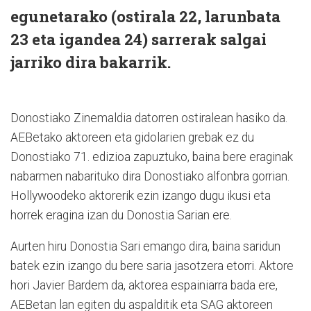
egunetarako (ostirala 22, larunbata
23 eta igandea 24) sarrerak salgai
jarriko dira bakarrik.
Donostiako Zinemaldia datorren ostiralean hasiko da.
AEBetako aktoreen eta gidolarien grebak ez du
Donostiako 71. edizioa zapuztuko, baina bere eraginak
nabarmen nabarituko dira Donostiako alfonbra gorrian.
Hollywoodeko aktorerik ezin izango dugu ikusi eta
horrek eragina izan du Donostia Sarian ere.
Aurten hiru Donostia Sari emango dira, baina saridun
batek ezin izango du bere saria jasotzera etorri. Aktore
hori Javier Bardem da, aktorea espainiarra bada ere,
AEBetan lan egiten du aspalditik eta SAG aktoreen