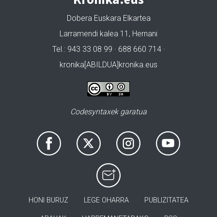
Dobera Euskara Elkartea
Larramendi kalea 11, Hernani
Tel.: 943 33 08 99 · 688 660 714 ·
kronika[ABILDUA]kronika.eus
Codesyntaxek garatua
HONI BURUZ
LEGE OHARRA
PUBLIZITATEA