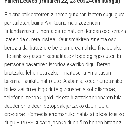
Fallen Leaves (Irailaren 22, 23 eta 24ean ikusgai)
Finlandiatik datorren zinema gutxitan izaten dugu gure
pantailetan, baina Aki Kaurismäki zuzendari
finlandiarraren zinema estreinatzen denean oso erraza
izaten da gurera iristea. Kaurismäkiren zinema oso
berezia da, batez ere bere umorea nahiko fina delako.
Helsinkiko gauean kasualitatez topo egingo duten bi
pertsona bakartiren istorioa ekarriko digu. Beren
bizitzako lehen eta azken maitasuna −maitasun
bakarra− aurkitu nahi dute. Alabaina, xede horretarako
bidea zaildu egingo dute gizonaren alkoholismoak,
telefono-zenbaki galduek eta bizitzak zorionaren bila
daudenen bidean oztopoak jartzeko duen joera
orokorrak. Komedia erromantiko nahiz atipikoa ikusiko
dugu FIPRESCI saria jasoko duen film honen bitartez.