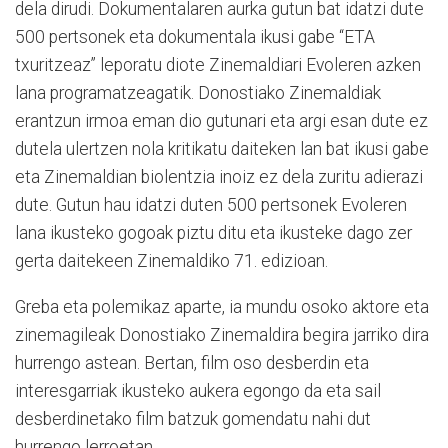
dela dirudi. Dokumentalaren aurka gutun bat idatzi dute
500 pertsonek eta dokumentala ikusi gabe “ETA
txuritzeaz” leporatu diote Zinemaldiari Evoleren azken
lana programatzeagatik. Donostiako Zinemaldiak
erantzun irmoa eman dio gutunari eta argi esan dute ez
dutela ulertzen nola kritikatu daiteken lan bat ikusi gabe
eta Zinemaldian biolentzia inoiz ez dela zuritu adierazi
dute. Gutun hau idatzi duten 500 pertsonek Evoleren
lana ikusteko gogoak piztu ditu eta ikusteke dago zer
gerta daitekeen Zinemaldiko 71. edizioan.
Greba eta polemikaz aparte, ia mundu osoko aktore eta
zinemagileak Donostiako Zinemaldira begira jarriko dira
hurrengo astean. Bertan, film oso desberdin eta
interesgarriak ikusteko aukera egongo da eta sail
desberdinetako film batzuk gomendatu nahi dut
hurrengo lerroetan.