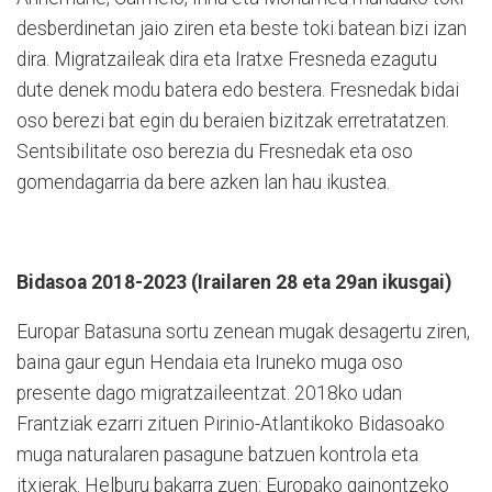
desberdinetan jaio ziren eta beste toki batean bizi izan
dira. Migratzaileak dira eta Iratxe Fresneda ezagutu
dute denek modu batera edo bestera. Fresnedak bidai
oso berezi bat egin du beraien bizitzak erretratatzen.
Sentsibilitate oso berezia du Fresnedak eta oso
gomendagarria da bere azken lan hau ikustea.
Bidasoa 2018-2023 (Irailaren 28 eta 29an ikusgai)
Europar Batasuna sortu zenean mugak desagertu ziren,
baina gaur egun Hendaia eta Iruneko muga oso
presente dago migratzaileentzat. 2018ko udan
Frantziak ezarri zituen Pirinio-Atlantikoko Bidasoako
muga naturalaren pasagune batzuen kontrola eta
itxierak. Helburu bakarra zuen: Europako gainontzeko