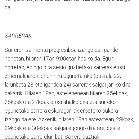
da.
SARRERAK
Sarreren salmenta progresiboa izango da. Igande
honetan, hilaren 17an 9:00etan hasiko da. Egun
horretan, ezingo dira sesio guztietako sarrerak erosi.
Zinemaldiaren lehen hiru egunetarako (ostirala 22,
larunbata 23 eta igandea 24) sarrerak salgai jarriko dira
bakarrik. Hilaren 18an, astelehenean hilaren 25ekoak,
26koak eta 27koak erosi ahalko dira eta aurreko
egunetako sarrera eskuragarriak erosteko aukera
izango da ere. Azkenik, hilaren 19an asteartean, 28koak,
29koak eta 30ekoak salgai egongo dira ere, beste
egunetako sarrerekin bat. Sarrera guztiak