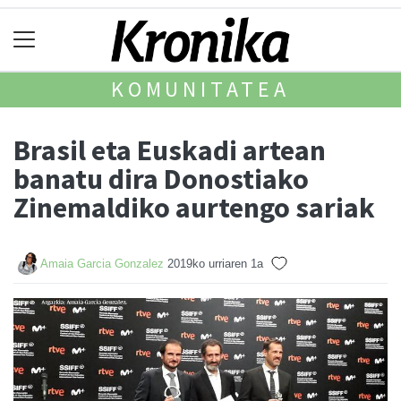
KOMUNITATEA
Brasil eta Euskadi artean
banatu dira Donostiako
Zinemaldiko aurtengo sariak
Amaia Garcia Gonzalez
2019ko urriaren 1a