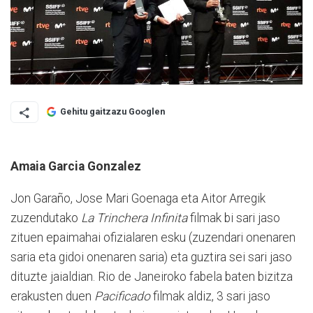
Gehitu gaitzazu Googlen
Amaia Garcia Gonzalez
Jon Garaño, Jose Mari Goe­na­ga eta Aitor Arregik
zuzen­dutako
La Trinchera Infinita
fil­mak bi sari jaso
zituen epai­mahai ofizialaren esku (zuzen­dari onenaren
saria eta gidoi onenaren saria) eta guztira sei sari jaso
dituzte jaialdian. Rio de Janeiroko fabela baten bi­zitza
erakusten duen
Pacif­i­cado
filmak aldiz, 3 sari jaso