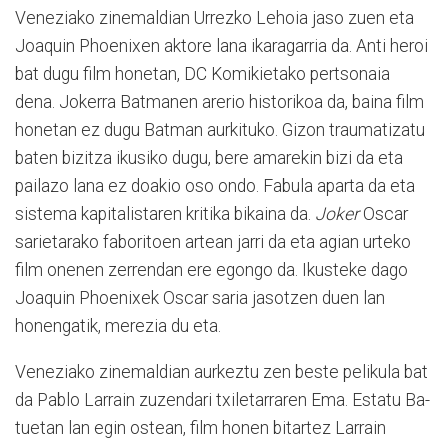
Veneziako zinemaldian Urrez­ko Lehoia jaso zuen eta
Joa­quin Phoenixen aktore lana ika­ragarria da. Anti heroi
bat dugu film honetan, DC Komi­kie­tako pertsonaia
dena. Joke­rra Batmanen arerio histo­ri­koa da, baina film
honetan ez dugu Batman aurkituko. Gizon traumatizatu
baten bizitza iku­siko dugu, bere amarekin bizi da eta
pailazo lana ez doakio oso ondo. Fabula aparta da eta
sistema kapitalistaren kritika bikaina da.
Joker
Oscar
sarietarako faboritoen artean jarri da eta agian urteko
film onenen zerrendan ere egongo da. Ikusteke dago
Joaquin Phoenixek Oscar saria jasotzen duen lan
honengatik, merezia du eta.
Veneziako zinemaldian aur­keztu zen beste pelikula bat
da Pablo Larrain zuzendari txiletarraren Ema. Estatu Ba­
tu­etan lan egin ostean, film honen bitartez Larrain