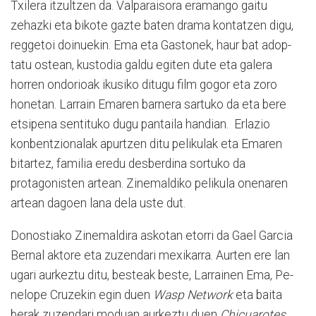
Txilera itzultzen da. Valparaisora era­mango gaitu
zehazki eta bikote gazte baten drama kontatzen digu,
re­ggetoi doinuekin. Ema eta Gas­tonek, haur bat adop­
tatu os­tean, kustodia galdu egiten du­te eta galera
horren ondorioak ikusiko ditugu film gogor eta zoro
honetan. La­rrain Emaren barnera sartuko da eta bere
etsipena sentituko dugu pan­taila handian. Er­la­zio
konben­tzio­nalak apur­tzen ditu peli­ku­lak eta Emaren
bitartez, fa­mi­lia eredu desber­dina sortuko da
protagonisten artean. Zine­mal­diko pelikula onenaren
artean dagoen lana dela uste dut.
Donostiako Zinemaldira askotan etorri da Gael Garcia
Bernal aktore eta zuzendari mexikarra. Aurten ere lan
ugari aurkeztu ditu, besteak beste, Larrainen Ema, Pe­
ne­lope Cruzekin egin duen
Wasp Network
eta baita
berak zu­zen­dari moduan aurkeztu duen
Chicuarotes
.