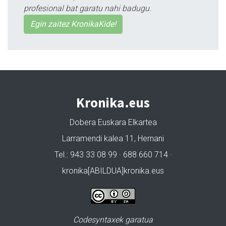
profesional bat garatu nahi badugu.
Egin zaitez KronikaKide!
Kronika.eus
Dobera Euskara Elkartea
Larramendi kalea 11, Hernani
Tel.: 943 33 08 99 · 688 660 714 ·
kronika[ABILDUA]kronika.eus
Codesyntaxek garatua