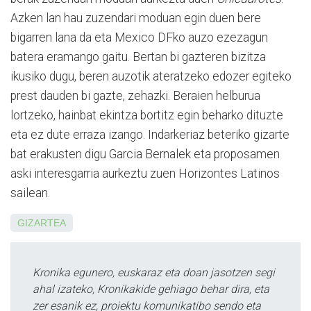
Azken lan hau zuzendari moduan egin duen bere
bigarren lana da eta Mexico DFko auzo eze­za­gun
batera eramango gaitu. Bertan bi gazteren bizitza
ikusiko dugu, beren auzotik ateratzeko edozer egiteko
prest dauden bi gazte, ze­haz­ki. Beraien hel­bu­rua
lortzeko, hainbat ekintza bortitz egin be­harko dituzte
eta ez dute erraza izango. In­dar­keriaz beteriko gizarte
bat era­kusten digu Garcia Bernalek eta pro­posamen
aski interes­garria aurkeztu zuen Hori­zontes La­tinos
sailean.
GIZARTEA
Kronika egunero, euskaraz eta doan jasotzen segi
ahal izateko, Kronikakide gehiago behar dira, eta
zer esanik ez, proiektu komunikatibo sendo eta