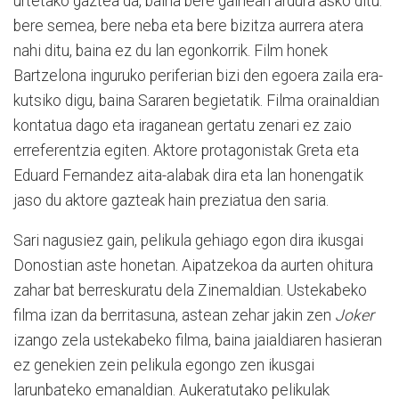
urtetako gaz­tea da, baina bere gainean ar­dura asko ditu:
bere semea, be­re neba eta bere bizitza aurrera atera
nahi ditu, baina ez du lan egonkorrik. Film honek
Bartzelona inguruko periferian bizi den egoera zaila era­
ku­tsi­ko digu, baina Sararen begie­tatik. Filma orainaldian
kon­tatua dago eta iraganean ger­ta­tu zenari ez zaio
erre­fe­ren­tzia egiten. Aktore protagonis­tak Greta eta
Eduard Fernan­dez aita-alabak dira eta lan ho­nen­gatik
jaso du aktore gaz­teak hain preziatua den saria.
Sari nagusiez gain, pelikula gehiago egon dira ikusgai
Do­nostian aste honetan. Aipa­tzekoa da aurten ohitura
zahar bat berreskuratu dela Zine­mal­dian. Ustekabeko
filma izan da berritasuna, astean zehar jakin zen
Joker
izango zela ustekabeko filma, baina jaialdiaren hasieran
ez ge­ne­kien zein pelikula egongo zen ikusgai
larunbateko emanal­dian. Aukeratutako pelikulak