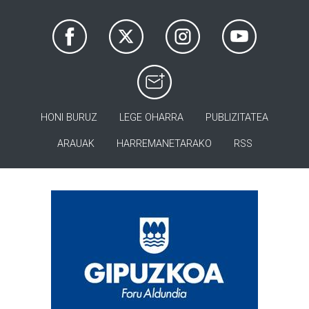
HONI BURUZ
LEGE OHARRA
PUBLIZITATEA
ARAUAK
HARREMANETARAKO
RSS