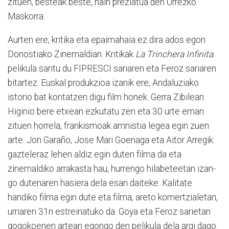
zituen, besteak beste, hain pre­ziatua den Urrezko
Maskorra.
Aurten ere, kritika eta epaimahaia ez dira ados egon
Donostiako Zinemaldian. Kri­tikak
La Trinchera Infinita
pe­likula saritu du FIPRESCI sa­ri­a­ren eta Feroz sariaren
bitartez. Euskal produkzioa izanik ere, Andaluziako
istorio bat kon­tatzen digu film honek. Gerra Zibilean
Higinio bere etxean ezkutatu zen eta 30 urte eman
zituen horrela, frankismoak amnistia legea egin zuen
arte. Jon Garaño, Jose Mari Goenaga eta Aitor Arregik
gazteleraz lehen aldiz egin duten filma da eta
zinemaldiko arrakasta hau, hurrengo hilabeteetan izan­
go dutenaren hasiera dela esan daiteke. Kalitate
handiko filma egin dute eta filma, areto ko­mer­tzialetan,
urriaren 31n estrei­na­tuko da. Goya eta Feroz sarietan
gogokoenen artean egongo den pelikula dela argi dago.