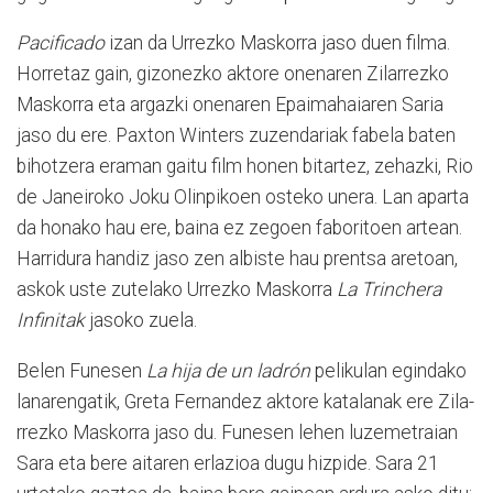
Pacificado
izan da Urrezko Maskorra jaso duen filma.
Ho­rretaz gain, gizonezko aktore onenaren Zilarrezko
Maskorra eta argazki onenaren Epai­mahaiaren Saria
jaso du ere. Paxton Winters zuzendariak fabela baten
bihotzera eraman gaitu film honen bitartez, zehazki, Rio
de Janeiroko Joku Olinpikoen osteko unera. Lan aparta
da honako hau ere, baina ez zegoen faboritoen ar­te­an.
Harridura handiz jaso zen albiste hau prentsa are­to­an,
askok uste zutelako Urrez­ko Maskorra
La Trinchera
Infinitak
jasoko zuela.
Belen Funesen
La hija de un ladrón
pelikulan egindako
la­na­rengatik, Greta Fernandez aktore katalanak ere Zila­
rrez­ko Maskorra jaso du. Funesen lehen luzemetraian
Sara eta bere aitaren erlazioa dugu hizpide. Sara 21