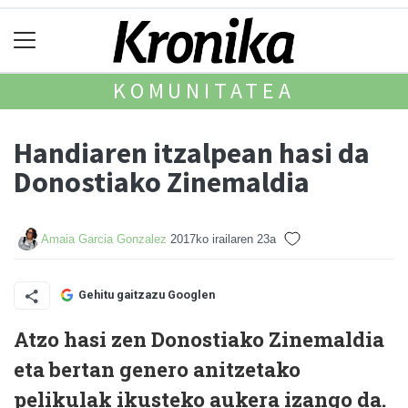
KOMUNITATEA
Handiaren itzalpean hasi da
Donostiako Zinemaldia
Amaia Garcia Gonzalez
2017ko irailaren 23a
Gehitu gaitzazu Googlen
Atzo hasi zen Donostiako Zinemaldia
eta bertan genero anitzetako
pelikulak ikusteko aukera izango da.