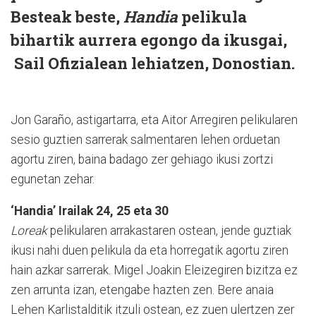
Besteak beste,
Handia
pelikula
bihartik aurrera egongo da ikusgai,
Sail Ofizialean lehiatzen, Donostian.
Jon Garaño, astigartarra, eta Aitor Arregiren pelikularen
sesio guztien sarrerak salmentaren lehen orduetan
agortu ziren, baina badago zer gehiago ikusi zor­tzi
egunetan zehar.
‘Handia’ Irailak 24, 25 eta 30
Loreak
pelikularen arrakastaren ostean, jende guztiak
ikusi nahi duen pelikula da eta horregatik agortu ziren
hain azkar sarrerak. Migel Joakin Eleizegiren bizitza ez
zen arrunta izan, etengabe hazten zen. Bere anaia
Lehen Karlistalditik itzuli ostean, ez zuen ulertzen zer