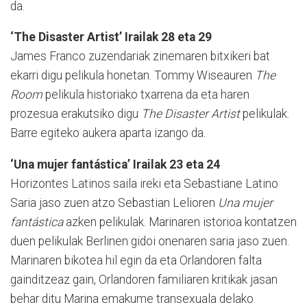
da.
‘The Disaster Artist’ Irailak 28 eta 29
James Franco zuzendariak zinemaren bitxikeri bat
ekarri digu pelikula honetan. Tommy Wiseauren
The
Room
pelikula historiako txarrena da eta haren
prozesua eraku­tsiko digu
The Disaster Artist
pelikulak.
Barre egiteko aukera aparta izango da.
‘Una mujer fantástica’ Irailak 23 eta 24
Horizontes Latinos saila ireki eta Sebastiane Latino
Saria jaso zuen atzo Sebastian Lelioren
Una mujer
fantástica
azken pelikulak. Marinaren istorioa kontatzen
duen pelikulak Berlinen gidoi onenaren saria jaso zuen.
Marinaren bikotea hil egin da eta Orlandoren falta
gaindi­tzeaz gain, Orlandoren familiaren kritikak jasan
behar ditu Marina emakume transexuala delako.