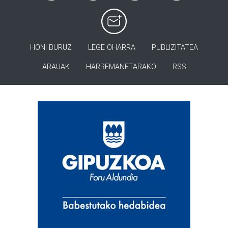
HONI BURUZ
LEGE OHARRA
PUBLIZITATEA
ARAUAK
HARREMANETARAKO
RSS