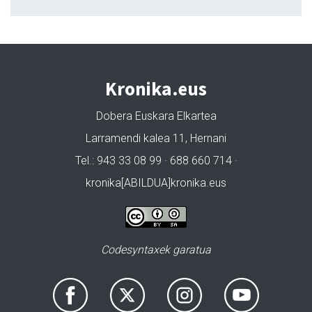
Kronika.eus
Dobera Euskara Elkartea
Larramendi kalea 11, Hernani
Tel.: 943 33 08 99 · 688 660 714 ·
kronika[ABILDUA]kronika.eus
Codesyntaxek garatua