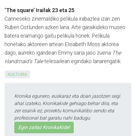
‘The square’ Irailak 23 eta 25
Canneseko zinemaldiko pelikula irabazlea izan zen
Ruben Östlunden azken lana. Arte garaikideko museo
batera eramango gaitu pelikula honek. Pelikula
honetako aktoreen artean Elisabeth Moss aktorea
dago, aurreko igandean Emmy saria jaso zuena
The
Handmaid’s Tale
telesailean egindako lanarengatik.
KULTURA
Kronika egunero, euskaraz eta doan jasotzen segi
ahal izateko, Kronikakide gehiago behar dira, eta
zer esanik ez, proiektu komunikatibo sendo eta
profesional bat garatu nahi badugu.
Egin zaitez KronikaKide!