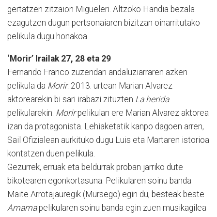
gertatzen zi­tzaion Migueleri. Altzoko Handia bezala
ezagutzen dugun pertsonaiaren bizitzan oinarritutako
pelikula dugu honakoa.
‘Morir’ Irailak 27, 28 eta 29
Fernando Franco zuzendari andaluziarraren azken
pelikula da
Morir
. 2013. urtean Marian Alvarez
aktorearekin bi sari irabazi zituzten
La herida
pelikularekin.
Morir
pelikulan ere Marian Alvarez aktorea
izan da protagonista. Lehiaketatik kanpo dagoen arren,
Sail Ofizialean aurkituko dugu Luis eta Martaren istorioa
konta­tzen duen pelikula.
Gezurrek, erruak eta beldurrak proban jarriko dute
bikotearen egonkortasuna. Pe­li­kularen soinu banda
Maite Arrotajauregik (Mur­sego) egin du, besteak beste
Amama
pelikularen soinu banda egin zuen musikagilea